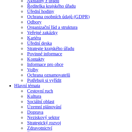
Aktuality z úřadu
Ředitelka krajského úřadu
Úřední hodiny
Ochrana osobních údajů (GDPR)
Odbory
Organizační řád a struktura
Veřejné zakázky
Kariéra
Úřední deska
Strategie krajského úřadu
Povinné informace
Kontakty
Informace pro obce
Volby
Ochrana oznamovatelů
Potřebuji si vyřídit
Hlavní témata
Cestovní ruch
Kultura
Sociální oblast
Územní plánování
Doprava
Neziskový sektor
Strategický rozvoj
Zdravotnictví