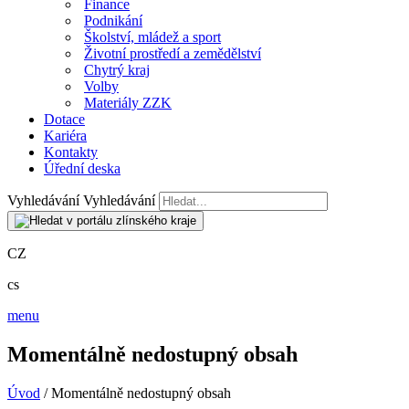
Finance
Podnikání
Školství, mládež a sport
Životní prostředí a zemědělství
Chytrý kraj
Volby
Materiály ZZK
Dotace
Kariéra
Kontakty
Úřední deska
Vyhledávání
Vyhledávání
CZ
cs
menu
Momentálně nedostupný obsah
Úvod
/ Momentálně nedostupný obsah