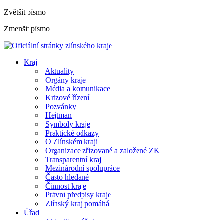
Zvětšit písmo
Zmenšit písmo
Kraj
Aktuality
Orgány kraje
Média a komunikace
Krizové řízení
Pozvánky
Hejtman
Symboly kraje
Praktické odkazy
O Zlínském kraji
Organizace zřizované a založené ZK
Transparentní kraj
Mezinárodní spolupráce
Často hledané
Činnost kraje
Právní předpisy kraje
Zlínský kraj pomáhá
Úřad