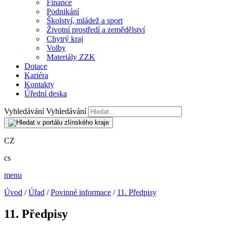
Finance
Podnikání
Školství, mládež a sport
Životní prostředí a zemědělství
Chytrý kraj
Volby
Materiály ZZK
Dotace
Kariéra
Kontakty
Úřední deska
Vyhledávání
Vyhledávání
CZ
cs
menu
Úvod
/
Úřad
/
Povinné informace
/
11. Předpisy
11. Předpisy