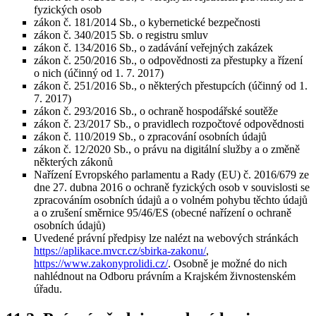
fyzických osob
zákon č. 181/2014 Sb., o kybernetické bezpečnosti
zákon č. 340/2015 Sb. o registru smluv
zákon č. 134/2016 Sb., o zadávání veřejných zakázek
zákon č. 250/2016 Sb., o odpovědnosti za přestupky a řízení
o nich (účinný od 1. 7. 2017)
zákon č. 251/2016 Sb., o některých přestupcích (účinný od 1.
7. 2017)
zákon č. 293/2016 Sb., o ochraně hospodářské soutěže
zákon č. 23/2017 Sb., o pravidlech rozpočtové odpovědnosti
zákon č. 110/2019 Sb., o zpracování osobních údajů
zákon č. 12/2020 Sb., o právu na digitální služby a o změně
některých zákonů
Nařízení Evropského parlamentu a Rady (EU) č. 2016/679 ze
dne 27. dubna 2016 o ochraně fyzických osob v souvislosti se
zpracováním osobních údajů a o volném pohybu těchto údajů
a o zrušení směrnice 95/46/ES (obecné nařízení o ochraně
osobních údajů)
Uvedené právní předpisy lze nalézt na webových stránkách
https://aplikace.mvcr.cz/sbirka-zakonu/
,
https://www.zakonyprolidi.cz/
. Osobně je možné do nich
nahlédnout na Odboru právním a Krajském živnostenském
úřadu.