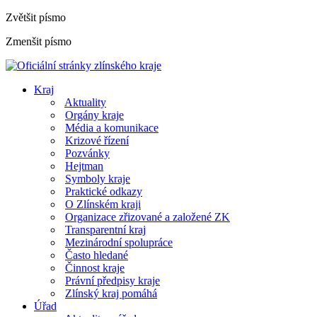
Zvětšit písmo
Zmenšit písmo
Kraj
Aktuality
Orgány kraje
Média a komunikace
Krizové řízení
Pozvánky
Hejtman
Symboly kraje
Praktické odkazy
O Zlínském kraji
Organizace zřizované a založené ZK
Transparentní kraj
Mezinárodní spolupráce
Často hledané
Činnost kraje
Právní předpisy kraje
Zlínský kraj pomáhá
Úřad