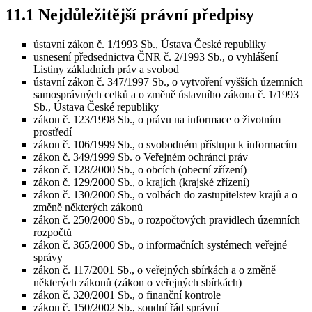
11.1 Nejdůležitější právní předpisy
ústavní zákon č. 1/1993 Sb., Ústava České republiky
usnesení předsednictva ČNR č. 2/1993 Sb., o vyhlášení
Listiny základních práv a svobod
ústavní zákon č. 347/1997 Sb., o vytvoření vyšších územních
samosprávných celků a o změně ústavního zákona č. 1/1993
Sb., Ústava České republiky
zákon č. 123/1998 Sb., o právu na informace o životním
prostředí
zákon č. 106/1999 Sb., o svobodném přístupu k informacím
zákon č. 349/1999 Sb. o Veřejném ochránci práv
zákon č. 128/2000 Sb., o obcích (obecní zřízení)
zákon č. 129/2000 Sb., o krajích (krajské zřízení)
zákon č. 130/2000 Sb., o volbách do zastupitelstev krajů a o
změně některých zákonů
zákon č. 250/2000 Sb., o rozpočtových pravidlech územních
rozpočtů
zákon č. 365/2000 Sb., o informačních systémech veřejné
správy
zákon č. 117/2001 Sb., o veřejných sbírkách a o změně
některých zákonů (zákon o veřejných sbírkách)
zákon č. 320/2001 Sb., o finanční kontrole
zákon č. 150/2002 Sb., soudní řád správní