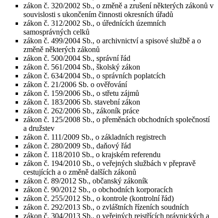
zákon č. 320/2002 Sb., o změně a zrušení některých zákonů v
souvislosti s ukončením činnosti okresních úřadů
zákon č. 312/2002 Sb., o úřednících územních
samosprávných celků
zákon č. 499/2004 Sb., o archivnictví a spisové službě a o
změně některých zákonů
zákon č. 500/2004 Sb., správní řád
zákon č. 561/2004 Sb., školský zákon
zákon č. 634/2004 Sb., o správních poplatcích
zákon č. 21/2006 Sb. o ověřování
zákon č. 159/2006 Sb., o střetu zájmů
zákon č. 183/2006 Sb. stavební zákon
zákon č. 262/2006 Sb., zákoník práce
zákon č. 125/2008 Sb., o přeměnách obchodních společností
a družstev
zákon č. 111/2009 Sb., o základních registrech
zákon č. 280/2009 Sb., daňový řád
zákon č. 118/2010 Sb., o krajském referendu
zákon č. 194/2010 Sb., o veřejných službách v přepravě
cestujících a o změně dalších zákonů
zákon č. 89/2012 Sb., občanský zákoník
zákon č. 90/2012 Sb., o obchodních korporacích
zákon č. 255/2012 Sb., o kontrole (kontrolní řád)
zákon č. 292/2013 Sb., o zvláštních řízeních soudních
zákon č. 304/2013 Sb., o veřejných rejstřících právnických a