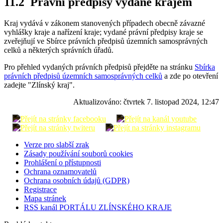
11.2 Právní předpisy vydané krajem
Kraj vydává v zákonem stanovených případech obecně závazné
vyhlášky kraje a nařízení kraje; vydané právní předpisy kraje se
zveřejňují ve Sbírce právních předpisů územních samosprávných
celků a některých správních úřadů.
Pro přehled vydaných právních předpisů přejděte na stránku
Sbírka
právních předpisů územních samosprávných celků
a zde po otevření
zadejte "Zlínský kraj".
Aktualizováno:
čtvrtek 7. listopad 2024, 12:47
Verze pro slabší zrak
Zásady používání souborů cookies
Prohlášení o přístupnosti
Ochrana oznamovatelů
Ochrana osobních údajů (GDPR)
Registrace
Mapa stránek
RSS kanál PORTÁLU ZLÍNSKÉHO KRAJE