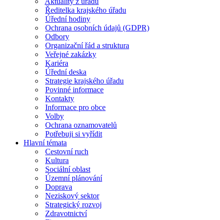
Aktuality z úřadu
Ředitelka krajského úřadu
Úřední hodiny
Ochrana osobních údajů (GDPR)
Odbory
Organizační řád a struktura
Veřejné zakázky
Kariéra
Úřední deska
Strategie krajského úřadu
Povinné informace
Kontakty
Informace pro obce
Volby
Ochrana oznamovatelů
Potřebuji si vyřídit
Hlavní témata
Cestovní ruch
Kultura
Sociální oblast
Územní plánování
Doprava
Neziskový sektor
Strategický rozvoj
Zdravotnictví