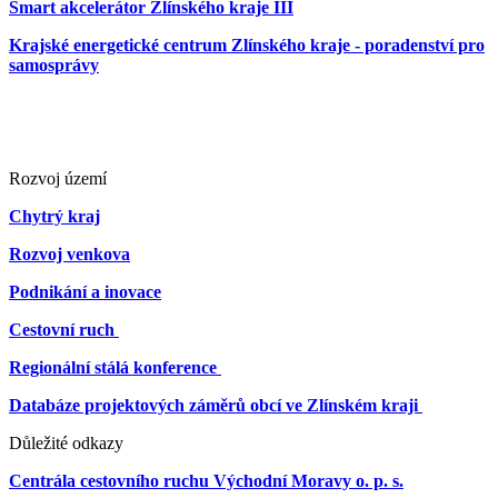
Smart akcelerátor Zlínského kraje III
Krajské energetické centrum Zlínského kraje - poradenství pro
samosprávy
Rozvoj území
Chytrý kraj
Rozvoj venkova
Podnikání a inovace
Cestovní ruch
Regionální stálá konference
Databáze projektových záměrů obcí ve Zlínském kraji
Důležité odkazy
Centrála cestovního ruchu Východní Moravy o. p. s.