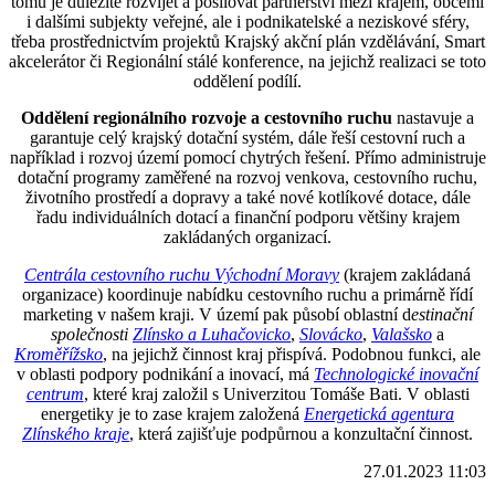
tomu je důležité rozvíjet a posilovat partnerství mezi krajem, obcemi
i dalšími subjekty veřejné, ale i podnikatelské a neziskové sféry,
třeba prostřednictvím projektů Krajský akční plán vzdělávání, Smart
akcelerátor či Regionální stálé konference, na jejichž realizaci se toto
oddělení podílí.
Oddělení regionálního rozvoje a cestovního ruchu
nastavuje a
garantuje celý krajský dotační systém, dále řeší cestovní ruch a
například i rozvoj území pomocí chytrých řešení. Přímo administruje
dotační programy zaměřené na rozvoj venkova, cestovního ruchu,
životního prostředí a dopravy a také nové kotlíkové dotace, dále
řadu individuálních dotací a finanční podporu většiny krajem
zakládaných organizací.
Centrála cestovního ruchu Východní Moravy
(krajem zakládaná
organizace) koordinuje nabídku cestovního ruchu a primárně řídí
marketing v našem kraji. V území pak působí oblastní d
estinační
společnosti
Zlínsko a Luhačovicko
,
Slovácko
,
Valašsko
a
Kroměřížsko
, na jejichž činnost kraj přispívá. Podobnou funkci, ale
v oblasti podpory podnikání a inovací, má
Technologické inovační
centrum
, které kraj založil s Univerzitou Tomáše Bati. V oblasti
energetiky je to zase krajem založená
Energetická agentura
Zlínského kraje
, která zajišťuje podpůrnou a konzultační činnost.
27.01.2023 11:03