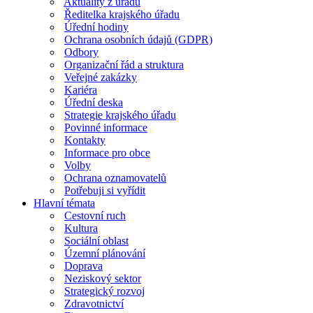
Aktuality z úřadu
Ředitelka krajského úřadu
Úřední hodiny
Ochrana osobních údajů (GDPR)
Odbory
Organizační řád a struktura
Veřejné zakázky
Kariéra
Úřední deska
Strategie krajského úřadu
Povinné informace
Kontakty
Informace pro obce
Volby
Ochrana oznamovatelů
Potřebuji si vyřídit
Hlavní témata
Cestovní ruch
Kultura
Sociální oblast
Územní plánování
Doprava
Neziskový sektor
Strategický rozvoj
Zdravotnictví