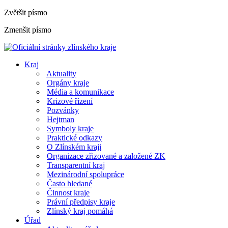
Zvětšit písmo
Zmenšit písmo
Kraj
Aktuality
Orgány kraje
Média a komunikace
Krizové řízení
Pozvánky
Hejtman
Symboly kraje
Praktické odkazy
O Zlínském kraji
Organizace zřizované a založené ZK
Transparentní kraj
Mezinárodní spolupráce
Často hledané
Činnost kraje
Právní předpisy kraje
Zlínský kraj pomáhá
Úřad