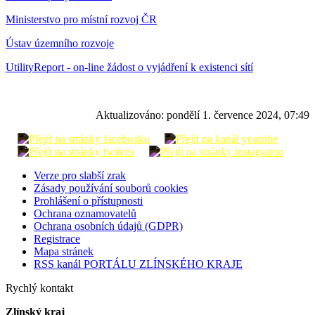
Ministerstvo pro místní rozvoj ČR
Ústav územního rozvoje
UtilityReport - on-line žádost o vyjádření k existenci sítí
Aktualizováno:
pondělí 1. července 2024, 07:49
Verze pro slabší zrak
Zásady používání souborů cookies
Prohlášení o přístupnosti
Ochrana oznamovatelů
Ochrana osobních údajů (GDPR)
Registrace
Mapa stránek
RSS kanál PORTÁLU ZLÍNSKÉHO KRAJE
Rychlý kontakt
Zlínský kraj