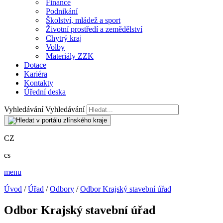
Finance
Podnikání
Školství, mládež a sport
Životní prostředí a zemědělství
Chytrý kraj
Volby
Materiály ZZK
Dotace
Kariéra
Kontakty
Úřední deska
Vyhledávání
Vyhledávání
CZ
cs
menu
Úvod
/
Úřad
/
Odbory
/
Odbor Krajský stavební úřad
Odbor Krajský stavební úřad