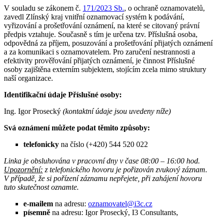
V souladu se zákonem č.
171/2023 Sb.
, o ochraně oznamovatelů,
zavedl Zlínský kraj vnitřní oznamovací systém k podávání,
vyřizování a prošetřování oznámení, na které se citovaný právní
předpis vztahuje. Současně s tím je určena tzv. Příslušná osoba,
odpovědná za příjem, posuzování a prošetřování přijatých oznámení
a za komunikaci s oznamovatelem. Pro zaručení nestrannosti a
efektivity prověřování přijatých oznámení, je činnost Příslušné
osoby zajištěna externím subjektem, stojícím zcela mimo struktury
naší organizace.
Identifikační údaje Příslušné osoby:
Ing. Igor Prosecký
(kontaktní údaje jsou uvedeny níže)
Svá oznámení můžete podat těmito způsoby:
telefonicky
na číslo (+420) 544 520 022
Linka je obsluhována v pracovní dny v čase 08:00 – 16:00 hod.
Upozornění:
z telefonického hovoru je pořizován zvukový záznam.
V případě, že si pořízení záznamu nepřejete, při zahájení hovoru
tuto skutečnost oznamte.
e-mailem
na adresu:
oznamovatel@i3c.cz
písemně
na adresu: Igor Prosecký, I3 Consultants,