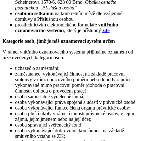
Scheinerova 1570/6, 628 00 Brno.
Obálku označte
poznámkou „Příslušná osoba“
osobním setkáním
na konkrétním místě dle vzájemné
domluvy s Příslušnou osobou
prostřednictvím elektronického formuláře
vnitřního
oznamovacího systému
, který je přístupný
zde
Kategorie osob, jimž je náš oznamovací systém určen
V rámci vnitřního oznamovacího systému přijímáme oznámení od
níže uvedených kategorií osob:
uchazeč o zaměstnání;
zaměstnanec, vykonávající činnost na základě pracovní
smlouvy v rámci pracovního poměru nebo dohody o práci
vykonávané mimo pracovní poměr (dohoda o pracovní
činnosti, dohoda o provedení práce);
osoba samostatně výdělečně činná;
osoba vykonávající práva spojená s účastí v právnické osobě;
osoba vykonávající funkce člena orgánu právnické osoby;
osoba plnící úkoly v rámci činnosti právnické osoby, v jejím
zájmu, jejím jménem nebo na její účet;
osoba spravující svěřenecký fond;
osoba vykonávající dobrovolnickou činnost na základě
smluvního vztahu se ZK;