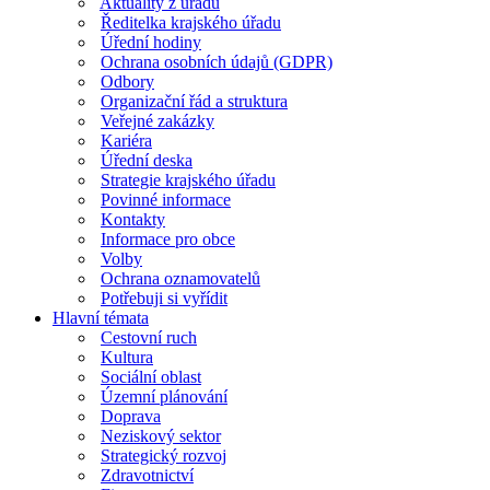
Aktuality z úřadu
Ředitelka krajského úřadu
Úřední hodiny
Ochrana osobních údajů (GDPR)
Odbory
Organizační řád a struktura
Veřejné zakázky
Kariéra
Úřední deska
Strategie krajského úřadu
Povinné informace
Kontakty
Informace pro obce
Volby
Ochrana oznamovatelů
Potřebuji si vyřídit
Hlavní témata
Cestovní ruch
Kultura
Sociální oblast
Územní plánování
Doprava
Neziskový sektor
Strategický rozvoj
Zdravotnictví