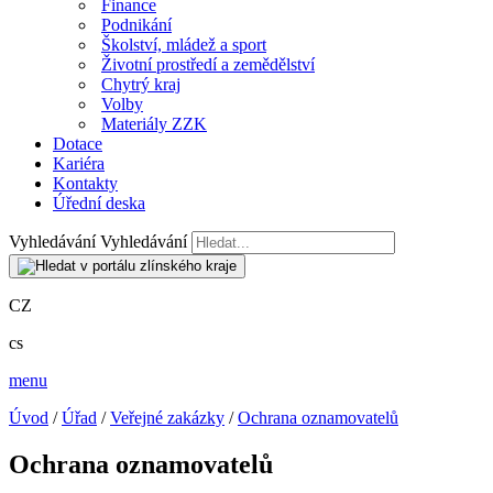
Finance
Podnikání
Školství, mládež a sport
Životní prostředí a zemědělství
Chytrý kraj
Volby
Materiály ZZK
Dotace
Kariéra
Kontakty
Úřední deska
Vyhledávání
Vyhledávání
CZ
cs
menu
Úvod
/
Úřad
/
Veřejné zakázky
/
Ochrana oznamovatelů
Ochrana oznamovatelů