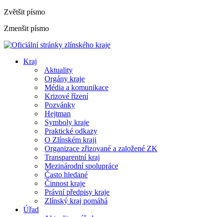
Zvětšit písmo
Zmenšit písmo
Kraj
Aktuality
Orgány kraje
Média a komunikace
Krizové řízení
Pozvánky
Hejtman
Symboly kraje
Praktické odkazy
O Zlínském kraji
Organizace zřizované a založené ZK
Transparentní kraj
Mezinárodní spolupráce
Často hledané
Činnost kraje
Právní předpisy kraje
Zlínský kraj pomáhá
Úřad