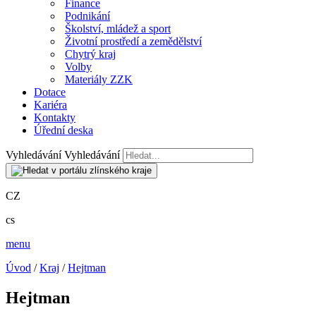
Finance
Podnikání
Školství, mládež a sport
Životní prostředí a zemědělství
Chytrý kraj
Volby
Materiály ZZK
Dotace
Kariéra
Kontakty
Úřední deska
Vyhledávání
Vyhledávání
CZ
cs
menu
Úvod
/
Kraj
/
Hejtman
Hejtman