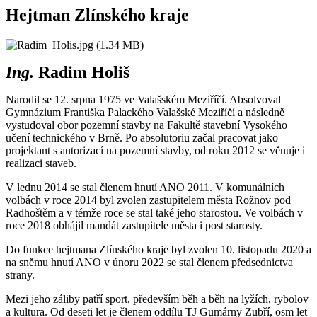
Hejtman Zlínského kraje
Ing.
Radim Holiš
Narodil se 12. srpna 1975 ve Valašském Meziříčí. Absolvoval
Gymnázium Františka Palackého Valašské Meziříčí a následně
vystudoval obor pozemní stavby na Fakultě stavební Vysokého
učení technického v Brně. Po absolutoriu začal pracovat jako
projektant s autorizací na pozemní stavby, od roku 2012 se věnuje i
realizaci staveb.
V lednu 2014 se stal členem hnutí ANO 2011. V komunálních
volbách v roce 2014 byl zvolen zastupitelem města Rožnov pod
Radhoštěm a v témže roce se stal také jeho starostou. Ve volbách v
roce 2018 obhájil mandát zastupitele města i post starosty.
Do funkce hejtmana Zlínského kraje byl zvolen 10. listopadu 2020 a
na sněmu hnutí ANO v únoru 2022 se stal členem předsednictva
strany.
Mezi jeho záliby patří sport, především běh a běh na lyžích, rybolov
a kultura. Od deseti let je členem oddílu TJ Gumárny Zubří, osm let