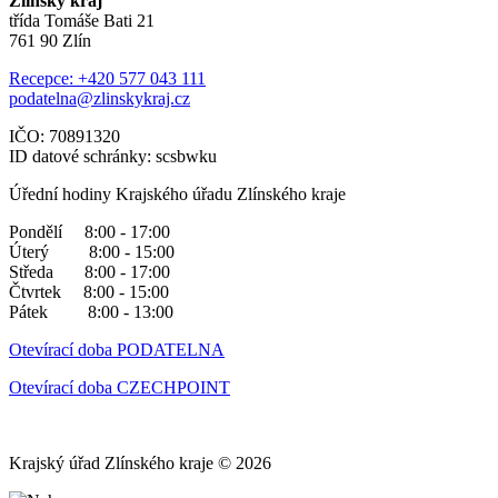
Zlínský kraj
třída Tomáše Bati 21
761 90 Zlín
Recepce: +420 577 043 111
podatelna@zlinskykraj.cz
IČO: 70891320
ID datové schránky: scsbwku
Úřední hodiny Krajského úřadu Zlínského kraje
Pondělí 8:00 - 17:00
Úterý 8:00 - 15:00
Středa 8:00 - 17:00
Čtvrtek 8:00 - 15:00
Pátek 8:00 - 13:00
Otevírací doba PODATELNA
Otevírací doba CZECHPOINT
Krajský úřad Zlínského kraje © 2026