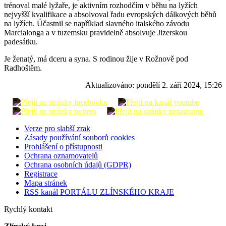
trénoval malé lyžaře, je aktivním rozhodčím v běhu na lyžích
nejvyšší kvalifikace a absolvoval řadu evropských dálkových běhů
na lyžích. Účastnil se například slavného italského závodu
Marcialonga a v tuzemsku pravidelně absolvuje Jizerskou
padesátku.
Je ženatý, má dceru a syna. S rodinou žije v Rožnově pod
Radhoštěm.
Aktualizováno:
pondělí 2. září 2024, 15:26
Verze pro slabší zrak
Zásady používání souborů cookies
Prohlášení o přístupnosti
Ochrana oznamovatelů
Ochrana osobních údajů (GDPR)
Registrace
Mapa stránek
RSS kanál PORTÁLU ZLÍNSKÉHO KRAJE
Rychlý kontakt