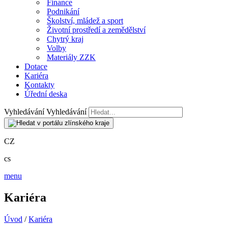
Finance
Podnikání
Školství, mládež a sport
Životní prostředí a zemědělství
Chytrý kraj
Volby
Materiály ZZK
Dotace
Kariéra
Kontakty
Úřední deska
Vyhledávání
Vyhledávání
CZ
cs
menu
Kariéra
Úvod
/
Kariéra