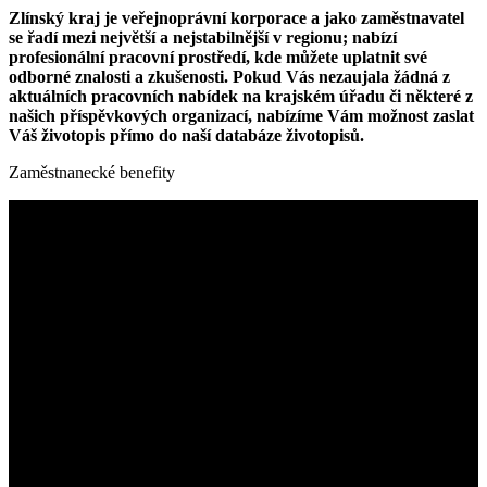
Zlínský kraj je veřejnoprávní korporace a jako zaměstnavatel
se řadí mezi největší a nejstabilnější v regionu; nabízí
profesionální pracovní prostředí, kde můžete uplatnit své
odborné znalosti a zkušenosti. Pokud Vás nezaujala žádná z
aktuálních pracovních nabídek na krajském úřadu či některé z
našich příspěvkových organizací, nabízíme Vám možnost zaslat
Váš životopis přímo do naší databáze životopisů.
Zaměstnanecké benefity