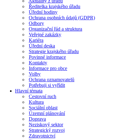
Aktuality z úřadu
Ředitelka krajského úřadu
Úřední hodiny
Ochrana osobních údajů (GDPR)
Odbory
Organizační řád a struktura
Veřejné zakázky
Kariéra
Úřední deska
Strategie krajského úřadu
Povinné informace
Kontakty
Informace pro obce
Volby
Ochrana oznamovatelů
Potřebuji si vyřídit
Hlavní témata
Cestovní ruch
Kultura
Sociální oblast
Územní plánování
Doprava
Neziskový sektor
Strategický rozvoj
Zdravotnictví