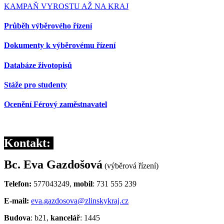
KAMPAŇ VYROSTU AŽ NA KRAJ
Průběh výběrového řízení
Dokumenty k výběrovému řízení
Databáze životopisů
Stáže pro studenty
Ocenění Férový zaměstnavatel
Kontakt:
Bc. Eva Gazdošová
(výběrová řízení)
Telefon:
577043249,
mobil
: 731 555 239
E-mail:
eva.gazdosova@zlinskykraj.cz
Budova
: b21,
kancelář
: 1445