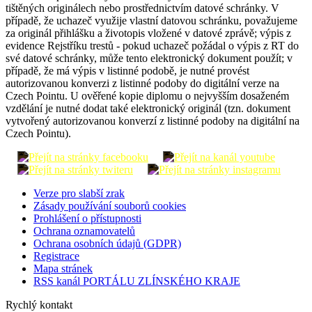
tištěných originálech nebo prostřednictvím datové schránky. V
případě, že uchazeč využije vlastní datovou schránku, považujeme
za originál přihlášku a životopis vložené v datové zprávě; výpis z
evidence Rejstříku trestů - pokud uchazeč požádal o výpis z RT do
své datové schránky, může tento elektronický dokument použít; v
případě, že má výpis v listinné podobě, je nutné provést
autorizovanou konverzi z listinné podoby do digitální verze na
Czech Pointu. U ověřené kopie diplomu o nejvyšším dosaženém
vzdělání je nutné dodat také elektronický originál (tzn. dokument
vytvořený autorizovanou konverzí z listinné podoby na digitální na
Czech Pointu).
Verze pro slabší zrak
Zásady používání souborů cookies
Prohlášení o přístupnosti
Ochrana oznamovatelů
Ochrana osobních údajů (GDPR)
Registrace
Mapa stránek
RSS kanál PORTÁLU ZLÍNSKÉHO KRAJE
Rychlý kontakt