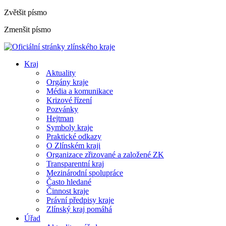
Zvětšit písmo
Zmenšit písmo
Kraj
Aktuality
Orgány kraje
Média a komunikace
Krizové řízení
Pozvánky
Hejtman
Symboly kraje
Praktické odkazy
O Zlínském kraji
Organizace zřizované a založené ZK
Transparentní kraj
Mezinárodní spolupráce
Často hledané
Činnost kraje
Právní předpisy kraje
Zlínský kraj pomáhá
Úřad