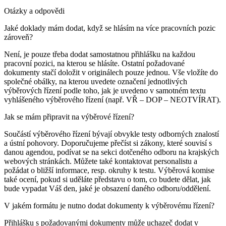
Otázky a odpovědi
Jaké doklady mám dodat, když se hlásím na více pracovních pozic
zároveň?
Není, je pouze třeba dodat samostatnou přihlášku na každou
pracovní pozici, na kterou se hlásíte. Ostatní požadované
dokumenty stačí doložit v originálech pouze jednou. Vše vložíte do
společné obálky, na kterou uvedete označení jednotlivých
výběrových řízení podle toho, jak je uvedeno v samotném textu
vyhlášeného výběrového řízení (např. VŘ – DOP – NEOTVÍRAT).
Jak se mám připravit na výběrové řízení?
Součástí výběrového řízení bývají obvykle testy odborných znalostí
a ústní pohovory. Doporučujeme přečíst si zákony, které souvisí s
danou agendou, podívat se na sekci dotčeného odboru na krajských
webových stránkách. Můžete také kontaktovat personalistu a
požádat o bližší informace, resp. okruhy k testu. Výběrová komise
také ocení, pokud si uděláte představu o tom, co budete dělat, jak
bude vypadat Váš den, jaké je obsazení daného odboru/oddělení.
V jakém formátu je nutno dodat dokumenty k výběrovému řízení?
Přihlášku s požadovanými dokumenty může uchazeč dodat v