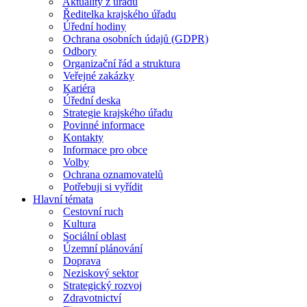
Aktuality z úřadu
Ředitelka krajského úřadu
Úřední hodiny
Ochrana osobních údajů (GDPR)
Odbory
Organizační řád a struktura
Veřejné zakázky
Kariéra
Úřední deska
Strategie krajského úřadu
Povinné informace
Kontakty
Informace pro obce
Volby
Ochrana oznamovatelů
Potřebuji si vyřídit
Hlavní témata
Cestovní ruch
Kultura
Sociální oblast
Územní plánování
Doprava
Neziskový sektor
Strategický rozvoj
Zdravotnictví