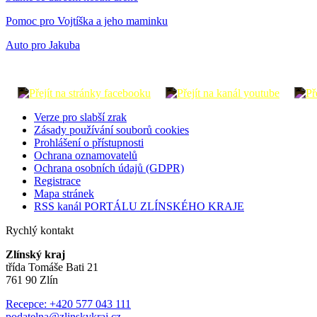
Pomoc pro Vojtíška a jeho maminku
Auto pro Jakuba
Verze pro slabší zrak
Zásady používání souborů cookies
Prohlášení o přístupnosti
Ochrana oznamovatelů
Ochrana osobních údajů (GDPR)
Registrace
Mapa stránek
RSS kanál PORTÁLU ZLÍNSKÉHO KRAJE
Rychlý kontakt
Zlínský kraj
třída Tomáše Bati 21
761 90 Zlín
Recepce: +420 577 043 111
podatelna@zlinskykraj.cz