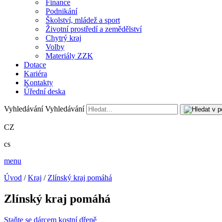
Finance
Podnikání
Školství, mládež a sport
Životní prostředí a zemědělství
Chytrý kraj
Volby
Materiály ZZK
Dotace
Kariéra
Kontakty
Úřední deska
Vyhledávání
Vyhledávání
CZ
cs
menu
Úvod
/
Kraj
/
Zlínský kraj pomáhá
Zlínský kraj pomáhá
Staňte se dárcem kostní dřeně