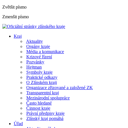
Zvětšit písmo
Zmenšit písmo
Kraj
Aktuality
Orgány kraje
Média a komunikace
Krizové řízení
Pozvánky
Hejtman
Symboly kraje
Praktické odkazy
O Zlínském kraji
Organizace zřizované a založené ZK
Transparentní kraj
Mezinárodní spolupráce
Často hledané
Činnost kraje
Právní předpisy kraje
Zlínský kraj pomáhá
Úřad