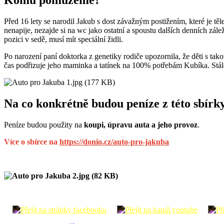
Před 16 lety se narodil Jakub s dost závažným postižením, které je tě
nenapije, nezajde si na wc jako ostatní a spoustu dalších denních zál
pozici v sedě, musí mít speciální židli.
Po narození paní doktorka z genetiky rodiče upozornila, že děti s tak
čas podřizuje jeho maminka a tatínek na 100% potřebám Kubíka. Stále
Na co konkrétně budou peníze z této sbírk
Peníze budou použity na
koupi, úpravu auta a jeho provoz
.
Více o sbírce na
https://donio.cz/auto-pro-jakuba