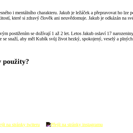
lesného i mentálního charakteru. Jakub je ležáček a přepravovat ho lze
ežitostí, které si zdravý člověk ani neuvědomuje. Jakub je odkázán na 
ovým postižením se dožívají 1 až 2 let. Letos Jakub oslaví 17 narozeni
 se snaží, aby měl Kubík svůj život hezký, spokojený, veselý a plných
y použity?