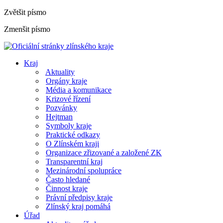
Zvětšit písmo
Zmenšit písmo
Kraj
Aktuality
Orgány kraje
Média a komunikace
Krizové řízení
Pozvánky
Hejtman
Symboly kraje
Praktické odkazy
O Zlínském kraji
Organizace zřizované a založené ZK
Transparentní kraj
Mezinárodní spolupráce
Často hledané
Činnost kraje
Právní předpisy kraje
Zlínský kraj pomáhá
Úřad