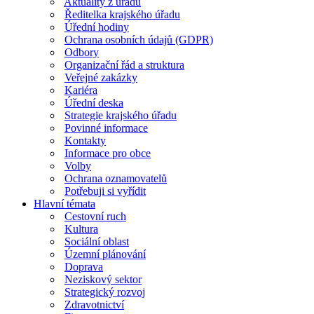
Aktuality z úřadu
Ředitelka krajského úřadu
Úřední hodiny
Ochrana osobních údajů (GDPR)
Odbory
Organizační řád a struktura
Veřejné zakázky
Kariéra
Úřední deska
Strategie krajského úřadu
Povinné informace
Kontakty
Informace pro obce
Volby
Ochrana oznamovatelů
Potřebuji si vyřídit
Hlavní témata
Cestovní ruch
Kultura
Sociální oblast
Územní plánování
Doprava
Neziskový sektor
Strategický rozvoj
Zdravotnictví