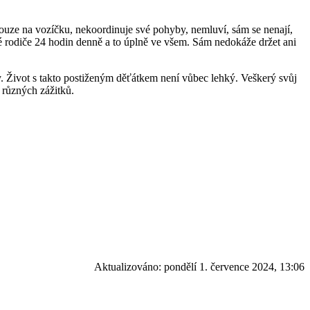
 pouze na vozíčku, nekoordinuje své pohyby, nemluví, sám se nenají,
své rodiče 24 hodin denně a to úplně ve všem. Sám nedokáže držet ani
ny. Život s takto postiženým děťátkem není vůbec lehký. Veškerý svůj
 různých zážitků.
Aktualizováno:
pondělí 1. července 2024, 13:06