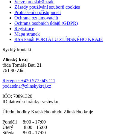
Verze pro slabší zrak
Zásady používání souborů cookies
Prohlášení o přístupnosti
Ochrana oznamovatelů
Ochrana osobních údajů (GDPR)
Registrace
Mapa stránek
RSS kanál PORTÁLU ZLÍNSKÉHO KRAJE
Rychlý kontakt
Zlínský kraj
třída Tomáše Bati 21
761 90 Zlín
Recepce: +420 577 043 111
podatelna@zlinskykraj.cz
IČO: 70891320
ID datové schránky: scsbwku
Úřední hodiny Krajského úřadu Zlínského kraje
Pondělí 8:00 - 17:00
Úterý 8:00 - 15:00
Středa 8:00 - 17:00