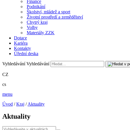
Finance
Podnikání
Školství, mládež a sport
Životní prostředí a zemědělství
Chytrý kraj
Volby
Materiály ZZK
Dotace
Kariéra
Kontakty
Úřední deska
Vyhledávání
Vyhledávání
CZ
cs
menu
Úvod
/
Kraj
/
Aktuality
Aktuality