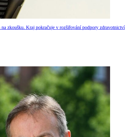
m na zkoušku. Kraj pokračuje v rozšiřování podpory zdravotnictví