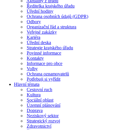
Aktuality z úřadu
Ředitelka krajského úřadu
Úřední hodiny
Ochrana osobních údajů (GDPR)
Odbory
Organizační řád a struktura
Veřejné zakázky
Kariéra
Úřední deska
Strategie krajského úřadu
Povinné informace
Kontakty
Informace pro obce
Volby
Ochrana oznamovatelů
Potřebuji si vyřídit
Hlavní témata
Cestovní ruch
Kultura
Sociální oblast
Územní plánování
Doprava
Neziskový sektor
Strategický rozvoj
Zdravotnictví