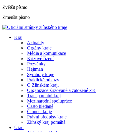
Zvětšit písmo
Zmenšit písmo
Kraj
Aktuality
Orgány kraje
Média a komunikace
Krizové řízení
Pozvánky
Hejtman
Symboly kraje
Praktické odkazy
O Zlínském kraji
Organizace zřizované a založené ZK
Transparentní kraj
Mezinárodní spolupráce
Často hledané
Činnost kraje
Právní předpisy kraje
Zlínský kraj pomáhá
Úřad