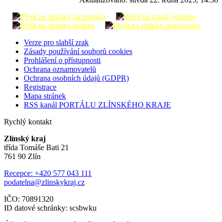
Verze pro slabší zrak
Zásady používání souborů cookies
Prohlášení o přístupnosti
Ochrana oznamovatelů
Ochrana osobních údajů (GDPR)
Registrace
Mapa stránek
RSS kanál PORTÁLU ZLÍNSKÉHO KRAJE
Rychlý kontakt
Zlínský kraj
třída Tomáše Bati 21
761 90 Zlín
Recepce: +420 577 043 111
podatelna@zlinskykraj.cz
IČO: 70891320
ID datové schránky: scsbwku