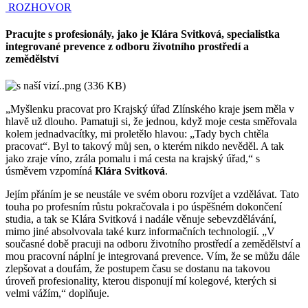
ROZHOVOR
Pracujte s profesionály, jako je Klára Svitková, specialistka
integrované prevence z odboru životního prostředí a
zemědělství
„Myšlenku pracovat pro Krajský úřad Zlínského kraje jsem měla v
hlavě už dlouho. Pamatuji si, že jednou, když moje cesta směřovala
kolem jednadvacítky, mi proletělo hlavou: „Tady bych chtěla
pracovat“. Byl to takový můj sen, o kterém nikdo nevěděl. A tak
jako zraje víno, zrála pomalu i má cesta na krajský úřad,“ s
úsměvem vzpomíná
Klára Svitková
.
Jejím přáním je se neustále ve svém oboru rozvíjet a vzdělávat. Tato
touha po profesním růstu pokračovala i po úspěšném dokončení
studia, a tak se Klára Svitková i nadále věnuje sebevzdělávání,
mimo jiné absolvovala také kurz informačních technologií. „V
současné době pracuji na odboru životního prostředí a zemědělství a
mou pracovní náplní je integrovaná prevence. Vím, že se můžu dále
zlepšovat a doufám, že postupem času se dostanu na takovou
úroveň profesionality, kterou disponují mí kolegové, kterých si
velmi vážím,“ doplňuje.