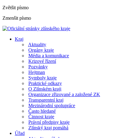
Zvětšit písmo
Zmenšit písmo
Kraj
Aktuality
Orgány kraje
Média a komunikace
Krizové řízení
Pozvánky
Hejtman
Symboly kraje
Praktické odkazy
O Zlínském kraji
Organizace zřizované a založené ZK
Transparentní kraj
Mezinárodní spolupráce
Často hledané
Činnost kraje
Právní předpisy kraje
Zlínský kraj pomáhá
Úřad