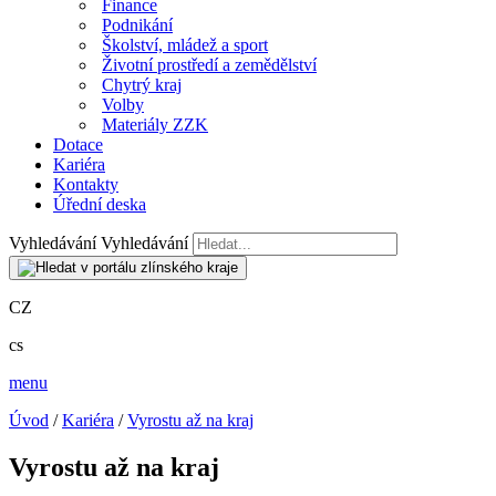
Finance
Podnikání
Školství, mládež a sport
Životní prostředí a zemědělství
Chytrý kraj
Volby
Materiály ZZK
Dotace
Kariéra
Kontakty
Úřední deska
Vyhledávání
Vyhledávání
CZ
cs
menu
Úvod
/
Kariéra
/
Vyrostu až na kraj
Vyrostu až na kraj