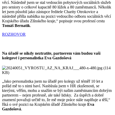
věcí. Následně jsem se stal vedoucím pobytových sociálních služeb
pro seniory o celkové kapacitě 80 lůžek a 80 zaměstnanců. Několik
let jsem působil jako zástupce ředitele Charity Otrokovice a
následně přišla nabídka na pozici vedoucího odboru sociálních věcí
Krajského úřadu Zlínského kraje,“ popisuje svou profesní cestu
Tomáš Bernatík
.
ROZHOVOR
Na úřadě se nikdy neztratíte, partnerem vám budou vaši
kolegové i personalistka Eva Gazdošová
„Jako personalistka jsem na úřadě pro kolegy už téměř 10 let a
pořád mě to s nimi baví. Nasbírala jsem v HR zkušenosti, se
kterými, věřím, mohu a snažím se být našim zaměstnancům dobrým
partnerem – nejen profesně, ale také lidsky. Za úspěch a dobré
znamení považuji určitě to, že mě moje práce stále naplňuje a těší,“
říká o své pozici na Krajském úřadě Zlínského kraje
Eva
Gazdošová
.