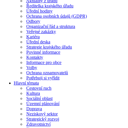
Aktuality z úřadu
Ředitelka krajského úřadu
Úřední hodiny
Ochrana osobních údajů (GDPR)
Odbory
Organizační řád a struktura
Veřejné zakázky
Kariéra
Úřední deska
Strategie krajského úřadu
Povinné informace
Kontakty
Informace pro obce
Volby
Ochrana oznamovatelů
Potřebuji si vyřídit
Hlavní témata
Cestovní ruch
Kultura
Sociální oblast
Územní plánování
Doprava
Neziskový sektor
Strategický rozvoj
Zdravotnictví