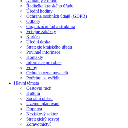
Aktuality z úřadu
Ředitelka krajského úřadu
Úřední hodiny
Ochrana osobních údajů (GDPR)
Odbory
Organizační řád a struktura
Veřejné zakázky
Kariéra
Úřední deska
Strategie krajského úřadu
Povinné informace
Kontakty
Informace pro obce
Volby
Ochrana oznamovatelů
Potřebuji si vyřídit
Hlavní témata
Cestovní ruch
Kultura
Sociální oblast
Územní plánování
Doprava
Neziskový sektor
Strategický rozvoj
Zdravotnictví