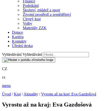
Finance
Podnikání
Školství, mládež a sport
Životní prostředí a zemědělství
Chytrý kraj
Volby
Materiály ZZK
Dotace
Kariéra
Kontakty
Úřední deska
Vyhledávání
Vyhledávání
CZ
cs
menu
Úvod
/
Kraj
/
Aktuality
/
Vyrostu až na kraj: Eva Gazdošová
Vyrostu až na kraj: Eva Gazdošová