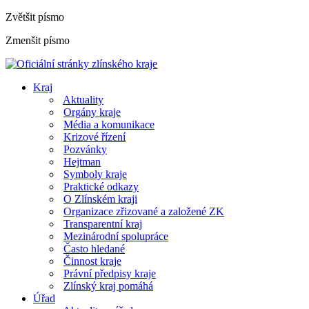
Zvětšit písmo
Zmenšit písmo
Kraj
Aktuality
Orgány kraje
Média a komunikace
Krizové řízení
Pozvánky
Hejtman
Symboly kraje
Praktické odkazy
O Zlínském kraji
Organizace zřizované a založené ZK
Transparentní kraj
Mezinárodní spolupráce
Často hledané
Činnost kraje
Právní předpisy kraje
Zlínský kraj pomáhá
Úřad