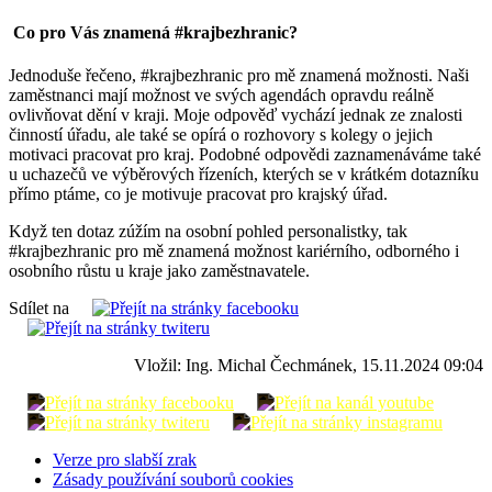
Co pro Vás znamená #krajbezhranic?
Jednoduše řečeno, #krajbezhranic pro mě znamená možnosti. Naši
zaměstnanci mají možnost ve svých agendách opravdu reálně
ovlivňovat dění v kraji. Moje odpověď vychází jednak ze znalosti
činností úřadu, ale také se opírá o rozhovory s kolegy o jejich
motivaci pracovat pro kraj. Podobné odpovědi zaznamenáváme také
u uchazečů ve výběrových řízeních, kterých se v krátkém dotazníku
přímo ptáme, co je motivuje pracovat pro krajský úřad.
Když ten dotaz zúžím na osobní pohled personalistky, tak
#krajbezhranic pro mě znamená možnost kariérního, odborného i
osobního růstu u kraje jako zaměstnavatele.
Sdílet na
Vložil: Ing. Michal Čechmánek, 15.11.2024 09:04
Verze pro slabší zrak
Zásady používání souborů cookies