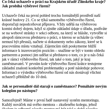
Co čeká uchazeče o práci na Krajském úřadě Zlínského kraje?
Jak probíhá výběrové řízení?
Uchazeče čeká na první pohled trochu formálnější prostředí naší
krásné budovy 21. Co se týká samotného výběrového řízení,
doporučuji nepodceňovat přípravu. Vždy udělá na výběrovou
komisi dobrý dojem, když si zjistíte základní údaje o úřadu, podíváte
se na webové stránky v sekci odboru, na který se hlásíte, vytvoříte si
alespoň rámcovou představu o práci, o kterou se ucházíte (a vůbec
nemusí být přesná), načtete si dokumenty nebo zákony, které se k
pracovnímu místu vztahují. Zájemcům rádi poskytneme bližší
informace k inzerovaným pozicím – snažíme se být v tomto ohledu
partnerem a pomoci jim udělat si představu o tom, co je u nás čeká
jak v rámci výběrového řízení, tak také o tom, jaký je kraj
zaměstnavatel. V prvním kole výběrového řízení krátce testujeme
základní znalosti konkrétní problematiky a poté následuje pohovor.
Informaci o výsledku výběrového řízení od nás dostávají všichni
uchazeči přibližně do 10 dnů.
Jak se personalisté dál starají o zaměstnance? Pomáháte novým
kolegům po nástupu?
Samozřejmě! Máme v první řadě nastavený systém mentoringu.
Každý nováček má svého mentora – zkušeného kolegu, jehož
úkolem je odborný zácvik; mentor má být také v době zácviku