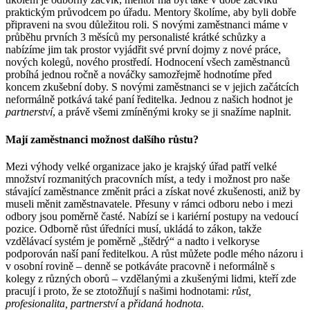
praktickým průvodcem po úřadu. Mentory školíme, aby byli dobře
připraveni na svou důležitou roli. S novými zaměstnanci máme v
průběhu prvních 3 měsíců my personalisté krátké schůzky a
nabízíme jim tak prostor vyjádřit své první dojmy z nové práce,
nových kolegů, nového prostředí. Hodnocení všech zaměstnanců
probíhá jednou ročně a nováčky samozřejmě hodnotíme před
koncem zkušební doby. S novými zaměstnanci se v jejich začátcích
neformálně potkává také paní ředitelka. Jednou z našich hodnot je
partnerství
, a právě všemi zmíněnými kroky se ji snažíme naplnit.
Mají zaměstnanci možnost dalšího růstu?
Mezi výhody velké organizace jako je krajský úřad patří velké
množství rozmanitých pracovních míst, a tedy i možnost pro naše
stávající zaměstnance změnit práci a získat nové zkušenosti, aniž by
museli měnit zaměstnavatele. Přesuny v rámci odboru nebo i mezi
odbory jsou poměrně časté. Nabízí se i kariérní postupy na vedoucí
pozice. Odborně růst úředníci musí, ukládá to zákon, takže
vzdělávací systém je poměrně „štědrý“ a nadto i velkoryse
podporován naší paní ředitelkou. A růst můžete podle mého názoru i
v osobní rovině – denně se potkáváte pracovně i neformálně s
kolegy z různých oborů – vzdělanými a zkušenými lidmi, kteří zde
pracují i proto, že se ztotožňují s našimi hodnotami:
růst,
profesionalita, partnerství
a
přidaná hodnota.