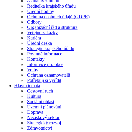
Aktuality z úřadu
Ředitelka krajského úřadu
Úřední hodiny
Ochrana osobních údajů (GDPR)
Odbory
Organizační řád a struktura
Veřejné zakázky
Kariéra
Úřední deska
Strategie krajského úřadu
Povinné informace
Kontakty
Informace pro obce
Volby
Ochrana oznamovatelů
Potřebuji si vyřídit
Hlavní témata
Cestovní ruch
Kultura
Sociální oblast
Územní plánování
Doprava
Neziskový sektor
Strategický rozvoj
Zdravotnictví