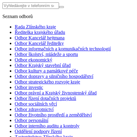
Seznam odborů
Rada Zlínského kraje
Ředitelka krajského úřadu
Odbor Kancelář hejtmana
Odbor Kancelář ředitelky
Odbor informačních a komunikačních technologií
Odbor školství, mládeže a sportu
Odbor ekonomický
Odbor Krajský stavební úřad
Odbor kultury a památkové péče
Odbor dopravy a silničního hospodářství
Odbor strategického rozvoje kraje
Odbor investic
Odbor právní a Krajský živnostenský úřad
Odbor řízení dotačních projektů
Odbor sociálních věcí
Odbor zdravotnictví
Odbor životního prostředí a zemědělství
Odbor personální
Odbor interního auditu a kontroly
Oddělení podpory řízení
Zastupitelstvo Zlínského kraje