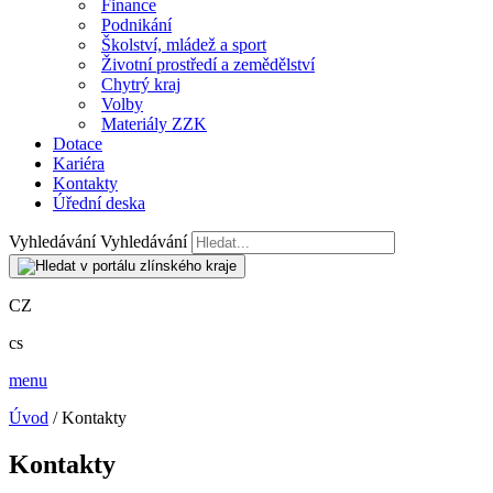
Finance
Podnikání
Školství, mládež a sport
Životní prostředí a zemědělství
Chytrý kraj
Volby
Materiály ZZK
Dotace
Kariéra
Kontakty
Úřední deska
Vyhledávání
Vyhledávání
CZ
cs
menu
Úvod
/ Kontakty
Kontakty