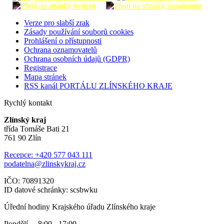
Verze pro slabší zrak
Zásady používání souborů cookies
Prohlášení o přístupnosti
Ochrana oznamovatelů
Ochrana osobních údajů (GDPR)
Registrace
Mapa stránek
RSS kanál PORTÁLU ZLÍNSKÉHO KRAJE
Rychlý kontakt
Zlínský kraj
třída Tomáše Bati 21
761 90 Zlín
Recepce: +420 577 043 111
podatelna@zlinskykraj.cz
IČO: 70891320
ID datové schránky: scsbwku
Úřední hodiny Krajského úřadu Zlínského kraje
Pondělí 8:00 - 17:00