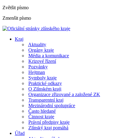
Zvětšit písmo
Zmenšit písmo
Kraj
Aktuality
Orgány kraje
Média a komunikace
Krizové řízení
Pozvánky
Hejtman
Symboly kraje
Praktické odkazy
O Zlínském kraji
Organizace zřizované a založené ZK
Transparentní kraj
Mezinárodní spolupráce
Často hledané
Činnost kraje
Právní předpisy kraje
Zlínský kraj pomáhá
Úřad