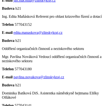
E-mail
jan.machula@zlinskykraj.cz
Budova
b21
Ing. Edita Maňásková
Referent pro oblast krizového řízení a dotací
Telefon
577043152
E-mail
edita.manaskova@zlinskykraj.cz
Budova
b21
Oddělení organizačních činností a neziskového sektoru
Mgr. Pavlína Nováková
Vedoucí oddělení organizačních činností a
neziskového sektoru
Telefon
577043180
E-mail
pavlina.novakova@zlinskykraj.cz
Budova
b21
Dominika Batíková DiS.
Asistentka náměstkyně hejtmana Elišky
Olšákové
Telefon
577043141