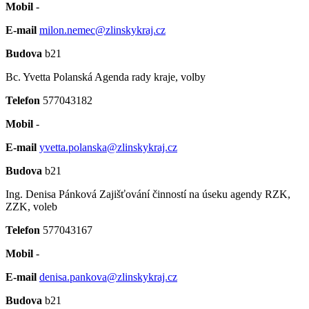
Mobil
-
E-mail
milon.nemec@zlinskykraj.cz
Budova
b21
Bc. Yvetta Polanská
Agenda rady kraje, volby
Telefon
577043182
Mobil
-
E-mail
yvetta.polanska@zlinskykraj.cz
Budova
b21
Ing. Denisa Pánková
Zajišťování činností na úseku agendy RZK,
ZZK, voleb
Telefon
577043167
Mobil
-
E-mail
denisa.pankova@zlinskykraj.cz
Budova
b21