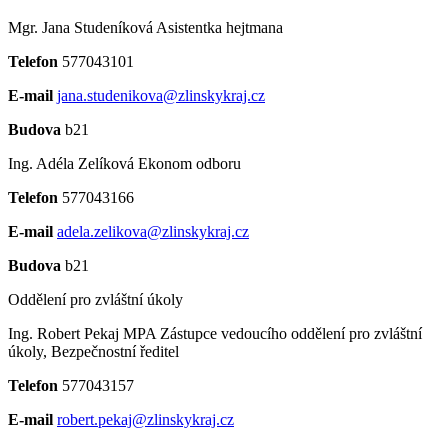
Mgr. Jana Studeníková
Asistentka hejtmana
Telefon
577043101
E-mail
jana.studenikova@zlinskykraj.cz
Budova
b21
Ing. Adéla Zelíková
Ekonom odboru
Telefon
577043166
E-mail
adela.zelikova@zlinskykraj.cz
Budova
b21
Oddělení pro zvláštní úkoly
Ing. Robert Pekaj MPA
Zástupce vedoucího oddělení pro zvláštní
úkoly, Bezpečnostní ředitel
Telefon
577043157
E-mail
robert.pekaj@zlinskykraj.cz