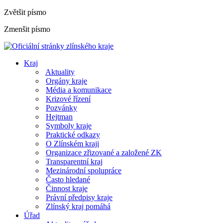
Zvětšit písmo
Zmenšit písmo
Kraj
Aktuality
Orgány kraje
Média a komunikace
Krizové řízení
Pozvánky
Hejtman
Symboly kraje
Praktické odkazy
O Zlínském kraji
Organizace zřizované a založené ZK
Transparentní kraj
Mezinárodní spolupráce
Často hledané
Činnost kraje
Právní předpisy kraje
Zlínský kraj pomáhá
Úřad