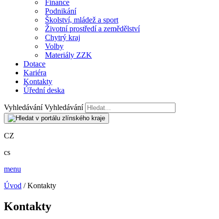
Finance
Podnikání
Školství, mládež a sport
Životní prostředí a zemědělství
Chytrý kraj
Volby
Materiály ZZK
Dotace
Kariéra
Kontakty
Úřední deska
Vyhledávání
Vyhledávání
CZ
cs
menu
Úvod
/ Kontakty
Kontakty