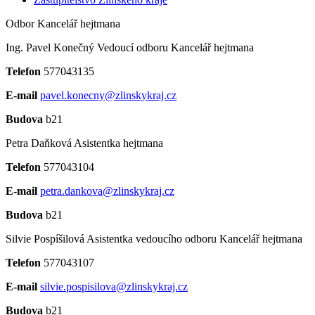
Odbor Kancelář hejtmana
Ing. Pavel Konečný
Vedoucí odboru Kancelář hejtmana
Telefon
577043135
E-mail
pavel.konecny@zlinskykraj.cz
Budova
b21
Petra Daňková
Asistentka hejtmana
Telefon
577043104
E-mail
petra.dankova@zlinskykraj.cz
Budova
b21
Silvie Pospíšilová
Asistentka vedoucího odboru Kancelář hejtmana
Telefon
577043107
E-mail
silvie.pospisilova@zlinskykraj.cz
Budova
b21