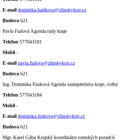
E-mail
dominika.batikova@zlinskykraj.cz
Budova
b21
Pavla Fialová
Agenda rady kraje
Telefon
577043181
Mobil
-
E-mail
pavla.fialova@zlinskykraj.cz
Budova
b21
Ing. Dominika Fusková
Agenda zastupitelstva kraje, volby
Telefon
577043184
Mobil
-
E-mail
dominika.fuskova@zlinskykraj.cz
Budova
b21
Mgr. Karel Gába
Krajský koordinátor romských poradců