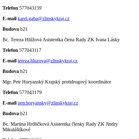
Telefon
577043159
E-mail
karel.gaba@zlinskykraj.cz
Budova
b21
Bc. Tereza Hlůžová
Asistentka člena Rady ZK Ivana Lásky
Telefon
577043117
E-mail
tereza.hluzova@zlinskykraj.cz
Budova
b21
Mgr. Petr Horyanský
Krajský protidrogový koordinátor
Telefon
577043179
E-mail
petr.horyansky@zlinskykraj.cz
Budova
b21
Bc. Martina Hrdličková
Asistentka členky Rady ZK Jindry
Mikuláštíkové