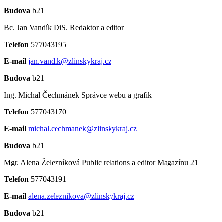
Budova
b21
Bc. Jan Vandík DiS.
Redaktor a editor
Telefon
577043195
E-mail
jan.vandik@zlinskykraj.cz
Budova
b21
Ing. Michal Čechmánek
Správce webu a grafik
Telefon
577043170
E-mail
michal.cechmanek@zlinskykraj.cz
Budova
b21
Mgr. Alena Železníková
Public relations a editor Magazínu 21
Telefon
577043191
E-mail
alena.zeleznikova@zlinskykraj.cz
Budova
b21