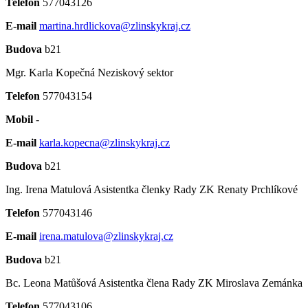
Telefon
577043126
E-mail
martina.hrdlickova@zlinskykraj.cz
Budova
b21
Mgr. Karla Kopečná
Neziskový sektor
Telefon
577043154
Mobil
-
E-mail
karla.kopecna@zlinskykraj.cz
Budova
b21
Ing. Irena Matulová
Asistentka členky Rady ZK Renaty Prchlíkové
Telefon
577043146
E-mail
irena.matulova@zlinskykraj.cz
Budova
b21
Bc. Leona Matůšová
Asistentka člena Rady ZK Miroslava Zemánka
Telefon
577043106