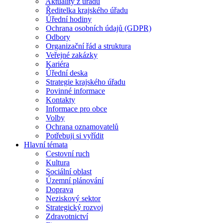
Aktuality z úřadu
Ředitelka krajského úřadu
Úřední hodiny
Ochrana osobních údajů (GDPR)
Odbory
Organizační řád a struktura
Veřejné zakázky
Kariéra
Úřední deska
Strategie krajského úřadu
Povinné informace
Kontakty
Informace pro obce
Volby
Ochrana oznamovatelů
Potřebuji si vyřídit
Hlavní témata
Cestovní ruch
Kultura
Sociální oblast
Územní plánování
Doprava
Neziskový sektor
Strategický rozvoj
Zdravotnictví