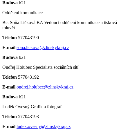
Budova
b21
Oddělení komunikace
Bc. Soňa Ličková BA
Vedoucí oddělení komunikace a tisková
mluvčí
Telefon
577043190
E-mail
sona.lickova@zlinskykraj.cz
Budova
b21
Ondřej Holubec
Specialista sociálních sítí
Telefon
577043192
E-mail
ondrej.holubec@zlinskykraj.cz
Budova
b21
Luděk Ovesný
Grafik a fotograf
Telefon
577043193
E-mail
ludek.ovesny@zlinskykraj.cz