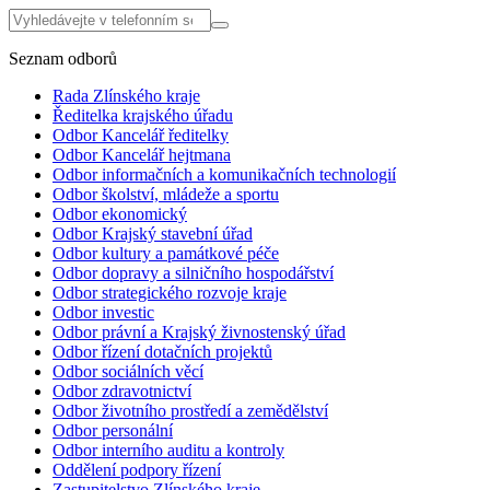
Seznam odborů
Rada Zlínského kraje
Ředitelka krajského úřadu
Odbor Kancelář ředitelky
Odbor Kancelář hejtmana
Odbor informačních a komunikačních technologií
Odbor školství, mládeže a sportu
Odbor ekonomický
Odbor Krajský stavební úřad
Odbor kultury a památkové péče
Odbor dopravy a silničního hospodářství
Odbor strategického rozvoje kraje
Odbor investic
Odbor právní a Krajský živnostenský úřad
Odbor řízení dotačních projektů
Odbor sociálních věcí
Odbor zdravotnictví
Odbor životního prostředí a zemědělství
Odbor personální
Odbor interního auditu a kontroly
Oddělení podpory řízení
Zastupitelstvo Zlínského kraje