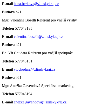
E-mail
hana.berkova@zlinskykraj.cz
Budova
b21
Mgr. Valentina Boselli
Referent pro vnější vztahy
Telefon
577043185
E-mail
valentina.boselli@zlinskykraj.cz
Budova
b21
Bc. Vít Chudara
Referent pro vnější spolupráci
Telefon
577043151
E-mail
vit.chudara@zlinskykraj.cz
Budova
b21
Mgr. Anežka Gavendová
Specialista marketingu
Telefon
577043194
E-mail
anezka.gavendova@zlinskykraj.cz