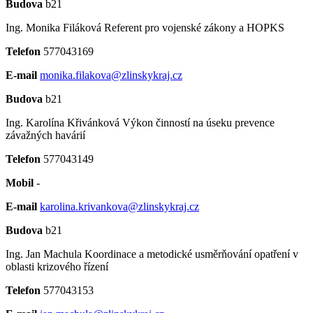
Budova
b21
Ing. Monika Filáková
Referent pro vojenské zákony a HOPKS
Telefon
577043169
E-mail
monika.filakova@zlinskykraj.cz
Budova
b21
Ing. Karolína Křivánková
Výkon činností na úseku prevence
závažných havárií
Telefon
577043149
Mobil
-
E-mail
karolina.krivankova@zlinskykraj.cz
Budova
b21
Ing. Jan Machula
Koordinace a metodické usměrňování opatření v
oblasti krizového řízení
Telefon
577043153