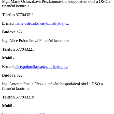
Mgr. Marie Ostrožíková
Přezkoumávání hospodaření obcí a DSO a
finanční kontrola
Telefon
577043211
E-mail
marie.ostrozikova@zlinskykraj.cz
Budova
b22
Ing. Alice Polomíková
Finanční kontrolor
Telefon
577043221
Mobil
-
E-mail
alice.polomikova@zlinskykraj.cz
Budova
b22
Ing. Antonín Putala
Přezkoumávání hospodaření obcí a DSO a
finanční kontrola
Telefon
577043219
Mobil
-