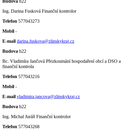
Budova
b22
Ing. Darina Fusková
Finanční kontrolor
Telefon
577043273
Mobil
-
E-mail
darina.fuskova@zlinskykraj.cz
Budova
b22
Bc. Vladimíra Jančová
Přezkoumání hospodaření obcí a DSO a
finanční kontrola
Telefon
577043216
Mobil
-
E-mail
vladimira.jancova@zlinskykraj.cz
Budova
b22
Ing. Michal Juráň
Finanční kontrolor
Telefon
577043268