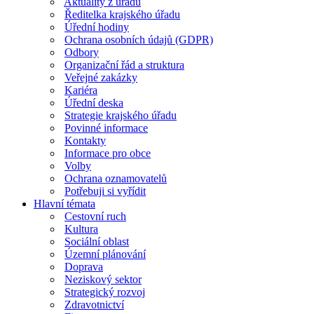
Aktuality z úřadu
Ředitelka krajského úřadu
Úřední hodiny
Ochrana osobních údajů (GDPR)
Odbory
Organizační řád a struktura
Veřejné zakázky
Kariéra
Úřední deska
Strategie krajského úřadu
Povinné informace
Kontakty
Informace pro obce
Volby
Ochrana oznamovatelů
Potřebuji si vyřídit
Hlavní témata
Cestovní ruch
Kultura
Sociální oblast
Územní plánování
Doprava
Neziskový sektor
Strategický rozvoj
Zdravotnictví