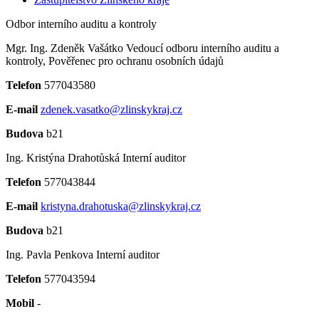
Odbor interního auditu a kontroly
Mgr. Ing. Zdeněk Vašátko
Vedoucí odboru interního auditu a
kontroly, Pověřenec pro ochranu osobních údajů
Telefon
577043580
E-mail
zdenek.vasatko@zlinskykraj.cz
Budova
b21
Ing. Kristýna Drahotůská
Interní auditor
Telefon
577043844
E-mail
kristyna.drahotuska@zlinskykraj.cz
Budova
b21
Ing. Pavla Penkova
Interní auditor
Telefon
577043594
Mobil
-