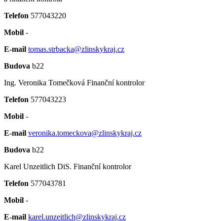
Telefon
577043220
Mobil
-
E-mail
tomas.strbacka@zlinskykraj.cz
Budova
b22
Ing. Veronika Tomečková
Finanční kontrolor
Telefon
577043223
Mobil
-
E-mail
veronika.tomeckova@zlinskykraj.cz
Budova
b22
Karel Unzeitlich DiS.
Finanční kontrolor
Telefon
577043781
Mobil
-
E-mail
karel.unzeitlich@zlinskykraj.cz