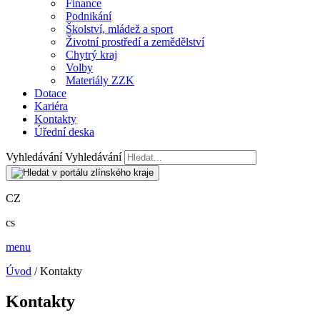
Finance
Podnikání
Školství, mládež a sport
Životní prostředí a zemědělství
Chytrý kraj
Volby
Materiály ZZK
Dotace
Kariéra
Kontakty
Úřední deska
Vyhledávání
Vyhledávání
CZ
cs
menu
Úvod
/ Kontakty
Kontakty