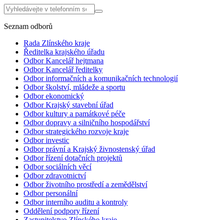
Seznam odborů
Rada Zlínského kraje
Ředitelka krajského úřadu
Odbor Kancelář hejtmana
Odbor Kancelář ředitelky
Odbor informačních a komunikačních technologií
Odbor školství, mládeže a sportu
Odbor ekonomický
Odbor Krajský stavební úřad
Odbor kultury a památkové péče
Odbor dopravy a silničního hospodářství
Odbor strategického rozvoje kraje
Odbor investic
Odbor právní a Krajský živnostenský úřad
Odbor řízení dotačních projektů
Odbor sociálních věcí
Odbor zdravotnictví
Odbor životního prostředí a zemědělství
Odbor personální
Odbor interního auditu a kontroly
Oddělení podpory řízení
Zastupitelstvo Zlínského kraje