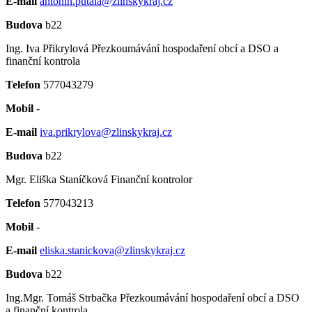
E-mail
antonin.putala@zlinskykraj.cz
Budova
b22
Ing. Iva Přikrylová
Přezkoumávání hospodaření obcí a DSO a
finanční kontrola
Telefon
577043279
Mobil
-
E-mail
iva.prikrylova@zlinskykraj.cz
Budova
b22
Mgr. Eliška Staníčková
Finanční kontrolor
Telefon
577043213
Mobil
-
E-mail
eliska.stanickova@zlinskykraj.cz
Budova
b22
Ing.Mgr. Tomáš Strbačka
Přezkoumávání hospodaření obcí a DSO
a finanční kontrola