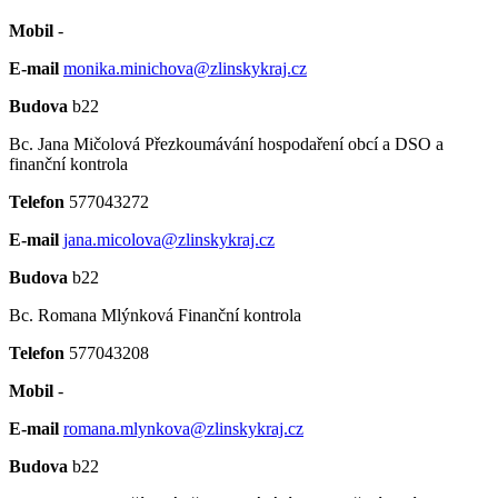
Mobil
-
E-mail
monika.minichova@zlinskykraj.cz
Budova
b22
Bc. Jana Mičolová
Přezkoumávání hospodaření obcí a DSO a
finanční kontrola
Telefon
577043272
E-mail
jana.micolova@zlinskykraj.cz
Budova
b22
Bc. Romana Mlýnková
Finanční kontrola
Telefon
577043208
Mobil
-
E-mail
romana.mlynkova@zlinskykraj.cz
Budova
b22