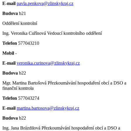
E-mail
pavla.penkova@zlinskykraj.cz
Budova
b21
Oddělení kontrolní
Ing. Veronika Cuřínová
Vedoucí kontrolního oddělení
Telefon
577043210
Mobil
-
E-mail
veronika.curinova@zlinskykraj.cz
Budova
b22
Mgr. Martina Bartošová
Přezkoumávání hospodaření obcí a DSO a
finanční kontrola
Telefon
577043274
E-mail
martina.bartosova@zlinskykraj.cz
Budova
b22
Ing. Jana Brázdilová
Přezkoumávání hospodaření obcí a DSO a