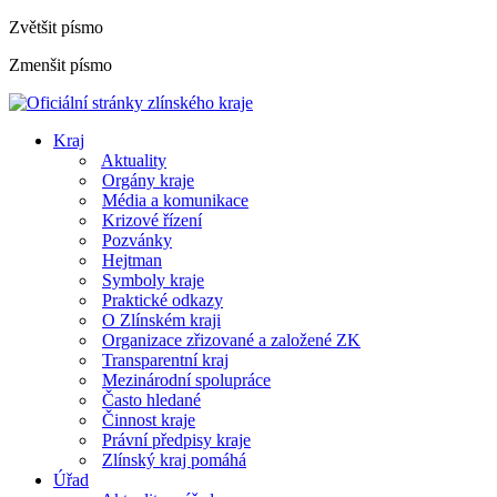
Zvětšit písmo
Zmenšit písmo
Kraj
Aktuality
Orgány kraje
Média a komunikace
Krizové řízení
Pozvánky
Hejtman
Symboly kraje
Praktické odkazy
O Zlínském kraji
Organizace zřizované a založené ZK
Transparentní kraj
Mezinárodní spolupráce
Často hledané
Činnost kraje
Právní předpisy kraje
Zlínský kraj pomáhá
Úřad