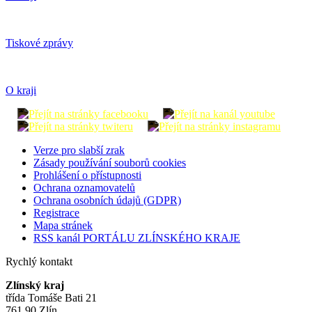
Tiskové zprávy
O kraji
Verze pro slabší zrak
Zásady používání souborů cookies
Prohlášení o přístupnosti
Ochrana oznamovatelů
Ochrana osobních údajů (GDPR)
Registrace
Mapa stránek
RSS kanál PORTÁLU ZLÍNSKÉHO KRAJE
Rychlý kontakt
Zlínský kraj
třída Tomáše Bati 21
761 90 Zlín