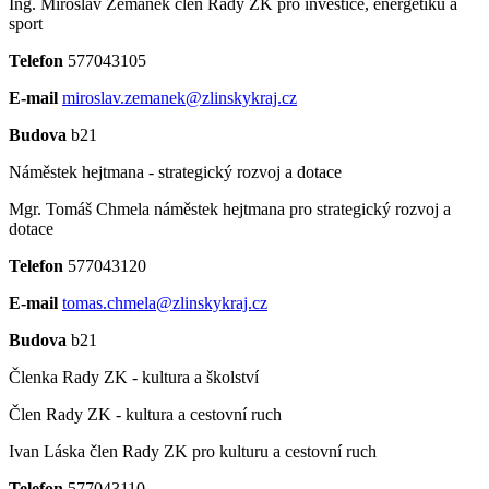
Ing. Miroslav Zemánek
člen Rady ZK pro investice, energetiku a
sport
Telefon
577043105
E-mail
miroslav.zemanek@zlinskykraj.cz
Budova
b21
Náměstek hejtmana - strategický rozvoj a dotace
Mgr. Tomáš Chmela
náměstek hejtmana pro strategický rozvoj a
dotace
Telefon
577043120
E-mail
tomas.chmela@zlinskykraj.cz
Budova
b21
Členka Rady ZK - kultura a školství
Člen Rady ZK - kultura a cestovní ruch
Ivan Láska
člen Rady ZK pro kulturu a cestovní ruch
Telefon
577043110