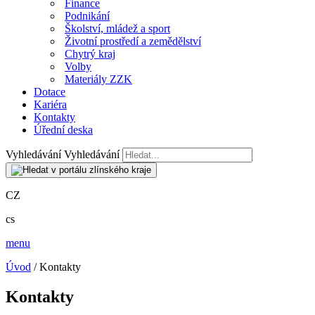
Finance
Podnikání
Školství, mládež a sport
Životní prostředí a zemědělství
Chytrý kraj
Volby
Materiály ZZK
Dotace
Kariéra
Kontakty
Úřední deska
Vyhledávání
Vyhledávání
CZ
cs
menu
Úvod
/ Kontakty
Kontakty