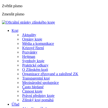
Zvětšit písmo
Zmenšit písmo
Kraj
Aktuality
Orgány kraje
Média a komunikace
Krizové řízení
Pozvánky
Hejtman
Symboly kraje
Praktické odkazy
O Zlínském kraji
Organizace zřizované a založené ZK
Transparentní kraj
Mezinárodní spolupráce
Často hledané
Činnost kraje
Právní předpisy kraje
Zlínský kraj pomáhá
Úřad