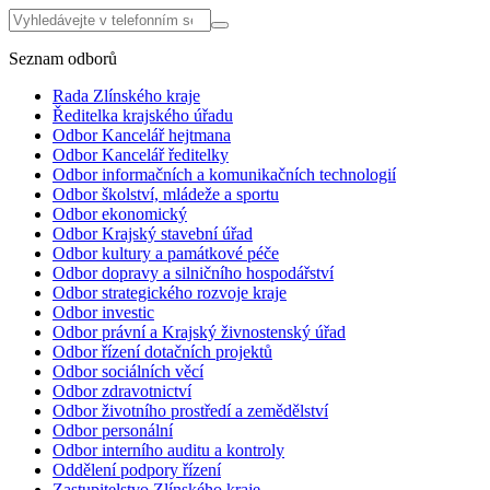
Seznam odborů
Rada Zlínského kraje
Ředitelka krajského úřadu
Odbor Kancelář hejtmana
Odbor Kancelář ředitelky
Odbor informačních a komunikačních technologií
Odbor školství, mládeže a sportu
Odbor ekonomický
Odbor Krajský stavební úřad
Odbor kultury a památkové péče
Odbor dopravy a silničního hospodářství
Odbor strategického rozvoje kraje
Odbor investic
Odbor právní a Krajský živnostenský úřad
Odbor řízení dotačních projektů
Odbor sociálních věcí
Odbor zdravotnictví
Odbor životního prostředí a zemědělství
Odbor personální
Odbor interního auditu a kontroly
Oddělení podpory řízení
Zastupitelstvo Zlínského kraje