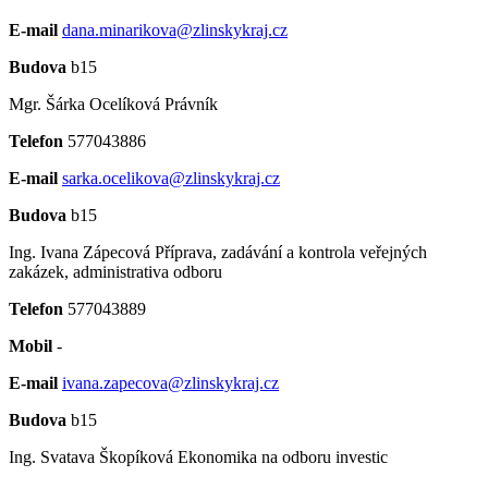
E-mail
dana.minarikova@zlinskykraj.cz
Budova
b15
Mgr. Šárka Ocelíková
Právník
Telefon
577043886
E-mail
sarka.ocelikova@zlinskykraj.cz
Budova
b15
Ing. Ivana Zápecová
Příprava, zadávání a kontrola veřejných
zakázek, administrativa odboru
Telefon
577043889
Mobil
-
E-mail
ivana.zapecova@zlinskykraj.cz
Budova
b15
Ing. Svatava Škopíková
Ekonomika na odboru investic