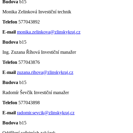
Budova
b15
Monika Zelinková
Investiční technik
Telefon
577043892
E-mail
monika.zelinkova@zlinskykraj.cz
Budova
b15
Ing. Zuzana Říhová
Investiční manažer
Telefon
577043876
E-mail
zuzana.rihova@zlinskykraj.cz
Budova
b15
Radomír Ševčík
Investiční manažer
Telefon
577043898
E-mail
radomir.sevcik@zlinskykraj.cz
Budova
b15
Oddělení veřejných zakázek