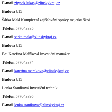
E-mail
zbysek.lukas@zlinskykraj.cz
Budova
b15
Šárka Malá
Komplexní zajišťování správy majetku škol
Telefon
577043885
E-mail
sarka.mala@zlinskykraj.cz
Budova
b15
Bc. Kateřina Mařáková
Investiční manažer
Telefon
577043874
E-mail
katerina.marakova@zlinskykraj.cz
Budova
b15
Lenka Staníková
Investiční technik
Telefon
577043895
E-mail
lenka.stanikova@zlinskykraj.cz