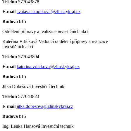
Telefon
577043878
E-mail
svatava.skopikova@zlinskykraj.cz
Budova
b15
Oddělení přípravy a realizace investičních akcí
Kateřina Vrlíčková
Vedoucí oddělení přípravy a realizace
investičních akcí
Telefon
577043894
E-mail
katerina.vrlickova@zlinskykraj.cz
Budova
b15
Jitka Dobešová
Investiční technik
Telefon
577043823
E-mail
jitka.dobesova@zlinskykraj.cz
Budova
b15
Ing. Lenka Hansová
Investiční technik