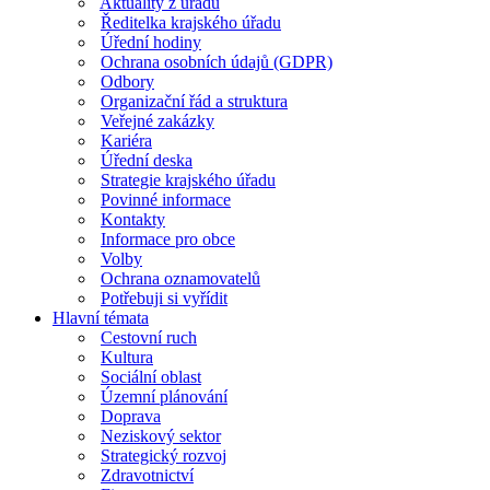
Aktuality z úřadu
Ředitelka krajského úřadu
Úřední hodiny
Ochrana osobních údajů (GDPR)
Odbory
Organizační řád a struktura
Veřejné zakázky
Kariéra
Úřední deska
Strategie krajského úřadu
Povinné informace
Kontakty
Informace pro obce
Volby
Ochrana oznamovatelů
Potřebuji si vyřídit
Hlavní témata
Cestovní ruch
Kultura
Sociální oblast
Územní plánování
Doprava
Neziskový sektor
Strategický rozvoj
Zdravotnictví