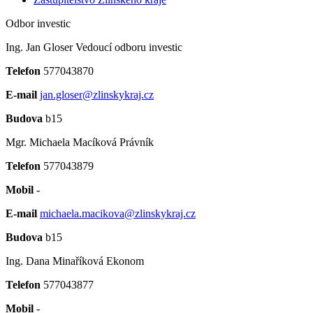
Odbor investic
Ing. Jan Gloser
Vedoucí odboru investic
Telefon
577043870
E-mail
jan.gloser@zlinskykraj.cz
Budova
b15
Mgr. Michaela Macíková
Právník
Telefon
577043879
Mobil
-
E-mail
michaela.macikova@zlinskykraj.cz
Budova
b15
Ing. Dana Minaříková
Ekonom
Telefon
577043877
Mobil
-