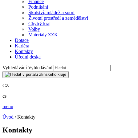
Finance
Podnikání
Školství, mládež a sport
Životní prostředí a zemědělství
Chytrý kraj
Volby
Materiály ZZK
Dotace
Kariéra
Kontakty
Úřední deska
Vyhledávání
Vyhledávání
CZ
cs
menu
Úvod
/ Kontakty
Kontakty