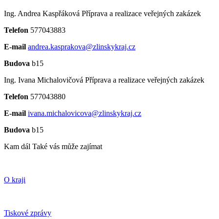
Ing. Andrea Kaspřáková
Příprava a realizace veřejných zakázek
Telefon
577043883
E-mail
andrea.kasprakova@zlinskykraj.cz
Budova
b15
Ing. Ivana Michalovičová
Příprava a realizace veřejných zakázek
Telefon
577043880
E-mail
ivana.michalovicova@zlinskykraj.cz
Budova
b15
Kam dál
Také vás může zajímat
O kraji
Tiskové zprávy