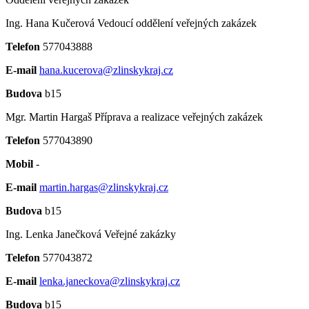
Ing. Hana Kučerová
Vedoucí oddělení veřejných zakázek
Telefon
577043888
E-mail
hana.kucerova@zlinskykraj.cz
Budova
b15
Mgr. Martin Hargaš
Příprava a realizace veřejných zakázek
Telefon
577043890
Mobil
-
E-mail
martin.hargas@zlinskykraj.cz
Budova
b15
Ing. Lenka Janečková
Veřejné zakázky
Telefon
577043872
E-mail
lenka.janeckova@zlinskykraj.cz
Budova
b15