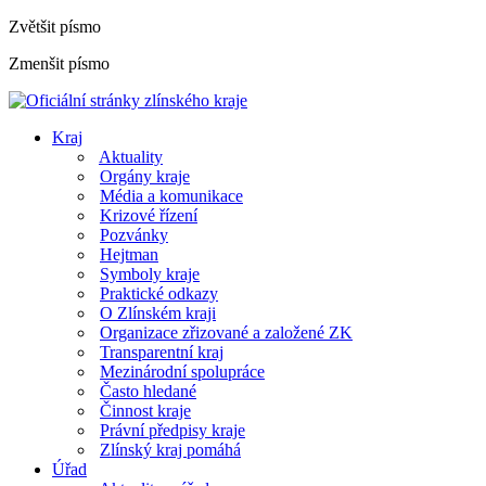
Zvětšit písmo
Zmenšit písmo
Kraj
Aktuality
Orgány kraje
Média a komunikace
Krizové řízení
Pozvánky
Hejtman
Symboly kraje
Praktické odkazy
O Zlínském kraji
Organizace zřizované a založené ZK
Transparentní kraj
Mezinárodní spolupráce
Často hledané
Činnost kraje
Právní předpisy kraje
Zlínský kraj pomáhá
Úřad