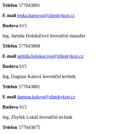
Telefon
577043891
E-mail
lenka.hansova@zlinskykraj.cz
Budova
b15
Ing. Jarmila Holokáčová
Investiční manažer
Telefon
577043868
E-mail
jarmila.holokacova@zlinskykraj.cz
Budova
b15
Ing. Dagmar Kalová
Investiční technik
Telefon
577043881
E-mail
dagmar.kalova@zlinskykraj.cz
Budova
b15
Ing. Zbyšek Lukáš
Investiční technik
Telefon
577043875