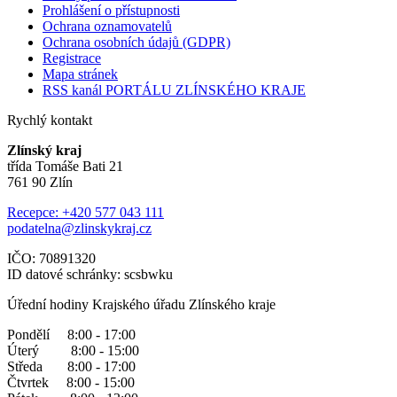
Prohlášení o přístupnosti
Ochrana oznamovatelů
Ochrana osobních údajů (GDPR)
Registrace
Mapa stránek
RSS kanál PORTÁLU ZLÍNSKÉHO KRAJE
Rychlý kontakt
Zlínský kraj
třída Tomáše Bati 21
761 90 Zlín
Recepce: +420 577 043 111
podatelna@zlinskykraj.cz
IČO: 70891320
ID datové schránky: scsbwku
Úřední hodiny Krajského úřadu Zlínského kraje
Pondělí 8:00 - 17:00
Úterý 8:00 - 15:00
Středa 8:00 - 17:00
Čtvrtek 8:00 - 15:00