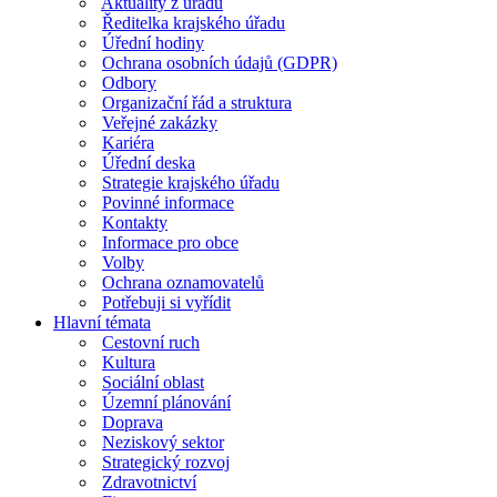
Aktuality z úřadu
Ředitelka krajského úřadu
Úřední hodiny
Ochrana osobních údajů (GDPR)
Odbory
Organizační řád a struktura
Veřejné zakázky
Kariéra
Úřední deska
Strategie krajského úřadu
Povinné informace
Kontakty
Informace pro obce
Volby
Ochrana oznamovatelů
Potřebuji si vyřídit
Hlavní témata
Cestovní ruch
Kultura
Sociální oblast
Územní plánování
Doprava
Neziskový sektor
Strategický rozvoj
Zdravotnictví