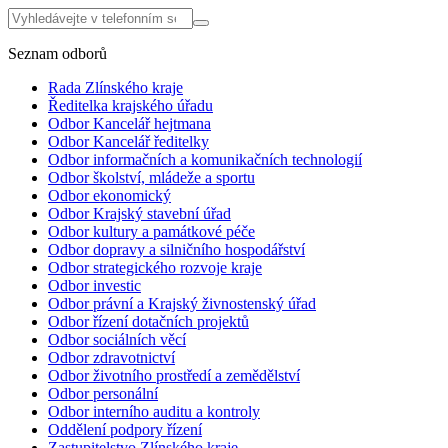
Seznam odborů
Rada Zlínského kraje
Ředitelka krajského úřadu
Odbor Kancelář hejtmana
Odbor Kancelář ředitelky
Odbor informačních a komunikačních technologií
Odbor školství, mládeže a sportu
Odbor ekonomický
Odbor Krajský stavební úřad
Odbor kultury a památkové péče
Odbor dopravy a silničního hospodářství
Odbor strategického rozvoje kraje
Odbor investic
Odbor právní a Krajský živnostenský úřad
Odbor řízení dotačních projektů
Odbor sociálních věcí
Odbor zdravotnictví
Odbor životního prostředí a zemědělství
Odbor personální
Odbor interního auditu a kontroly
Oddělení podpory řízení
Zastupitelstvo Zlínského kraje