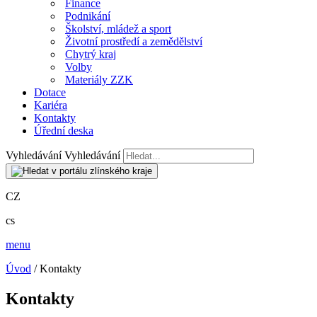
Finance
Podnikání
Školství, mládež a sport
Životní prostředí a zemědělství
Chytrý kraj
Volby
Materiály ZZK
Dotace
Kariéra
Kontakty
Úřední deska
Vyhledávání
Vyhledávání
CZ
cs
menu
Úvod
/ Kontakty
Kontakty