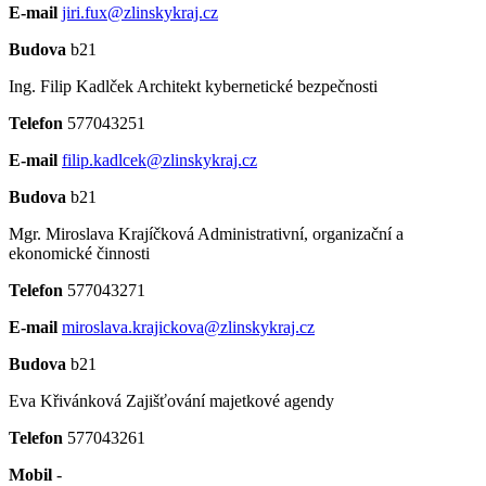
E-mail
jiri.fux@zlinskykraj.cz
Budova
b21
Ing. Filip Kadlček
Architekt kybernetické bezpečnosti
Telefon
577043251
E-mail
filip.kadlcek@zlinskykraj.cz
Budova
b21
Mgr. Miroslava Krajíčková
Administrativní, organizační a
ekonomické činnosti
Telefon
577043271
E-mail
miroslava.krajickova@zlinskykraj.cz
Budova
b21
Eva Křivánková
Zajišťování majetkové agendy
Telefon
577043261
Mobil
-