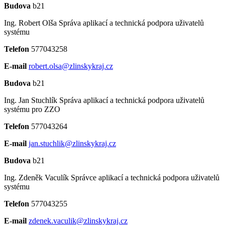
Budova
b21
Ing. Robert Olša
Správa aplikací a technická podpora uživatelů
systému
Telefon
577043258
E-mail
robert.olsa@zlinskykraj.cz
Budova
b21
Ing. Jan Stuchlík
Správa aplikací a technická podpora uživatelů
systému pro ZZO
Telefon
577043264
E-mail
jan.stuchlik@zlinskykraj.cz
Budova
b21
Ing. Zdeněk Vaculík
Správce aplikací a technická podpora uživatelů
systému
Telefon
577043255
E-mail
zdenek.vaculik@zlinskykraj.cz