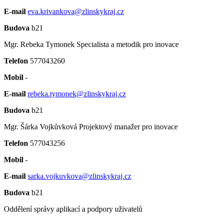
E-mail
eva.krivankova@zlinskykraj.cz
Budova
b21
Mgr. Rebeka Tymonek
Specialista a metodik pro inovace
Telefon
577043260
Mobil
-
E-mail
rebeka.tymonek@zlinskykraj.cz
Budova
b21
Mgr. Šárka Vojkůvková
Projektový manažer pro inovace
Telefon
577043256
Mobil
-
E-mail
sarka.vojkuvkova@zlinskykraj.cz
Budova
b21
Oddělení správy aplikací a podpory uživatelů