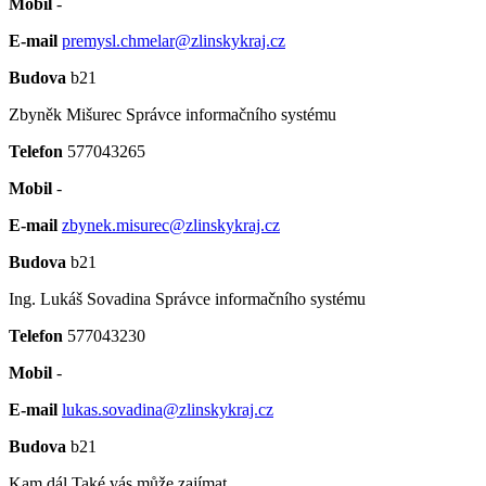
Mobil
-
E-mail
premysl.chmelar@zlinskykraj.cz
Budova
b21
Zbyněk Mišurec
Správce informačního systému
Telefon
577043265
Mobil
-
E-mail
zbynek.misurec@zlinskykraj.cz
Budova
b21
Ing. Lukáš Sovadina
Správce informačního systému
Telefon
577043230
Mobil
-
E-mail
lukas.sovadina@zlinskykraj.cz
Budova
b21
Kam dál
Také vás může zajímat