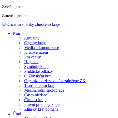
Zvětšit písmo
Zmenšit písmo
Kraj
Aktuality
Orgány kraje
Média a komunikace
Krizové řízení
Pozvánky
Hejtman
Symboly kraje
Praktické odkazy
O Zlínském kraji
Organizace zřizované a založené ZK
Transparentní kraj
Mezinárodní spolupráce
Často hledané
Činnost kraje
Právní předpisy kraje
Zlínský kraj pomáhá
Úřad