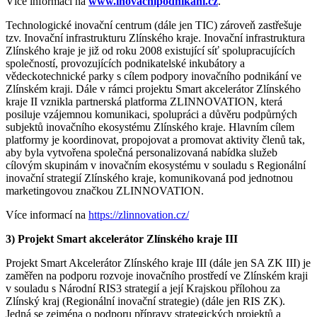
Více informací na
www.inovacnipodnikani.cz
.
Technologické inovační centrum (dále jen TIC) zároveň zastřešuje
tzv. Inovační infrastrukturu Zlínského kraje. Inovační infrastruktura
Zlínského kraje je již od roku 2008 existující síť spolupracujících
společností, provozujících podnikatelské inkubátory a
vědeckotechnické parky s cílem podpory inovačního podnikání ve
Zlínském kraji. Dále v rámci projektu Smart akcelerátor Zlínského
kraje II vznikla partnerská platforma ZLINNOVATION, která
posiluje vzájemnou komunikaci, spolupráci a důvěru podpůrných
subjektů inovačního ekosystému Zlínského kraje. Hlavním cílem
platformy je koordinovat, propojovat a promovat aktivity členů tak,
aby byla vytvořena společná personalizovaná nabídka služeb
cílovým skupinám v inovačním ekosystému v souladu s Regionální
inovační strategií Zlínského kraje, komunikovaná pod jednotnou
marketingovou značkou ZLINNOVATION.
Více informací na
https://zlinnovation.cz/
3) Projekt Smart akcelerátor Zlínského kraje III
Projekt Smart Akcelerátor Zlínského kraje III (dále jen SA ZK III) je
zaměřen na podporu rozvoje inovačního prostředí ve Zlínském kraji
v souladu s Národní RIS3 strategií a její Krajskou přílohou za
Zlínský kraj (Regionální inovační strategie) (dále jen RIS ZK).
Jedná se zejména o podporu přípravy strategických projektů a