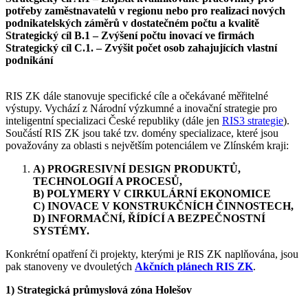
potřeby zaměstnavatelů v regionu nebo pro realizaci nových
podnikatelských záměrů v dostatečném počtu a kvalitě
Strategický cíl B.1 – Zvýšení počtu inovací ve firmách
Strategický cíl C.1. – Zvýšit počet osob zahajujících vlastní
podnikání
RIS ZK dále stanovuje specifické cíle a očekávané měřitelné
výstupy. Vychází z Národní výzkumné a inovační strategie pro
inteligentní specializaci České republiky (dále jen
RIS3 strategie
).
Součástí RIS ZK jsou také tzv. domény specializace, které jsou
považovány za oblasti s největším potenciálem ve Zlínském kraji:
A) PROGRESIVNÍ DESIGN PRODUKTŮ,
TECHNOLOGIÍ A PROCESŮ,
B) POLYMERY V CIRKULÁRNÍ EKONOMICE
C) INOVACE V KONSTRUKČNÍCH ČINNOSTECH,
D) INFORMAČNÍ, ŘÍDÍCÍ A BEZPEČNOSTNÍ
SYSTÉMY.
Konkrétní opatření či projekty, kterými je RIS ZK naplňována, jsou
pak stanoveny ve dvouletých
Akčních plánech RIS ZK
.
1) Strategická průmyslová zóna Holešov