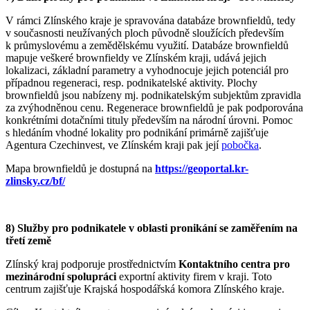
V rámci Zlínského kraje je spravována databáze brownfieldů, tedy
v současnosti neužívaných ploch původně sloužících především
k průmyslovému a zemědělskému využití. Databáze brownfieldů
mapuje veškeré brownfieldy ve Zlínském kraji, udává jejich
lokalizaci, základní parametry a vyhodnocuje jejich potenciál pro
případnou regeneraci, resp. podnikatelské aktivity. Plochy
brownfieldů jsou nabízeny mj. podnikatelským subjektům zpravidla
za zvýhodněnou cenu. Regenerace brownfieldů je pak podporována
konkrétními dotačními tituly především na národní úrovni. Pomoc
s hledáním vhodné lokality pro podnikání primárně zajišťuje
Agentura Czechinvest, ve Zlínském kraji pak její
pobočka
.
Mapa brownfieldů je dostupná na
https://geoportal.kr-
zlinsky.cz/bf/
8) Služby pro podnikatele v oblasti pronikání se zaměřením na
třetí země
Zlínský kraj podporuje prostřednictvím
Kontaktního centra pro
mezinárodní spolupráci
exportní aktivity firem v kraji. Toto
centrum zajišťuje Krajská hospodářská komora Zlínského kraje.