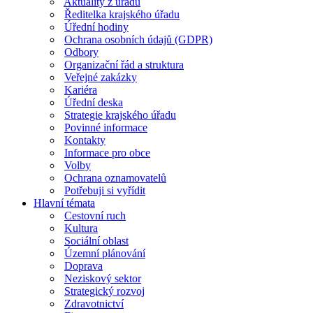
Aktuality z úřadu
Ředitelka krajského úřadu
Úřední hodiny
Ochrana osobních údajů (GDPR)
Odbory
Organizační řád a struktura
Veřejné zakázky
Kariéra
Úřední deska
Strategie krajského úřadu
Povinné informace
Kontakty
Informace pro obce
Volby
Ochrana oznamovatelů
Potřebuji si vyřídit
Hlavní témata
Cestovní ruch
Kultura
Sociální oblast
Územní plánování
Doprava
Neziskový sektor
Strategický rozvoj
Zdravotnictví