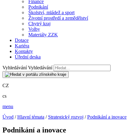
Finance
Podnikání
Školství, mládež a sport
Životní prostředí a zemědělství
Chytrý kraj
Volby
Materiály ZZK
Dotace
Kariéra
Kontakty
Úřední deska
Vyhledávání
Vyhledávání
CZ
cs
menu
Úvod
/
Hlavní témata
/
Strategický rozvoj
/
Podnikání a inovace
Podnikání a inovace