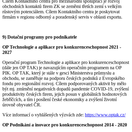
Cílem Kontaktního centra pro mezinárodní spolupráci je rozvoj
obchodních kontaktů firem ZK se zeměmi třetích zemí s velkým
růstovým potenciálem. Cílem Kontaktního centra je poskytovat
firmám v regionu odborný a poradenský servis v oblasti exportu.
9) Dotační programy pro podnikatele
OP Technologie a aplikace pro konkurenceschopnost 2021 -
2027
Operační program Technologie a aplikace pro konkurenceschopnost
(dále jen OP TAK) je navazujícím operačním programem na OP
PIK. OP TAK, který je stále v gesci Ministerstva průmyslu a
obchodu, se zaměřuje na podporu českých podniků z Evropského
fondu pro regionální rozvoj. Cílem podporovaných aktivit by mělo
být mj. zmírnění negativních dopadů pandemie COVID-19, zvýšení
produktivity českých firem, jejich posun v globálních hodnotových
žebříčcích, a tím i posílení české ekonomiky a zvýšení životní
úrovně obyvatel ČR.
Více informací o vyhlášených výzvách zde:
https://www.optak.cz/
OP Podnikání a inovace pro konkurenceschopnost 2014 - 2020