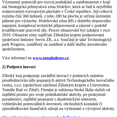
Významný potenciál pro rozvoj podnikání a zaměstnanosti v kraji
má Strategická průmyslová zóna Holešov, která se řadí k největším
realizovaným rozvojovým plochám v České republice. Její celková
rozloha činí 360 hektarů, z toho 280 ha plocha je určená územním
plánem pro výstavbu. Holešovská zóna těží z dobrého dopravního
napojení, komplexní technické připravenosti a zázemí v podobě
kvalifikované pracovní síly. Proces obsazování byl zahájen v roce
2010. Obsazení zóny zajišťuje Zlínským krajem podporovaná
společnost Industry Servis ZK, a.s. Součástí je také Technologický
park Progress, zaměřený na zasídlení a další služby inovativním
společnostem.
Více informací na
www.zonaholesov.cz
.
2) Podpora inovací
Zlínský kraj podporuje zavádění inovací v podnicích zejména
prostřednictvím níže popsaných aktivit Technologického inovačního
centra, s.r.o. (společnost založená Zlínským krajem a Univerzitou
Tomáše Bati ve Zlíně). Firmám je nabízena široká škála služeb od
zajištění prostor pro svoje podnikatelské aktivity, po poskytnutí
poradenství, zajištění propojení s akademickým sektorem,
vyhledávání potenciálních investorů, obchodních kontaktů či
zprostředkování finančních zdrojů na výzkumné a vývojové aktivity.