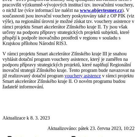
pracovišti výzkumně-vývojových institucí tzv. inovačními vouchery,
o nichž lze (více informací lze nalézt na
www.objevtesmer.cz
). V
současnosti jsou inovační vouchery poskytovány také z OP PIK (viz
výše), na regionální úrovni je možné získat tzv. vouchery asistence v
rámci projektu Smart akcelerátor Zlínského kraje II. Ty jsou však
určeny na podporu přípravy strategických projektů subjektů, které
přispějí k podpoře inovačního prostředí v regionu v souladu s
Krajskou přílohou Národní RIS3.
V rámci projektu Smart akcelerátor Zlínského kraje III je snahou
vyhlásit dotační program vouchery asistence, který je zaměřen na
podporu přípravy strategických projektů, které naplňují Regionální
inovační strategii Zlínského kraje. Tento program bude navazovat na
již realizovaný dotační program
vouchery asistence
v rámci projektu
Smart akcelerátor Zlínského kraje II. O novém programu budou
žadatelé informování.
Aktualizace k 8. 3. 2023
Aktualizováno:
pátek 23. června 2023, 10:22