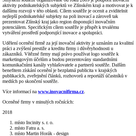
aktivity podnikatelských subjektů ve Zlínském kraji a motivovat je k
dalšímu rozvoji v této oblasti. Cílem soutěže je ocenit a zviditelnit
nejlepší podnikatelské subjekty na poli inovací a zároveň tak
prezentovat Zlínský kraj jako region disponující inovačním
potenciálem. Specifickým cílem soutěže je přispět k trvalému
vytváření prostředí podporující inovace a spolupráci.
Udělení ocenění firmě za její inovační aktivity je uznáním za kvalitní
práci a zvýšení prestiže a kreditu firmy i důvěryhodnosti u
zákazníků. Vítězné firmy mají právo používat logo soutěže k
marketingovým účelům a budou prezentovány standardními
komunikačními kanály vyhlašovatele a partnerů soutěže. Dalším
benefitem získání ocenění je bezplatná publicita v krajských
publikacích, zveřejnění článků, rozhovorů a reportáží účastníků v
mediích po skončení soutěže.
Více informací na
www.inovacnifirma.cz
.
Oceněné firmy v minulých ročnících:
2018
místo Incinity s. r. o.
místo Fatra a. s.
místo Martin Horák - design