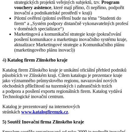
strategických projektů veřejných subjektů, tzv.
Program
vouchery asistence
, které mají přímo, či nepřímo, podpořit
inovační a podnikatelské prostředí v kraji)
Pilotní ověření (pilotní ověření bude na téma "Studenti do
firem“ a „Systém podpory distančně vykonavatelných profesí
v doménách specializace“)
Marketingová a komunikační strategie kraje (pokračování
posílení komunikace a marketingu inovačního systému kraje,
aktualizace Marketingové strategie a Komunikačního plánu
(marketingového plánu inovací))
4
) Katalog firem Zlínského kraje
Katalog firem Zlínského kraje je unikátní oficiální přehled podniků
působících ve Zlínském kraji. Cílem katalogu je prezentace kraje
jako významného průmyslového regionu, navazování nových
obchodních příležitostí na tuzemských i zahraničních trzích
a podpora a posílení exportu regionálních firem. Katalog vydává
Technologické inovační centrum.
Katalog je prezentovaný na internetových
stránkách
www.katalogfiremzk.cz
.
5) Soutěž Inovační firma Zlínského kraje
Smyslem soutěže organizované od roku 2009 je podpořit inovační