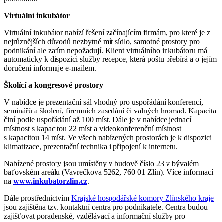
Virtuální inkubátor
Virtuální inkubátor nabízí řešení začínajícím firmám, pro které je z
nejrůznějších důvodů nezbytné mít sídlo, samotné prostory pro
podnikání ale zatím nepožadují. Klient virtuálního inkubátoru má
automaticky k dispozici služby recepce, která poštu přebírá a o jejím
doručení informuje e-mailem.
Školící a kongresové prostory
V nabídce je prezentační sál vhodný pro uspořádání konferencí,
seminářů a školení, firemních zasedání či valných hromad. Kapacita
činí podle uspořádání až 100 míst. Dále je v nabídce jednací
místnost s kapacitou 22 míst a videokonferenční místnost
s kapacitou 14 míst. Ve všech nabízených prostorách je k dispozici
klimatizace, prezentační technika i připojení k internetu.
Nabízené prostory jsou umístěny v budově číslo 23 v bývalém
baťovském areálu (Vavrečkova 5262, 760 01 Zlín). Více informací
na
www.inkubatorzlin.cz
.
Dále prostřednictvím
Krajské hospodářské komory Zlínského kraje
jsou zajištěna tzv. kontaktní centra pro podnikatele. Centra budou
zajišťovat poradenské, vzdělávací a informační služby pro