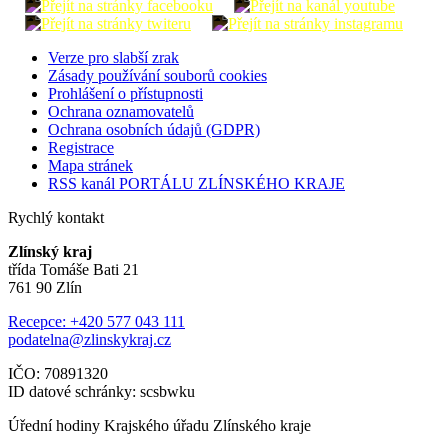
Verze pro slabší zrak
Zásady používání souborů cookies
Prohlášení o přístupnosti
Ochrana oznamovatelů
Ochrana osobních údajů (GDPR)
Registrace
Mapa stránek
RSS kanál PORTÁLU ZLÍNSKÉHO KRAJE
Rychlý kontakt
Zlínský kraj
třída Tomáše Bati 21
761 90 Zlín
Recepce: +420 577 043 111
podatelna@zlinskykraj.cz
IČO: 70891320
ID datové schránky: scsbwku
Úřední hodiny Krajského úřadu Zlínského kraje