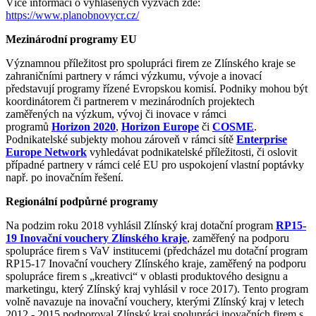
Více informací o vyhlášených výzvách zde:
https://www.planobnovycr.cz/
Mezinárodní programy EU
Významnou příležitost pro spolupráci firem ze Zlínského kraje se
zahraničními partnery v rámci výzkumu, vývoje a inovací
představují programy řízené Evropskou komisí. Podniky mohou být
koordinátorem či partnerem v mezinárodních projektech
zaměřených na výzkum, vývoj či inovace v rámci
programů
Horizon 2020
,
Horizon Europe
či
COSME
.
Podnikatelské subjekty mohou zároveň v rámci sítě
Enterprise
Europe Network
vyhledávat podnikatelské příležitosti, či oslovit
případné partnery v rámci celé EU pro uspokojení vlastní poptávky
např. po inovačním řešení.
Regionální podpůrné programy
Na podzim roku 2018 vyhlásil Zlínský kraj dotační program
RP15-
19 Inovační vouchery Zlínského kraje
, zaměřený na podporu
spolupráce firem s VaV institucemi (předcházel mu dotační program
RP15-17 Inovační vouchery Zlínského kraje, zaměřený na podporu
spolupráce firem s „kreativci“ v oblasti produktového designu a
marketingu, který Zlínský kraj vyhlásil v roce 2017). Tento program
volně navazuje na inovační vouchery, kterými Zlínský kraj v letech
2012 - 2015 podporoval Zlínský kraj spolupráci inovačních firem s