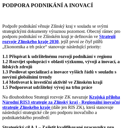
PODPORA PODNIKÁNÍ A INOVACÍ
Podpoře podnikání věnuje Zlínský kraj v souladu se svými
strategickými dokumenty výraznou pozornost. Obecný rámec pro
podporu podnikání ve Zlínském kraji je definován ve
Strategii
rozvoje Zlínského kraje 2030
, jejíž první ze čtyř pilířů
„Ekonomika a trh práce“ stanovuje následující priority:
1.1 Přispívat k udržitelnému rozvoji podnikání v regionu
1.2 Rozvíjet spolupráci v oblasti výzkumu, vývoji a inovací, a
lidských zdrojů
1.3 Posilovat specializaci a inovace vyšších řádů v souladu s
novými globálními trendy
1.4 Motivovat k investiční aktivitě ve Zlínském kraji
1.5 Podporovat udržitelný vývoj na trhu práce
Na dlouhodobou Strategii rozvoje ZK navazuje
Krajská příloha
Národní RIS3 strategie za Zlínský kraj - Regionální inovační
strategie Zlínského kraje
(dále jen RIS ZK), která stanovuje
následující strategické cíle pro podporu inovačního a
podnikatelského prostředí:
Strategický cíl A.1 – Zajistit kvalifikované pracovníky pro