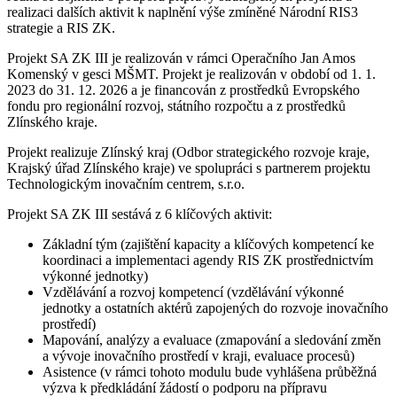
realizaci dalších aktivit k naplnění výše zmíněné Národní RIS3
strategie a RIS ZK.
Projekt SA ZK III je realizován v rámci Operačního Jan Amos
Komenský v gesci MŠMT. Projekt je realizován v období od 1. 1.
2023 do 31. 12. 2026 a je financován z prostředků Evropského
fondu pro regionální rozvoj, státního rozpočtu a z prostředků
Zlínského kraje.
Projekt realizuje Zlínský kraj (Odbor strategického rozvoje kraje,
Krajský úřad Zlínského kraje) ve spolupráci s partnerem projektu
Technologickým inovačním centrem, s.r.o.
Projekt SA ZK III sestává z 6 klíčových aktivit:
Základní tým (zajištění kapacity a klíčových kompetencí ke
koordinaci a implementaci agendy RIS ZK prostřednictvím
výkonné jednotky)
Vzdělávání a rozvoj kompetencí (vzdělávání výkonné
jednotky a ostatních aktérů zapojených do rozvoje inovačního
prostředí)
Mapování, analýzy a evaluace (zmapování a sledování změn
a vývoje inovačního prostředí v kraji, evaluace procesů)
Asistence (v rámci tohoto modulu bude vyhlášena průběžná
výzva k předkládání žádostí o podporu na přípravu