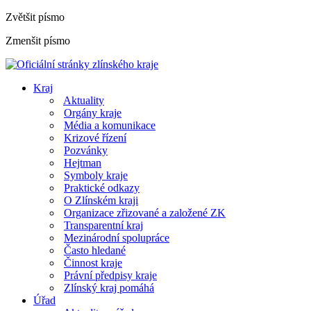
Zvětšit písmo
Zmenšit písmo
Kraj
Aktuality
Orgány kraje
Média a komunikace
Krizové řízení
Pozvánky
Hejtman
Symboly kraje
Praktické odkazy
O Zlínském kraji
Organizace zřizované a založené ZK
Transparentní kraj
Mezinárodní spolupráce
Často hledané
Činnost kraje
Právní předpisy kraje
Zlínský kraj pomáhá
Úřad