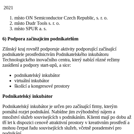
2021
místo ON Semiconductor Czech Republic, s. r. o.
místo Dudr Tools s. r. o.
místo SPUR a. s.
6) Podpora začínajícím podnikatelům
Zlínský kraj rovněž podporuje aktivity podporující začínající
podnikatele prostřednictvím Podnikatelského inkubátoru
Technologického inovačního centra, který nabízí různé režimy
zasídlení a podpory start-upů, a sice:
podnikatelský inkubátor
virtuální inkubátor
školící a kongresové prostory
Podnikatelský inkubátor
Podnikatelský inkubátor je určen pro začínající firmy, kterým
pomáhá rozjet podnikání. Nabídne jim zvýhodněný nájem a
množství služeb souvisejících s podnikáním. Klienti mají po dobu až
tří let k dispozici cenově atraktivní prostory v kreativním prostředí a
mohou čerpat řadu souvisejících služeb, včetně poradenství pro
podnikání.