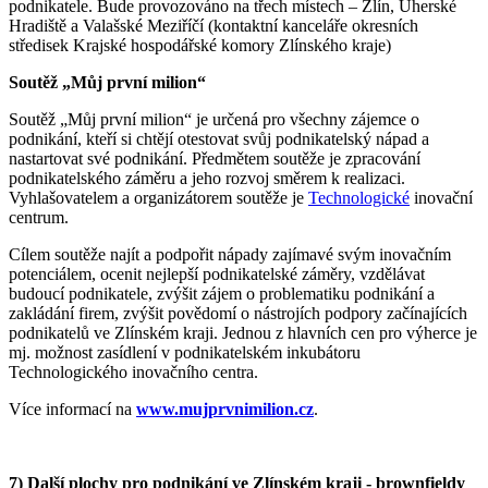
podnikatele. Bude provozováno na třech místech – Zlín, Uherské
Hradiště a Valašské Meziříčí (kontaktní kanceláře okresních
středisek Krajské hospodářské komory Zlínského kraje)
Soutěž „Můj první milion“
Soutěž „Můj první milion“ je určená pro všechny zájemce o
podnikání, kteří si chtějí otestovat svůj podnikatelský nápad a
nastartovat své podnikání. Předmětem soutěže je zpracování
podnikatelského záměru a jeho rozvoj směrem k realizaci.
Vyhlašovatelem a organizátorem soutěže je
Technologické
inovační
centrum.
Cílem soutěže najít a podpořit nápady zajímavé svým inovačním
potenciálem, ocenit nejlepší podnikatelské záměry, vzdělávat
budoucí podnikatele, zvýšit zájem o problematiku podnikání a
zakládání firem, zvýšit povědomí o nástrojích podpory začínajících
podnikatelů ve Zlínském kraji. Jednou z hlavních cen pro výherce je
mj. možnost zasídlení v podnikatelském inkubátoru
Technologického inovačního centra.
Více informací na
www.mujprvnimilion.cz
.
7) Další plochy pro podnikání ve Zlínském kraji - brownfieldy