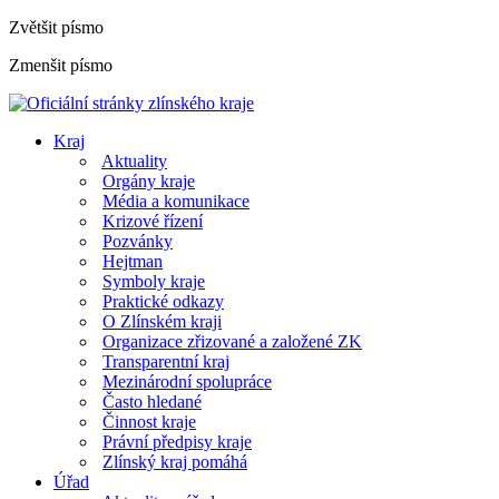
Zvětšit písmo
Zmenšit písmo
Kraj
Aktuality
Orgány kraje
Média a komunikace
Krizové řízení
Pozvánky
Hejtman
Symboly kraje
Praktické odkazy
O Zlínském kraji
Organizace zřizované a založené ZK
Transparentní kraj
Mezinárodní spolupráce
Často hledané
Činnost kraje
Právní předpisy kraje
Zlínský kraj pomáhá
Úřad