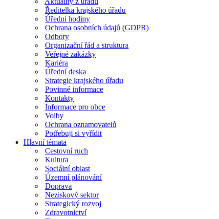
Aktuality z úřadu
Ředitelka krajského úřadu
Úřední hodiny
Ochrana osobních údajů (GDPR)
Odbory
Organizační řád a struktura
Veřejné zakázky
Kariéra
Úřední deska
Strategie krajského úřadu
Povinné informace
Kontakty
Informace pro obce
Volby
Ochrana oznamovatelů
Potřebuji si vyřídit
Hlavní témata
Cestovní ruch
Kultura
Sociální oblast
Územní plánování
Doprava
Neziskový sektor
Strategický rozvoj
Zdravotnictví