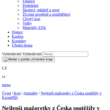
Finance
Podnikání
Školství, mládež a sport
Životní prostředí a zemědělství
Chytrý kraj
Volby
Materiály ZZK
Dotace
Kariéra
Kontakty
Úřední deska
Vyhledávání
Vyhledávání
CZ
cs
menu
Úvod
/
Kraj
/
Aktuality
/
Nejlepší mažoretky z Česka soutěžily v
Kroměříži
Nejlepší mažoretky z Česka soutěžily v