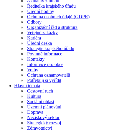
Aktuality z úřadu
Ředitelka krajského úřadu
Úřední hodiny
Ochrana osobních údajů (GDPR)
Odbory
Organizační řád a struktura
Veřejné zakázky
Kariéra
Úřední deska
Strategie krajského úřadu
Povinné informace
Kontakty
Informace pro obce
Volby
Ochrana oznamovatelů
Potřebuji si vyřídit
Hlavní témata
Cestovní ruch
Kultura
Sociální oblast
Územní plánování
Doprava
Neziskový sektor
Strategický rozvoj
Zdravotnictví