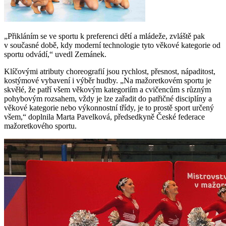
„Přikláním se ve sportu k preferenci dětí a mládeže, zvláště pak
v současné době, kdy moderní technologie tyto věkové kategorie od
sportu odvádí,“ uvedl Zemánek.
Klíčovými atributy choreografií jsou rychlost, přesnost, nápaditost,
kostýmové vybavení i výběr hudby. „Na mažoretkovém sportu je
skvělé, že patří všem věkovým kategoriím a cvičencům s různým
pohybovým rozsahem, vždy je lze zařadit do patřičné disciplíny a
věkové kategorie nebo výkonnostní třídy, je to prostě sport určený
všem,“ doplnila Marta Pavelková, předsedkyně České federace
mažoretkového sportu.