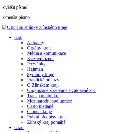
Zvětšit písmo
Zmenšit písmo
Kraj
Aktuality
Orgány kraje
Média a komunikace
Krizové řízení
Pozvánky
Hejtman
Symboly kraje
Praktické odkazy
O Zlínském kraji
Organizace zřizované a založené ZK
Transparentní kraj
Mezinárodní spolupráce
Často hledané
Činnost kraje
Právní předpisy kraje
Zlínský kraj pomáhá
Úřad