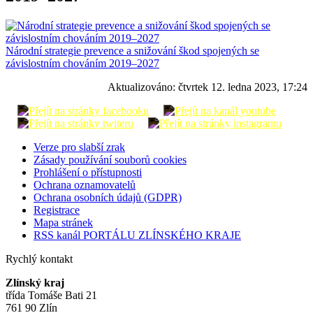
Národní strategie prevence a snižování škod spojených se
závislostním chováním 2019–2027
Aktualizováno:
čtvrtek 12. ledna 2023, 17:24
Verze pro slabší zrak
Zásady používání souborů cookies
Prohlášení o přístupnosti
Ochrana oznamovatelů
Ochrana osobních údajů (GDPR)
Registrace
Mapa stránek
RSS kanál PORTÁLU ZLÍNSKÉHO KRAJE
Rychlý kontakt
Zlínský kraj
třída Tomáše Bati 21
761 90 Zlín