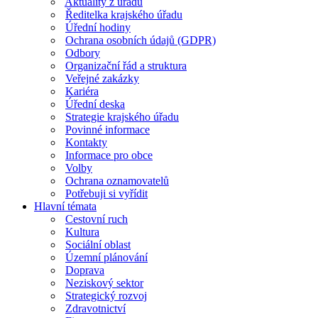
Aktuality z úřadu
Ředitelka krajského úřadu
Úřední hodiny
Ochrana osobních údajů (GDPR)
Odbory
Organizační řád a struktura
Veřejné zakázky
Kariéra
Úřední deska
Strategie krajského úřadu
Povinné informace
Kontakty
Informace pro obce
Volby
Ochrana oznamovatelů
Potřebuji si vyřídit
Hlavní témata
Cestovní ruch
Kultura
Sociální oblast
Územní plánování
Doprava
Neziskový sektor
Strategický rozvoj
Zdravotnictví