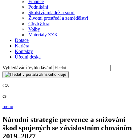
Finance
Podnikání
Školství, mládež a sport
Životní prostředí a zemědělství
Chytrý kraj
Volby
Materiály ZZK
Dotace
Kariéra
Kontakty
Úřední deska
Vyhledávání
Vyhledávání
CZ
cs
menu
Národní strategie prevence a snižování
škod spojených se závislostním chováním
2019–2027