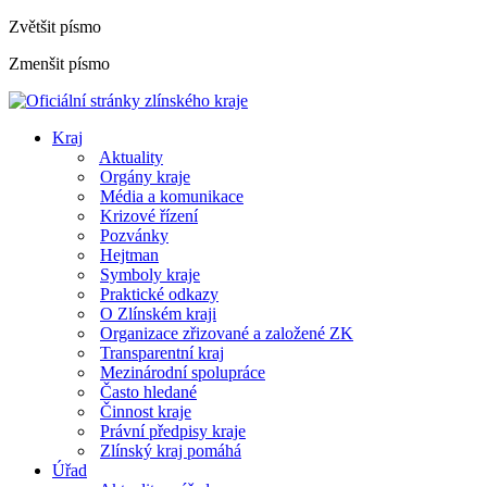
Zvětšit písmo
Zmenšit písmo
Kraj
Aktuality
Orgány kraje
Média a komunikace
Krizové řízení
Pozvánky
Hejtman
Symboly kraje
Praktické odkazy
O Zlínském kraji
Organizace zřizované a založené ZK
Transparentní kraj
Mezinárodní spolupráce
Často hledané
Činnost kraje
Právní předpisy kraje
Zlínský kraj pomáhá
Úřad