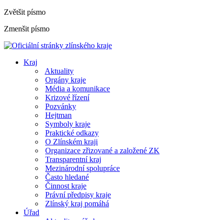
Zvětšit písmo
Zmenšit písmo
Kraj
Aktuality
Orgány kraje
Média a komunikace
Krizové řízení
Pozvánky
Hejtman
Symboly kraje
Praktické odkazy
O Zlínském kraji
Organizace zřizované a založené ZK
Transparentní kraj
Mezinárodní spolupráce
Často hledané
Činnost kraje
Právní předpisy kraje
Zlínský kraj pomáhá
Úřad