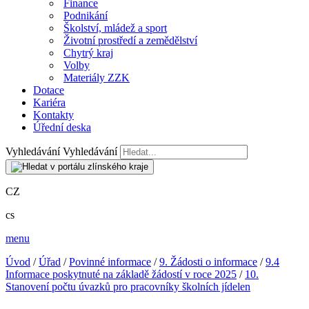
Finance
Podnikání
Školství, mládež a sport
Životní prostředí a zemědělství
Chytrý kraj
Volby
Materiály ZZK
Dotace
Kariéra
Kontakty
Úřední deska
Vyhledávání
Vyhledávání
CZ
cs
menu
Úvod
/
Úřad
/
Povinné informace
/
9. Žádosti o informace
/
9.4
Informace poskytnuté na základě žádostí v roce 2025
/
10.
Stanovení počtu úvazků pro pracovníky školních jídelen