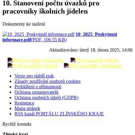
10. Stanovení počtu úvazků pro
pracovníky školních jídelen
Dokumenty ke stažení
10_2025_Poskytnutí
informace.pdf
(PDF, 106.55 KB)
Aktualizováno:
úterý 18. února 2025, 14:06
Verze pro slabší zrak
Zásady používání souborů cookies
Prohlášení o přístupnosti
Ochrana oznamovatelů
Ochrana osobních údajů (GDPR)
Registrace
Mapa stránek
RSS kanál PORTÁLU ZLÍNSKÉHO KRAJE
Rychlý kontakt
Zlínský kraj