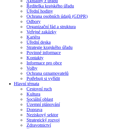
Aktuality z úřadu
Ředitelka krajského úřadu
Úřední hodiny
Ochrana osobních údajů (GDPR)
Odbory
Organizační řád a struktura
Veřejné zakázky
Kariéra
Úřední deska
Strategie krajského úřadu
Povinné informace
Kontakty
Informace pro obce
Volby
Ochrana oznamovatelů
Potřebuji si vyřídit
Hlavní témata
Cestovní ruch
Kultura
Sociální oblast
Územní plánování
Doprava
Neziskový sektor
Strategický rozvoj
Zdravotnictví