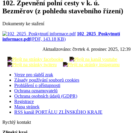
102. Zpevnění polní cesty v k. ú.
Bezměrov (z pohledu stavebního řízení)
Dokumenty ke stažení
102_2025_Poskytnutí
informace.pdf
(PDF, 143.18 KB)
Aktualizováno:
čtvrtek 4. prosinec 2025, 12:39
Verze pro slabší zrak
Zásady používání souborů cookies
Prohlášení o přístupnosti
Ochrana oznamovatelů
Ochrana osobních údajů (GDPR)
Registrace
Mapa stránek
RSS kanál PORTÁLU ZLÍNSKÉHO KRAJE
Rychlý kontakt
Zlínský kraj