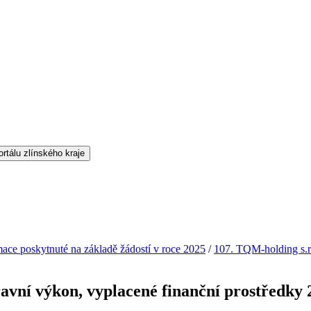
mace poskytnuté na základě žádostí v roce 2025
/
107. TQM-holding s.r.
ravní výkon, vyplacené finanční prostředky 