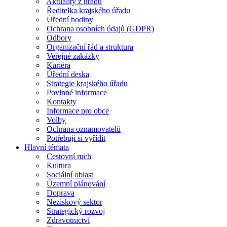
Aktuality z úřadu
Ředitelka krajského úřadu
Úřední hodiny
Ochrana osobních údajů (GDPR)
Odbory
Organizační řád a struktura
Veřejné zakázky
Kariéra
Úřední deska
Strategie krajského úřadu
Povinné informace
Kontakty
Informace pro obce
Volby
Ochrana oznamovatelů
Potřebuji si vyřídit
Hlavní témata
Cestovní ruch
Kultura
Sociální oblast
Územní plánování
Doprava
Neziskový sektor
Strategický rozvoj
Zdravotnictví