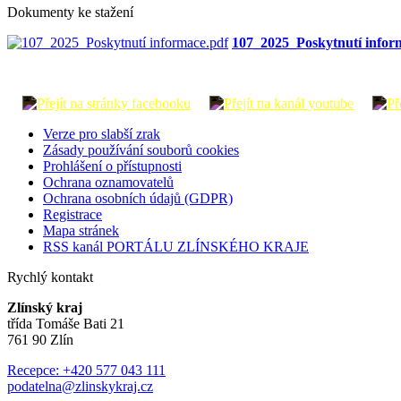
Dokumenty ke stažení
107_2025_Poskytnutí infor
Verze pro slabší zrak
Zásady používání souborů cookies
Prohlášení o přístupnosti
Ochrana oznamovatelů
Ochrana osobních údajů (GDPR)
Registrace
Mapa stránek
RSS kanál PORTÁLU ZLÍNSKÉHO KRAJE
Rychlý kontakt
Zlínský kraj
třída Tomáše Bati 21
761 90 Zlín
Recepce: +420 577 043 111
podatelna@zlinskykraj.cz