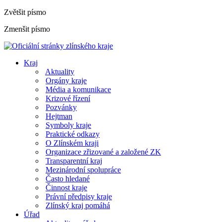
Zvětšit písmo
Zmenšit písmo
Kraj
Aktuality
Orgány kraje
Média a komunikace
Krizové řízení
Pozvánky
Hejtman
Symboly kraje
Praktické odkazy
O Zlínském kraji
Organizace zřizované a založené ZK
Transparentní kraj
Mezinárodní spolupráce
Často hledané
Činnost kraje
Právní předpisy kraje
Zlínský kraj pomáhá
Úřad