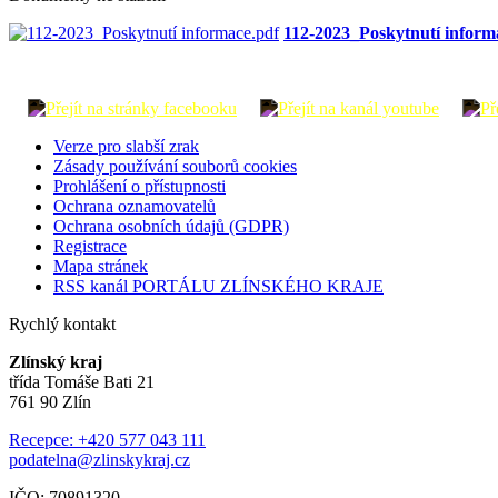
112-2023_Poskytnutí inform
Verze pro slabší zrak
Zásady používání souborů cookies
Prohlášení o přístupnosti
Ochrana oznamovatelů
Ochrana osobních údajů (GDPR)
Registrace
Mapa stránek
RSS kanál PORTÁLU ZLÍNSKÉHO KRAJE
Rychlý kontakt
Zlínský kraj
třída Tomáše Bati 21
761 90 Zlín
Recepce: +420 577 043 111
podatelna@zlinskykraj.cz
IČO: 70891320