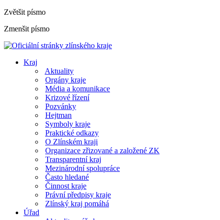
Zvětšit písmo
Zmenšit písmo
Kraj
Aktuality
Orgány kraje
Média a komunikace
Krizové řízení
Pozvánky
Hejtman
Symboly kraje
Praktické odkazy
O Zlínském kraji
Organizace zřizované a založené ZK
Transparentní kraj
Mezinárodní spolupráce
Často hledané
Činnost kraje
Právní předpisy kraje
Zlínský kraj pomáhá
Úřad