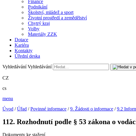
Finance
Podnikání
Školství, mládež a sport
Životní prostředí a zemědělství
Chytrý kraj
Volby
Materiály ZZK
Dotace
Kariéra
Kontakty
Úřední deska
Vyhledávání
Vyhledávání
CZ
cs
menu
Úvod
/
Úřad
/
Povinné informace
/
9. Žádosti o informace
/
9.2 Infor
112. Rozhodnutí podle § 53 zákona o vodá
Dokumenty ke stažení