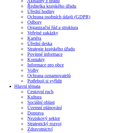
Aktuality z úřadu
Ředitelka krajského úřadu
Úřední hodiny
Ochrana osobních údajů (GDPR)
Odbory
Organizační řád a struktura
Veřejné zakázky
Kariéra
Úřední deska
Strategie krajského úřadu
Povinné informace
Kontakty
Informace pro obce
Volby
Ochrana oznamovatelů
Potřebuji si vyřídit
Hlavní témata
Cestovní ruch
Kultura
Sociální oblast
Územní plánování
Doprava
Neziskový sektor
Strategický rozvoj
Zdravotnictví