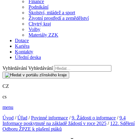
Finance
Podnikání
Školství, mládež a sport
Životní prostředí a zemědělství
Chytrý kraj
Volby
Materiály ZZK
Dotace
Kariéra
Kontakty
Úřední deska
Vyhledávání
Vyhledávání
CZ
cs
menu
Úvod
/
Úřad
/
Povinné informace
/
9. Žádosti o informace
/
9.4
Informace poskytnuté na základě žádostí v roce 2025
/
122. Sdělení
Odboru ŽPZE k plašení ptáků