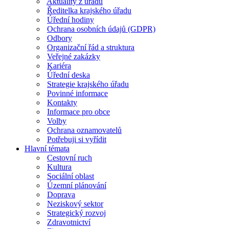
Aktuality z úřadu
Ředitelka krajského úřadu
Úřední hodiny
Ochrana osobních údajů (GDPR)
Odbory
Organizační řád a struktura
Veřejné zakázky
Kariéra
Úřední deska
Strategie krajského úřadu
Povinné informace
Kontakty
Informace pro obce
Volby
Ochrana oznamovatelů
Potřebuji si vyřídit
Hlavní témata
Cestovní ruch
Kultura
Sociální oblast
Územní plánování
Doprava
Neziskový sektor
Strategický rozvoj
Zdravotnictví