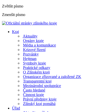
Zvětšit písmo
Zmenšit písmo
Kraj
Aktuality
Orgány kraje
Média a komunikace
Krizové řízení
Pozvánky
Hejtman
Symboly kraje
Praktické odkazy
O Zlínském kraji
Organizace zřizované a založené ZK
Transparentní kraj
Mezinárodní spolupráce
Často hledané
Činnost kraje
Právní předpisy kraje
Zlínský kraj pomáhá
Úřad