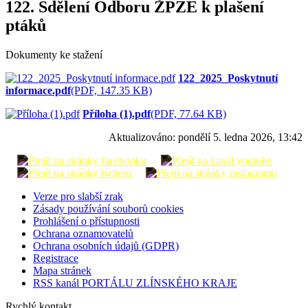
122. Sdělení Odboru ŽPZE k plašení
ptáků
Dokumenty ke stažení
122_2025_Poskytnutí
informace.pdf
(PDF, 147.35 KB)
Příloha (1).pdf
(PDF, 77.64 KB)
Aktualizováno:
pondělí 5. ledna 2026, 13:42
Verze pro slabší zrak
Zásady používání souborů cookies
Prohlášení o přístupnosti
Ochrana oznamovatelů
Ochrana osobních údajů (GDPR)
Registrace
Mapa stránek
RSS kanál PORTÁLU ZLÍNSKÉHO KRAJE
Rychlý kontakt