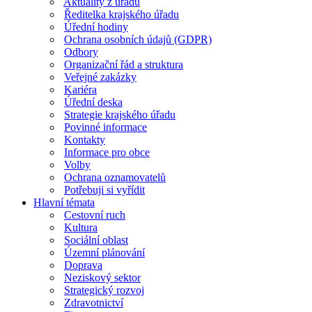
Aktuality z úřadu
Ředitelka krajského úřadu
Úřední hodiny
Ochrana osobních údajů (GDPR)
Odbory
Organizační řád a struktura
Veřejné zakázky
Kariéra
Úřední deska
Strategie krajského úřadu
Povinné informace
Kontakty
Informace pro obce
Volby
Ochrana oznamovatelů
Potřebuji si vyřídit
Hlavní témata
Cestovní ruch
Kultura
Sociální oblast
Územní plánování
Doprava
Neziskový sektor
Strategický rozvoj
Zdravotnictví