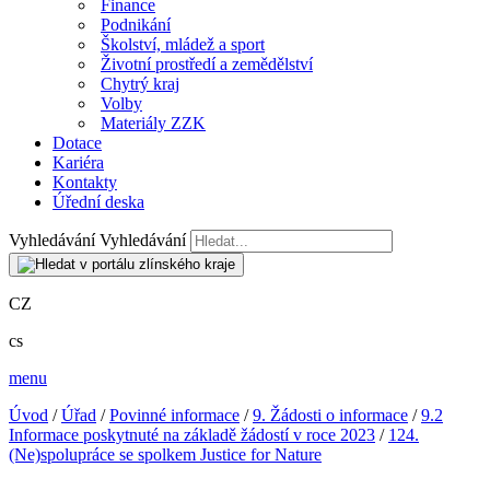
Finance
Podnikání
Školství, mládež a sport
Životní prostředí a zemědělství
Chytrý kraj
Volby
Materiály ZZK
Dotace
Kariéra
Kontakty
Úřední deska
Vyhledávání
Vyhledávání
CZ
cs
menu
Úvod
/
Úřad
/
Povinné informace
/
9. Žádosti o informace
/
9.2
Informace poskytnuté na základě žádostí v roce 2023
/
124.
(Ne)spolupráce se spolkem Justice for Nature