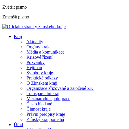
Zvětšit písmo
Zmenšit písmo
Kraj
Aktuality
Orgány kraje
Média a komunikace
Krizové řízení
Pozvánky
Hejtman
Symboly kraje
Praktické odkazy
O Zlínském kraji
Organizace zřizované a založené ZK
Transparentní kraj
Mezinárodní spolupráce
Často hledané
Činnost kraje
Právní předpisy kraje
Zlínský kraj pomáhá
Úřad