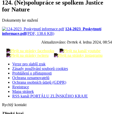
124. (Ne)spolupráce se spolkem Justice
for Nature
Dokumenty ke stažení
124-2023_Poskytnutí
informace.pdf
(PDF, 138.6 KB)
Aktualizováno:
čtvrtek 4. ledna 2024, 08:54
Verze pro slabší zrak
Zásady používání souborů cookies
Prohlášení o přístupnosti
Ochrana oznamovatelů
Ochrana osobních údajů (GDPR)
Registrace
Mapa stránek
RSS kanál PORTÁLU ZLÍNSKÉHO KRAJE
Rychlý kontakt
Zlínský kraj