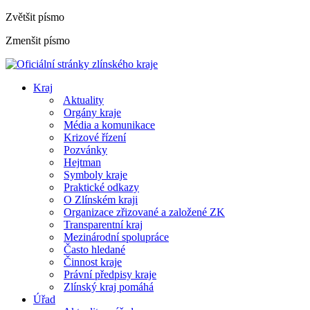
Zvětšit písmo
Zmenšit písmo
Kraj
Aktuality
Orgány kraje
Média a komunikace
Krizové řízení
Pozvánky
Hejtman
Symboly kraje
Praktické odkazy
O Zlínském kraji
Organizace zřizované a založené ZK
Transparentní kraj
Mezinárodní spolupráce
Často hledané
Činnost kraje
Právní předpisy kraje
Zlínský kraj pomáhá
Úřad