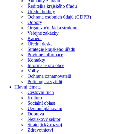
Aktuality z úřadu
Ředitelka krajského úřadu
Úřední hodiny
Ochrana osobních údajů (GDPR)
Odbory
Organizační řád a struktura
Veřejné zakázky
Kariéra
Úřední deska
Strategie krajského úřadu
Povinné informace
Kontakty
Informace pro obce
Volby
Ochrana oznamovatelů
Potřebuji si vyřídit
Hlavní témata
Cestovní ruch
Kultura
Sociální oblast
Územní plánování
Doprava
Neziskový sektor
Strategický rozvoj
Zdravotnictví