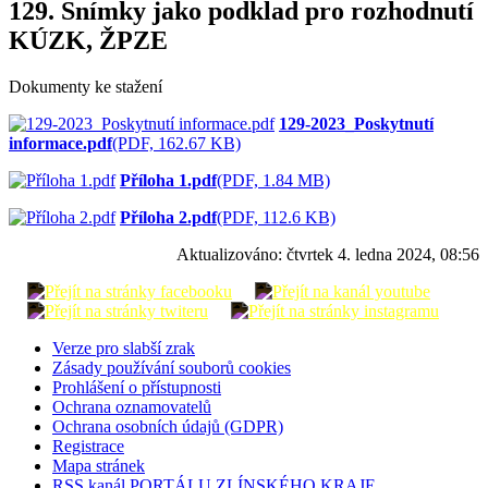
129. Snímky jako podklad pro rozhodnutí
KÚZK, ŽPZE
Dokumenty ke stažení
129-2023_Poskytnutí
informace.pdf
(PDF, 162.67 KB)
Příloha 1.pdf
(PDF, 1.84 MB)
Příloha 2.pdf
(PDF, 112.6 KB)
Aktualizováno:
čtvrtek 4. ledna 2024, 08:56
Verze pro slabší zrak
Zásady používání souborů cookies
Prohlášení o přístupnosti
Ochrana oznamovatelů
Ochrana osobních údajů (GDPR)
Registrace
Mapa stránek
RSS kanál PORTÁLU ZLÍNSKÉHO KRAJE