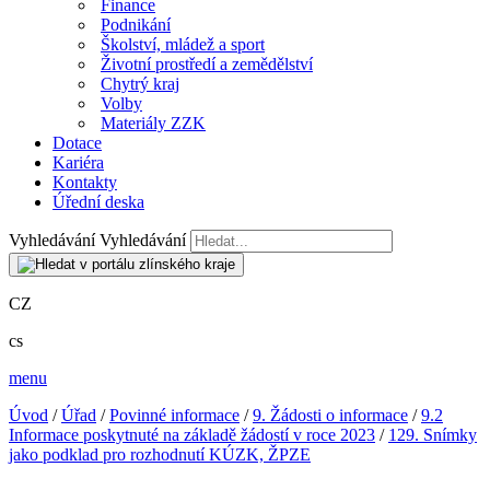
Finance
Podnikání
Školství, mládež a sport
Životní prostředí a zemědělství
Chytrý kraj
Volby
Materiály ZZK
Dotace
Kariéra
Kontakty
Úřední deska
Vyhledávání
Vyhledávání
CZ
cs
menu
Úvod
/
Úřad
/
Povinné informace
/
9. Žádosti o informace
/
9.2
Informace poskytnuté na základě žádostí v roce 2023
/
129. Snímky
jako podklad pro rozhodnutí KÚZK, ŽPZE