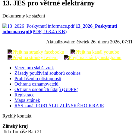
13. JES pro větrné elektrárny
Dokumenty ke stažení
13_2026_Poskytnutí
informace.pdf
(PDF, 163.45 KB)
Aktualizováno:
čtvrtek 26. února 2026, 07:11
Verze pro slabší zrak
Zásady používání souborů cookies
Prohlášení o přístupnosti
Ochrana oznamovatelů
Ochrana osobních údajů (GDPR)
Registrace
Mapa stránek
RSS kanál PORTÁLU ZLÍNSKÉHO KRAJE
Rychlý kontakt
Zlínský kraj
třída Tomáše Bati 21