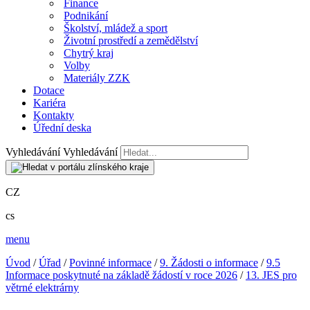
Finance
Podnikání
Školství, mládež a sport
Životní prostředí a zemědělství
Chytrý kraj
Volby
Materiály ZZK
Dotace
Kariéra
Kontakty
Úřední deska
Vyhledávání
Vyhledávání
CZ
cs
menu
Úvod
/
Úřad
/
Povinné informace
/
9. Žádosti o informace
/
9.5
Informace poskytnuté na základě žádostí v roce 2026
/
13. JES pro
větrné elektrárny