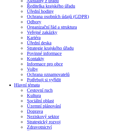
Aktuality z úřadu
Ředitelka krajského úřadu
Úřední hodiny
Ochrana osobních údajů (GDPR)
Odbory
Organizační řád a struktura
Veřejné zakázky
Kariéra
Úřední deska
Strategie krajského úřadu
Povinné informace
Kontakty
Informace pro obce
Volby
Ochrana oznamovatelů
Potřebuji si vyřídit
Hlavní témata
Cestovní ruch
Kultura
Sociální oblast
Územní plánování
Doprava
Neziskový sektor
Strategický rozvoj
Zdravotnictví