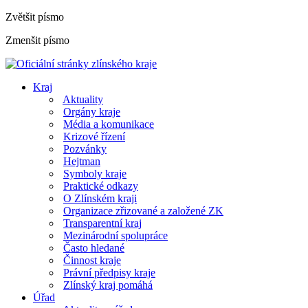
Zvětšit písmo
Zmenšit písmo
Kraj
Aktuality
Orgány kraje
Média a komunikace
Krizové řízení
Pozvánky
Hejtman
Symboly kraje
Praktické odkazy
O Zlínském kraji
Organizace zřizované a založené ZK
Transparentní kraj
Mezinárodní spolupráce
Často hledané
Činnost kraje
Právní předpisy kraje
Zlínský kraj pomáhá
Úřad