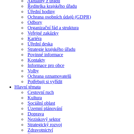
Aktuality z úřadu
Ředitelka krajského úřadu
Úřední hodiny
Ochrana osobních údajů (GDPR)
Odbory
Organizační řád a struktura
Veřejné zakázky
Kariéra
Úřední deska
Strategie krajského úřadu
Povinné informace
Kontakty
Informace pro obce
Volby
Ochrana oznamovatelů
Potřebuji si vyřídit
Hlavní témata
Cestovní ruch
Kultura
Sociální oblast
Územní plánování
Doprava
Neziskový sektor
Strategický rozvoj
Zdravotnictví