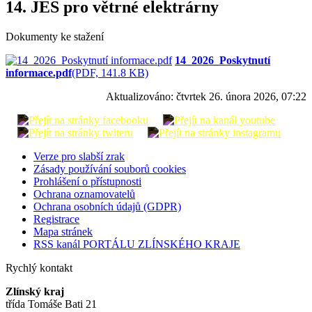
14. JES pro větrné elektrárny
Dokumenty ke stažení
14_2026_Poskytnutí
informace.pdf
(PDF, 141.8 KB)
Aktualizováno:
čtvrtek 26. února 2026, 07:22
Verze pro slabší zrak
Zásady používání souborů cookies
Prohlášení o přístupnosti
Ochrana oznamovatelů
Ochrana osobních údajů (GDPR)
Registrace
Mapa stránek
RSS kanál PORTÁLU ZLÍNSKÉHO KRAJE
Rychlý kontakt
Zlínský kraj
třída Tomáše Bati 21