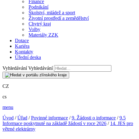
Finance
Podnikání
Školství, mládež a sport
Životní prostředí a zemědělství
Chytrý kraj
Volby
Materiály ZZK
Dotace
Kariéra
Kontakty
Úřední deska
Vyhledávání
Vyhledávání
CZ
cs
menu
Úvod
/
Úřad
/
Povinné informace
/
9. Žádosti o informace
/
9.5
Informace poskytnuté na základě žádostí v roce 2026
/
14. JES pro
větrné elektrárny