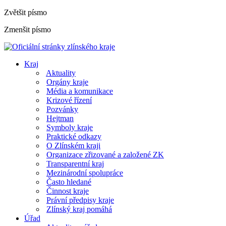
Zvětšit písmo
Zmenšit písmo
Kraj
Aktuality
Orgány kraje
Média a komunikace
Krizové řízení
Pozvánky
Hejtman
Symboly kraje
Praktické odkazy
O Zlínském kraji
Organizace zřizované a založené ZK
Transparentní kraj
Mezinárodní spolupráce
Často hledané
Činnost kraje
Právní předpisy kraje
Zlínský kraj pomáhá
Úřad