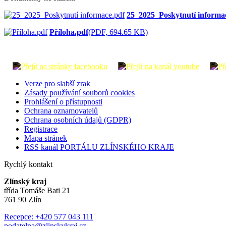
25_2025_Poskytnutí informa
Příloha.pdf
(PDF, 694.65 KB)
Verze pro slabší zrak
Zásady používání souborů cookies
Prohlášení o přístupnosti
Ochrana oznamovatelů
Ochrana osobních údajů (GDPR)
Registrace
Mapa stránek
RSS kanál PORTÁLU ZLÍNSKÉHO KRAJE
Rychlý kontakt
Zlínský kraj
třída Tomáše Bati 21
761 90 Zlín
Recepce: +420 577 043 111
podatelna@zlinskykraj.cz