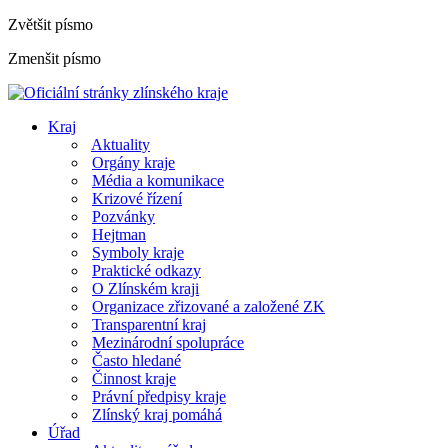
Zvětšit písmo
Zmenšit písmo
Kraj
Aktuality
Orgány kraje
Média a komunikace
Krizové řízení
Pozvánky
Hejtman
Symboly kraje
Praktické odkazy
O Zlínském kraji
Organizace zřizované a založené ZK
Transparentní kraj
Mezinárodní spolupráce
Často hledané
Činnost kraje
Právní předpisy kraje
Zlínský kraj pomáhá
Úřad