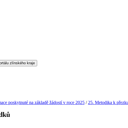
mace poskytnuté na základě žádostí v roce 2025
/
25. Metodika k přezk
udků