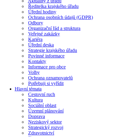
Aktuality z úřadu
Ředitelka krajského úřadu
Úřední hodiny
Ochrana osobních údajů (GDPR)
Odbory
Organizační řád a struktura
Veřejné zakázky
Kariéra
Úřední deska
Strategie krajského úřadu
Povinné informace
Kontakty
Informace pro obce
Volby
Ochrana oznamovatelů
Potřebuji si vyřídit
Hlavní témata
Cestovní ruch
Kultura
Sociální oblast
Územní plánování
Doprava
Neziskový sektor
Strategický rozvoj
Zdravotnictví