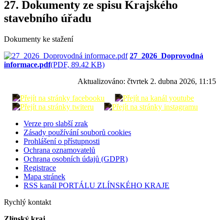
27. Dokumenty ze spisu Krajského
stavebního úřadu
Dokumenty ke stažení
27_2026_Doprovodná
informace.pdf
(PDF, 89.42 KB)
Aktualizováno:
čtvrtek 2. dubna 2026, 11:15
Verze pro slabší zrak
Zásady používání souborů cookies
Prohlášení o přístupnosti
Ochrana oznamovatelů
Ochrana osobních údajů (GDPR)
Registrace
Mapa stránek
RSS kanál PORTÁLU ZLÍNSKÉHO KRAJE
Rychlý kontakt
Zlínský kraj