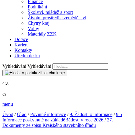
Finance
Podnikání
Školství, mládež a sport
Životní prostředí a zemědělství
Chytrý kraj
Volby
Materiály ZZK
Dotace
Kariéra
Kontakty
Úřední deska
Vyhledávání
Vyhledávání
CZ
cs
menu
Úvod
/
Úřad
/
Povinné informace
/
9. Žádosti o informace
/
9.5
Informace poskytnuté na základě žádostí v roce 2026
/
27.
Dokumenty ze spisu Krajského stavebního úřadu