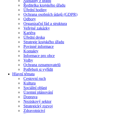
Aktuality z úřadu
Ředitelka krajského úřadu
Úřední hodiny
Ochrana osobních údajů (GDPR)
Odbory
Organizační řád a struktura
Veřejné zakázky
Kariéra
Úřední deska
Strategie krajského úřadu
Povinné informace
Kontakty
Informace pro obce
Volby
Ochrana oznamovatelů
Potřebuji si vyřídit
Hlavní témata
Cestovní ruch
Kultura
Sociální oblast
Územní plánování
Doprava
Neziskový sektor
Strategický rozvoj
Zdravotnictví