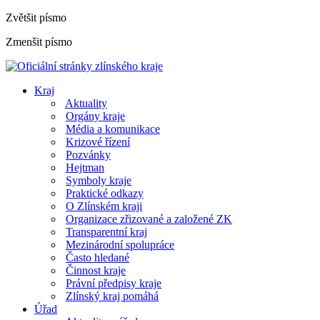
Zvětšit písmo
Zmenšit písmo
Kraj
Aktuality
Orgány kraje
Média a komunikace
Krizové řízení
Pozvánky
Hejtman
Symboly kraje
Praktické odkazy
O Zlínském kraji
Organizace zřizované a založené ZK
Transparentní kraj
Mezinárodní spolupráce
Často hledané
Činnost kraje
Právní předpisy kraje
Zlínský kraj pomáhá
Úřad