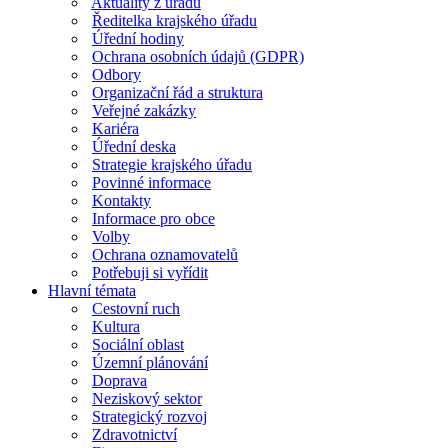
Aktuality z úřadu
Ředitelka krajského úřadu
Úřední hodiny
Ochrana osobních údajů (GDPR)
Odbory
Organizační řád a struktura
Veřejné zakázky
Kariéra
Úřední deska
Strategie krajského úřadu
Povinné informace
Kontakty
Informace pro obce
Volby
Ochrana oznamovatelů
Potřebuji si vyřídit
Hlavní témata
Cestovní ruch
Kultura
Sociální oblast
Územní plánování
Doprava
Neziskový sektor
Strategický rozvoj
Zdravotnictví