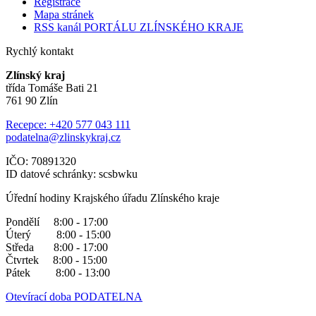
Registrace
Mapa stránek
RSS kanál PORTÁLU ZLÍNSKÉHO KRAJE
Rychlý kontakt
Zlínský kraj
třída Tomáše Bati 21
761 90 Zlín
Recepce: +420 577 043 111
podatelna@zlinskykraj.cz
IČO: 70891320
ID datové schránky: scsbwku
Úřední hodiny Krajského úřadu Zlínského kraje
Pondělí 8:00 - 17:00
Úterý 8:00 - 15:00
Středa 8:00 - 17:00
Čtvrtek 8:00 - 15:00
Pátek 8:00 - 13:00
Otevírací doba PODATELNA