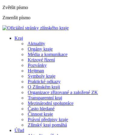
Zvětšit písmo
Zmenšit písmo
Kraj
Aktuality
Orgány kraje
Média a komunikace
Krizové řízení
Pozvánky
Hejtman
Symboly kraje
Praktické odkazy
O Zlínském kraji
Organizace zřizované a založené ZK
Transparentní kraj
Mezinárodní spolupráce
Často hledané
Činnost kraje
Právní předpisy kraje
Zlínský kraj pomáhá
Úřad