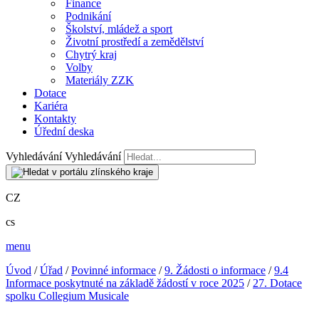
Finance
Podnikání
Školství, mládež a sport
Životní prostředí a zemědělství
Chytrý kraj
Volby
Materiály ZZK
Dotace
Kariéra
Kontakty
Úřední deska
Vyhledávání
Vyhledávání
CZ
cs
menu
Úvod
/
Úřad
/
Povinné informace
/
9. Žádosti o informace
/
9.4
Informace poskytnuté na základě žádostí v roce 2025
/
27. Dotace
spolku Collegium Musicale