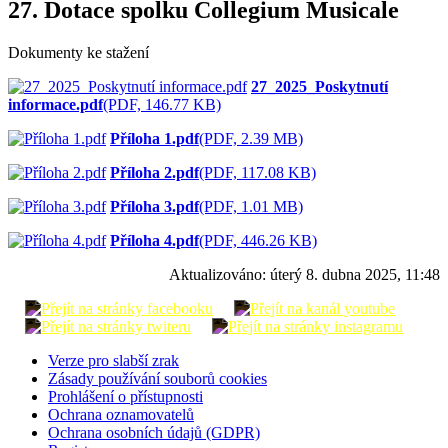
27. Dotace spolku Collegium Musicale
Dokumenty ke stažení
27_2025_Poskytnutí
informace.pdf
(PDF, 146.77 KB)
Příloha 1.pdf
(PDF, 2.39 MB)
Příloha 2.pdf
(PDF, 117.08 KB)
Příloha 3.pdf
(PDF, 1.01 MB)
Příloha 4.pdf
(PDF, 446.26 KB)
Aktualizováno:
úterý 8. dubna 2025, 11:48
Verze pro slabší zrak
Zásady používání souborů cookies
Prohlášení o přístupnosti
Ochrana oznamovatelů
Ochrana osobních údajů (GDPR)