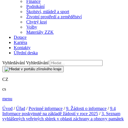
Finance
Podnikání
Školství, mládež a sport
Životní prostředí a zemědělství
Chytrý kraj
Volby
Materiály ZZK
Dotace
Kariéra
Kontakty
Úřední deska
Vyhledávání
Vyhledávání
CZ
cs
menu
Úvod
/
Úřad
/
Povinné informace
/
9. Žádosti o informace
/
9.4
Informace poskytnuté na základě žádostí v roce 2025
/
3. Seznam
vyhlášených veřejných sbírek v oblasti záchrany a obnovy památek