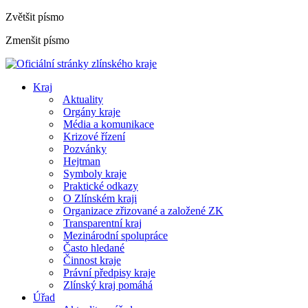
Zvětšit písmo
Zmenšit písmo
Kraj
Aktuality
Orgány kraje
Média a komunikace
Krizové řízení
Pozvánky
Hejtman
Symboly kraje
Praktické odkazy
O Zlínském kraji
Organizace zřizované a založené ZK
Transparentní kraj
Mezinárodní spolupráce
Často hledané
Činnost kraje
Právní předpisy kraje
Zlínský kraj pomáhá
Úřad