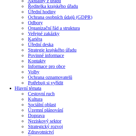
Aktuality z úřadu
Ředitelka krajského úřadu
Úřední hodiny
Ochrana osobních údajů (GDPR)
Odbory
Organizační řád a struktura
Veřejné zakázky
Kariéra
Úřední deska
Strategie krajského úřadu
Povinné informace
Kontakty
Informace pro obce
Volby
Ochrana oznamovatelů
Potřebuji si vyřídit
Hlavní témata
Cestovní ruch
Kultura
Sociální oblast
Územní plánování
Doprava
Neziskový sektor
Strategický rozvoj
Zdravotnictví