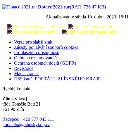
Dotace 2021.rar
(RAR, 736.47 KB)
Aktualizováno:
středa 19. dubna 2023, 15:11
Verze pro slabší zrak
Zásady používání souborů cookies
Prohlášení o přístupnosti
Ochrana oznamovatelů
Ochrana osobních údajů (GDPR)
Registrace
Mapa stránek
RSS kanál PORTÁLU ZLÍNSKÉHO KRAJE
Rychlý kontakt
Zlínský kraj
třída Tomáše Bati 21
761 90 Zlín
Recepce: +420 577 043 111
podatelna@zlinskykraj.cz