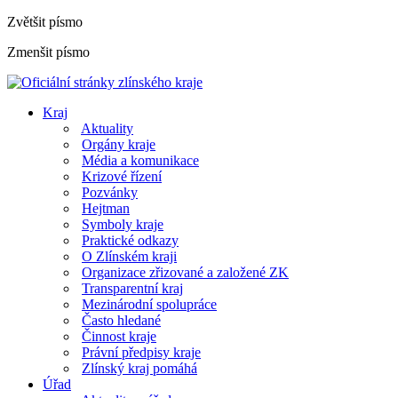
Zvětšit písmo
Zmenšit písmo
Kraj
Aktuality
Orgány kraje
Média a komunikace
Krizové řízení
Pozvánky
Hejtman
Symboly kraje
Praktické odkazy
O Zlínském kraji
Organizace zřizované a založené ZK
Transparentní kraj
Mezinárodní spolupráce
Často hledané
Činnost kraje
Právní předpisy kraje
Zlínský kraj pomáhá
Úřad