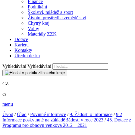
Finance
Podnikání
Školství, mládež a sport
Životní prostředí a zemědělství
Chytrý kraj
Volby
Materiály ZZK
Dotace
Kariéra
Kontakty
Úřední deska
Vyhledávání
Vyhledávání
CZ
cs
menu
Úvod
/
Úřad
/
Povinné informace
/
9. Žádosti o informace
/
9.2
Informace poskytnuté na základě žádostí v roce 2023
/
45. Dotace z
Programu pro obnovu venkova 2012 – 2021