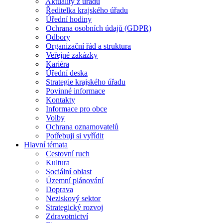
Aktuality z úřadu
Ředitelka krajského úřadu
Úřední hodiny
Ochrana osobních údajů (GDPR)
Odbory
Organizační řád a struktura
Veřejné zakázky
Kariéra
Úřední deska
Strategie krajského úřadu
Povinné informace
Kontakty
Informace pro obce
Volby
Ochrana oznamovatelů
Potřebuji si vyřídit
Hlavní témata
Cestovní ruch
Kultura
Sociální oblast
Územní plánování
Doprava
Neziskový sektor
Strategický rozvoj
Zdravotnictví