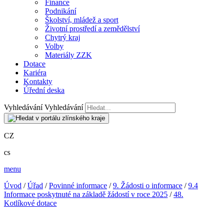
Finance
Podnikání
Školství, mládež a sport
Životní prostředí a zemědělství
Chytrý kraj
Volby
Materiály ZZK
Dotace
Kariéra
Kontakty
Úřední deska
Vyhledávání
Vyhledávání
CZ
cs
menu
Úvod
/
Úřad
/
Povinné informace
/
9. Žádosti o informace
/
9.4
Informace poskytnuté na základě žádostí v roce 2025
/
48.
Kotlíkové dotace