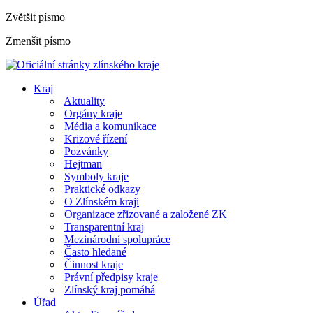
Zvětšit písmo
Zmenšit písmo
Kraj
Aktuality
Orgány kraje
Média a komunikace
Krizové řízení
Pozvánky
Hejtman
Symboly kraje
Praktické odkazy
O Zlínském kraji
Organizace zřizované a založené ZK
Transparentní kraj
Mezinárodní spolupráce
Často hledané
Činnost kraje
Právní předpisy kraje
Zlínský kraj pomáhá
Úřad