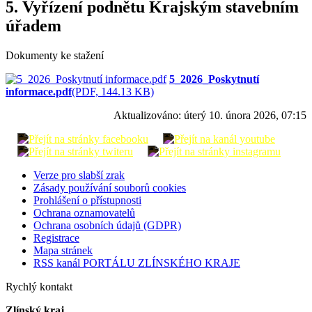
5. Vyřízení podnětu Krajským stavebním
úřadem
Dokumenty ke stažení
5_2026_Poskytnutí
informace.pdf
(PDF, 144.13 KB)
Aktualizováno:
úterý 10. února 2026, 07:15
Verze pro slabší zrak
Zásady používání souborů cookies
Prohlášení o přístupnosti
Ochrana oznamovatelů
Ochrana osobních údajů (GDPR)
Registrace
Mapa stránek
RSS kanál PORTÁLU ZLÍNSKÉHO KRAJE
Rychlý kontakt
Zlínský kraj