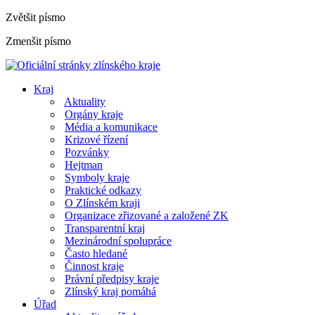
Zvětšit písmo
Zmenšit písmo
Kraj
Aktuality
Orgány kraje
Média a komunikace
Krizové řízení
Pozvánky
Hejtman
Symboly kraje
Praktické odkazy
O Zlínském kraji
Organizace zřizované a založené ZK
Transparentní kraj
Mezinárodní spolupráce
Často hledané
Činnost kraje
Právní předpisy kraje
Zlínský kraj pomáhá
Úřad