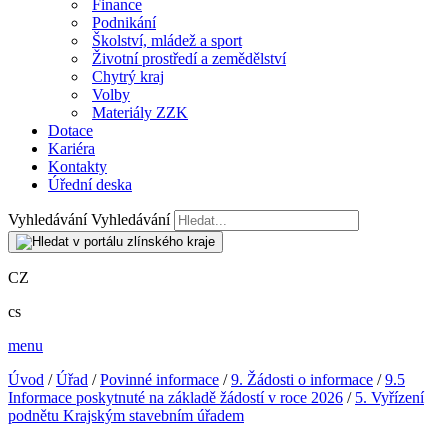
Finance
Podnikání
Školství, mládež a sport
Životní prostředí a zemědělství
Chytrý kraj
Volby
Materiály ZZK
Dotace
Kariéra
Kontakty
Úřední deska
Vyhledávání
Vyhledávání
CZ
cs
menu
Úvod
/
Úřad
/
Povinné informace
/
9. Žádosti o informace
/
9.5
Informace poskytnuté na základě žádostí v roce 2026
/
5. Vyřízení
podnětu Krajským stavebním úřadem