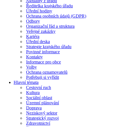
Aktuality z úřadu
Ředitelka krajského úřadu
Úřední hodiny
Ochrana osobních údajů (GDPR)
Odbory
Organizační řád a struktura
Veřejné zakázky
Kariéra
Úřední deska
Strategie krajského úřadu
Povinné informace
Kontakty
Informace pro obce
Volby
Ochrana oznamovatelů
Potřebuji si vyřídit
Hlavní témata
Cestovní ruch
Kultura
Sociální oblast
Územní plánování
Doprava
Neziskový sektor
Strategický rozvoj
Zdravotnictví