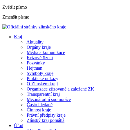
Zvětšit písmo
Zmenšit písmo
Kraj
Aktuality
Orgány kraje
Média a komunikace
Krizové řízení
Pozvánky
Hejtman
Symboly kraje
Praktické odkazy
O Zlínském kraji
Organizace zřizované a založené ZK
Transparentní kraj
Mezinárodní spolupráce
Často hledané
Činnost kraje
Právní předpisy kraje
Zlínský kraj pomáhá
Úřad