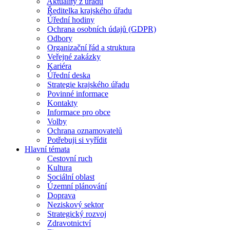
Aktuality z úřadu
Ředitelka krajského úřadu
Úřední hodiny
Ochrana osobních údajů (GDPR)
Odbory
Organizační řád a struktura
Veřejné zakázky
Kariéra
Úřední deska
Strategie krajského úřadu
Povinné informace
Kontakty
Informace pro obce
Volby
Ochrana oznamovatelů
Potřebuji si vyřídit
Hlavní témata
Cestovní ruch
Kultura
Sociální oblast
Územní plánování
Doprava
Neziskový sektor
Strategický rozvoj
Zdravotnictví