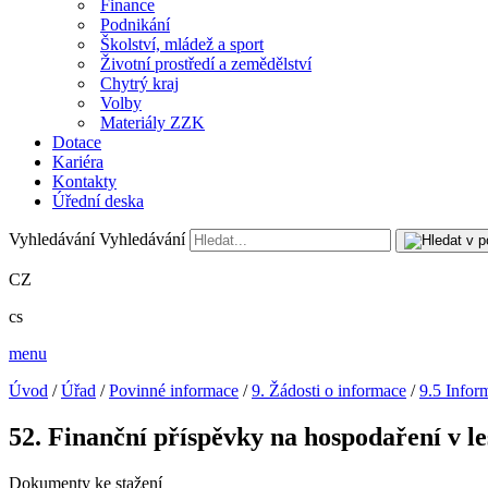
Finance
Podnikání
Školství, mládež a sport
Životní prostředí a zemědělství
Chytrý kraj
Volby
Materiály ZZK
Dotace
Kariéra
Kontakty
Úřední deska
Vyhledávání
Vyhledávání
CZ
cs
menu
Úvod
/
Úřad
/
Povinné informace
/
9. Žádosti o informace
/
9.5 Infor
52. Finanční příspěvky na hospodaření v le
Dokumenty ke stažení