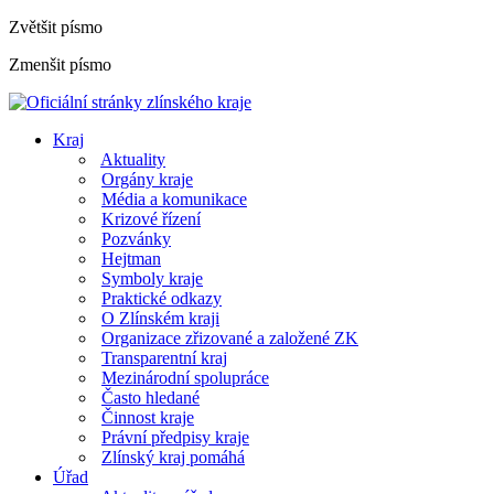
Zvětšit písmo
Zmenšit písmo
Kraj
Aktuality
Orgány kraje
Média a komunikace
Krizové řízení
Pozvánky
Hejtman
Symboly kraje
Praktické odkazy
O Zlínském kraji
Organizace zřizované a založené ZK
Transparentní kraj
Mezinárodní spolupráce
Často hledané
Činnost kraje
Právní předpisy kraje
Zlínský kraj pomáhá
Úřad