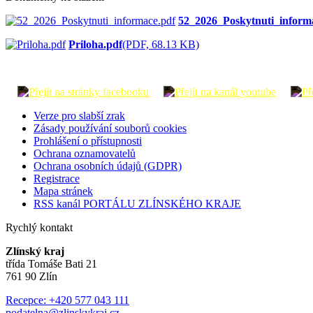
52_2026_Poskytnuti_inform
Priloha.pdf
(PDF, 68.13 KB)
Verze pro slabší zrak
Zásady používání souborů cookies
Prohlášení o přístupnosti
Ochrana oznamovatelů
Ochrana osobních údajů (GDPR)
Registrace
Mapa stránek
RSS kanál PORTÁLU ZLÍNSKÉHO KRAJE
Rychlý kontakt
Zlínský kraj
třída Tomáše Bati 21
761 90 Zlín
Recepce: +420 577 043 111
podatelna@zlinskykraj.cz