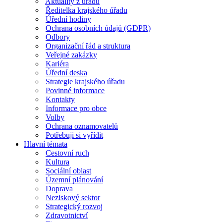
Aktuality z úřadu
Ředitelka krajského úřadu
Úřední hodiny
Ochrana osobních údajů (GDPR)
Odbory
Organizační řád a struktura
Veřejné zakázky
Kariéra
Úřední deska
Strategie krajského úřadu
Povinné informace
Kontakty
Informace pro obce
Volby
Ochrana oznamovatelů
Potřebuji si vyřídit
Hlavní témata
Cestovní ruch
Kultura
Sociální oblast
Územní plánování
Doprava
Neziskový sektor
Strategický rozvoj
Zdravotnictví