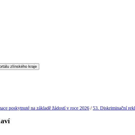
mace poskytnuté na základě žádostí v roce 2026
/
53. Diskriminační rek
laví