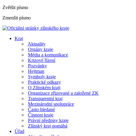
Zvětšit písmo
Zmenšit písmo
Kraj
Aktuality
Orgány kraje
Média a komunikace
Krizové řízení
Pozvánky
Hejtman
Symboly kraje
Praktické odkazy
O Zlínském kraji
Organizace zřizované a založené ZK
Transparentní kraj
Mezinárodní spolupráce
Často hledané
Činnost kraje
Právní předpisy kraje
Zlínský kraj pomáhá
Úřad