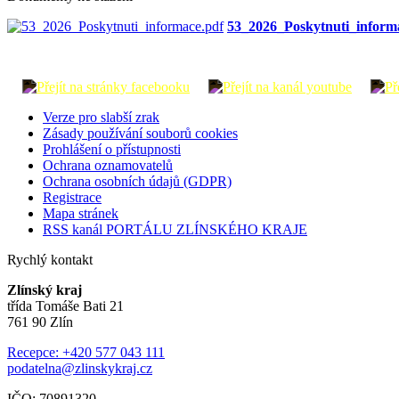
53_2026_Poskytnuti_inform
Verze pro slabší zrak
Zásady používání souborů cookies
Prohlášení o přístupnosti
Ochrana oznamovatelů
Ochrana osobních údajů (GDPR)
Registrace
Mapa stránek
RSS kanál PORTÁLU ZLÍNSKÉHO KRAJE
Rychlý kontakt
Zlínský kraj
třída Tomáše Bati 21
761 90 Zlín
Recepce: +420 577 043 111
podatelna@zlinskykraj.cz
IČO: 70891320