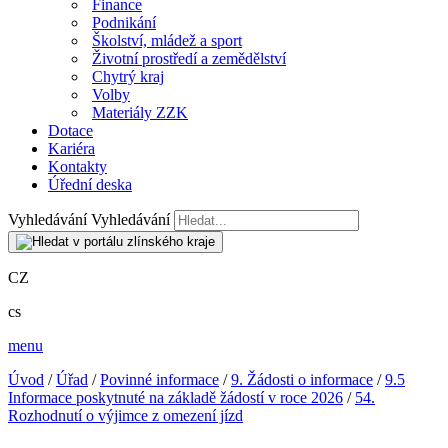
Finance
Podnikání
Školství, mládež a sport
Životní prostředí a zemědělství
Chytrý kraj
Volby
Materiály ZZK
Dotace
Kariéra
Kontakty
Úřední deska
Vyhledávání
Vyhledávání
CZ
cs
menu
Úvod
/
Úřad
/
Povinné informace
/
9. Žádosti o informace
/
9.5
Informace poskytnuté na základě žádostí v roce 2026
/
54.
Rozhodnutí o výjimce z omezení jízd