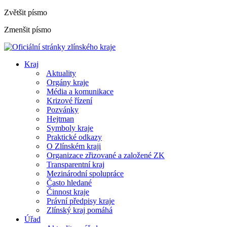
Zvětšit písmo
Zmenšit písmo
Kraj
Aktuality
Orgány kraje
Média a komunikace
Krizové řízení
Pozvánky
Hejtman
Symboly kraje
Praktické odkazy
O Zlínském kraji
Organizace zřizované a založené ZK
Transparentní kraj
Mezinárodní spolupráce
Často hledané
Činnost kraje
Právní předpisy kraje
Zlínský kraj pomáhá
Úřad