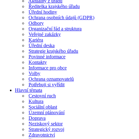
Aktuality z úřadu
Ředitelka krajského úřadu
Úřední hodiny
Ochrana osobních údajů (GDPR)
Odbory
Organizační řád a struktura
Veřejné zakázky
Kariéra
Úřední deska
Strategie krajského úřadu
Povinné informace
Kontakty
Informace pro obce
Volby
Ochrana oznamovatelů
Potřebuji si vyřídit
Hlavní témata
Cestovní ruch
Kultura
Sociální oblast
Územní plánování
Doprava
Neziskový sektor
Strategický rozvoj
Zdravotnictví