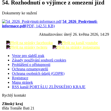
54. Rozhodnutí o výjimce z omezení jízd
Dokumenty ke stažení
54_2026_Poskytnuti-
informace.pdf
(PDF, 142.51 KB)
Aktualizováno:
úterý 26. května 2026, 14:29
Verze pro slabší zrak
Zásady používání souborů cookies
Prohlášení o přístupnosti
Ochrana oznamovatelů
Ochrana osobních údajů (GDPR)
Registrace
Mapa stránek
RSS kanál PORTÁLU ZLÍNSKÉHO KRAJE
Rychlý kontakt
Zlínský kraj
třída Tomáše Bati 21