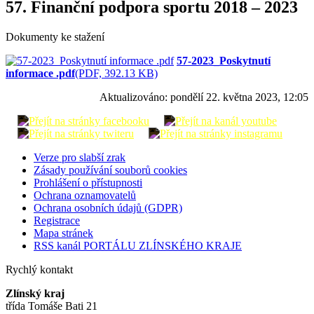
57. Finanční podpora sportu 2018 – 2023
Dokumenty ke stažení
57-2023_Poskytnutí
informace .pdf
(PDF, 392.13 KB)
Aktualizováno:
pondělí 22. května 2023, 12:05
Verze pro slabší zrak
Zásady používání souborů cookies
Prohlášení o přístupnosti
Ochrana oznamovatelů
Ochrana osobních údajů (GDPR)
Registrace
Mapa stránek
RSS kanál PORTÁLU ZLÍNSKÉHO KRAJE
Rychlý kontakt
Zlínský kraj
třída Tomáše Bati 21