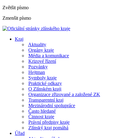
Zvětšit písmo
Zmenšit písmo
Kraj
Aktuality
Orgány kraje
Média a komunikace
Krizové řízení
Pozvánky
Hejtman
Symboly kraje
Praktické odkazy
O Zlínském kraji
Organizace zřizované a založené ZK
Transparentní kraj
Mezinárodní spolupráce
Často hledané
Činnost kraje
Právní předpisy kraje
Zlínský kraj pomáhá
Úřad