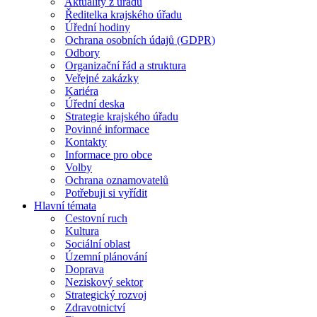
Aktuality z úřadu
Ředitelka krajského úřadu
Úřední hodiny
Ochrana osobních údajů (GDPR)
Odbory
Organizační řád a struktura
Veřejné zakázky
Kariéra
Úřední deska
Strategie krajského úřadu
Povinné informace
Kontakty
Informace pro obce
Volby
Ochrana oznamovatelů
Potřebuji si vyřídit
Hlavní témata
Cestovní ruch
Kultura
Sociální oblast
Územní plánování
Doprava
Neziskový sektor
Strategický rozvoj
Zdravotnictví