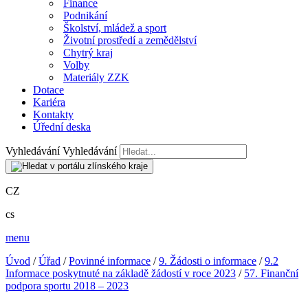
Finance
Podnikání
Školství, mládež a sport
Životní prostředí a zemědělství
Chytrý kraj
Volby
Materiály ZZK
Dotace
Kariéra
Kontakty
Úřední deska
Vyhledávání
Vyhledávání
CZ
cs
menu
Úvod
/
Úřad
/
Povinné informace
/
9. Žádosti o informace
/
9.2
Informace poskytnuté na základě žádostí v roce 2023
/
57. Finanční
podpora sportu 2018 – 2023