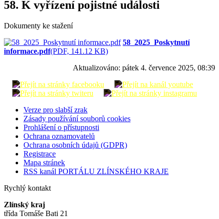
58. K vyřízení pojistné události
Dokumenty ke stažení
58_2025_Poskytnutí
informace.pdf
(PDF, 141.12 KB)
Aktualizováno:
pátek 4. července 2025, 08:39
Verze pro slabší zrak
Zásady používání souborů cookies
Prohlášení o přístupnosti
Ochrana oznamovatelů
Ochrana osobních údajů (GDPR)
Registrace
Mapa stránek
RSS kanál PORTÁLU ZLÍNSKÉHO KRAJE
Rychlý kontakt
Zlínský kraj
třída Tomáše Bati 21