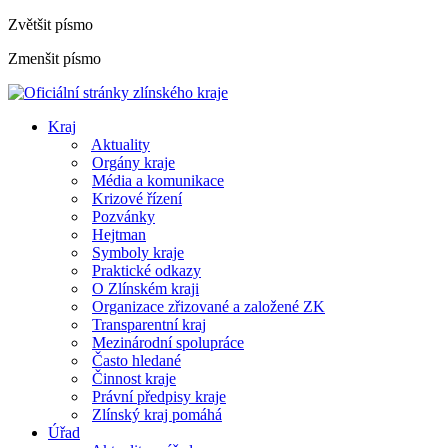
Zvětšit písmo
Zmenšit písmo
Kraj
Aktuality
Orgány kraje
Média a komunikace
Krizové řízení
Pozvánky
Hejtman
Symboly kraje
Praktické odkazy
O Zlínském kraji
Organizace zřizované a založené ZK
Transparentní kraj
Mezinárodní spolupráce
Často hledané
Činnost kraje
Právní předpisy kraje
Zlínský kraj pomáhá
Úřad