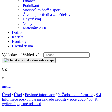
Finance
Podnikání
Školství, mládež a sport
Životní prostředí a zemědělství
Chytrý kraj
Volby
Materiály ZZK
Dotace
Kariéra
Kontakty
Úřední deska
Vyhledávání
Vyhledávání
CZ
cs
menu
Úvod
/
Úřad
/
Povinné informace
/
9. Žádosti o informace
/
9.4
Informace poskytnuté na základě žádostí v roce 2025
/
58. K
vyřízení pojistné události