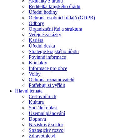
Aktuality z úřadu
Ředitelka krajského úřadu
Úřední hodiny
Ochrana osobních údajů (GDPR)
Odbory
Organizační řád a struktura
Veřejné zakázky
Kariéra
Úřední deska
Strategie krajského úřadu
Povinné informace
Kontakty
Informace pro obce
Volby
Ochrana oznamovatelů
Potřebuji si vyřídit
Hlavní témata
Cestovní ruch
Kultura
Sociální oblast
Územní plánování
Doprava
Neziskový sektor
Strategický rozvoj
Zdravotnictví