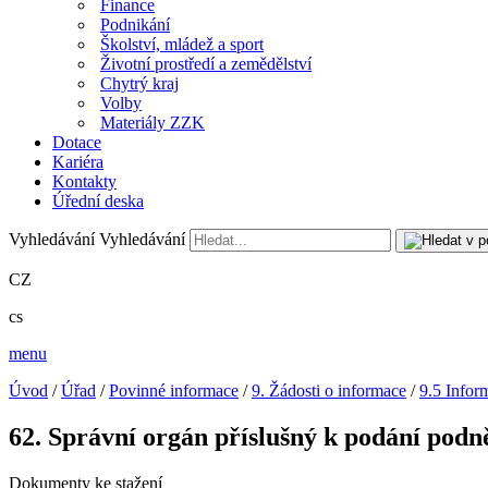
Finance
Podnikání
Školství, mládež a sport
Životní prostředí a zemědělství
Chytrý kraj
Volby
Materiály ZZK
Dotace
Kariéra
Kontakty
Úřední deska
Vyhledávání
Vyhledávání
CZ
cs
menu
Úvod
/
Úřad
/
Povinné informace
/
9. Žádosti o informace
/
9.5 Infor
62. Správní orgán příslušný k podání podně
Dokumenty ke stažení