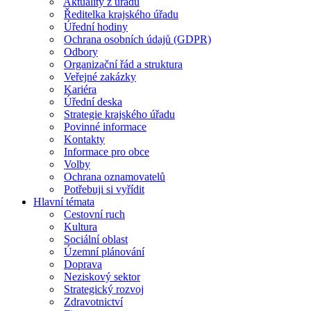
Aktuality z úřadu
Ředitelka krajského úřadu
Úřední hodiny
Ochrana osobních údajů (GDPR)
Odbory
Organizační řád a struktura
Veřejné zakázky
Kariéra
Úřední deska
Strategie krajského úřadu
Povinné informace
Kontakty
Informace pro obce
Volby
Ochrana oznamovatelů
Potřebuji si vyřídit
Hlavní témata
Cestovní ruch
Kultura
Sociální oblast
Územní plánování
Doprava
Neziskový sektor
Strategický rozvoj
Zdravotnictví