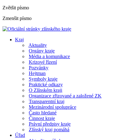
Zvětšit písmo
Zmenšit písmo
Kraj
Aktuality
Orgány kraje
Média a komunikace
Krizové řízení
Pozvánky
Hejtman
Symboly kraje
Praktické odkazy
O Zlínském kraji
Organizace zřizované a založené ZK
Transparentní kraj
Mezinárodní spolupráce
Často hledané
Činnost kraje
Právní předpisy kraje
Zlínský kraj pomáhá
Úřad