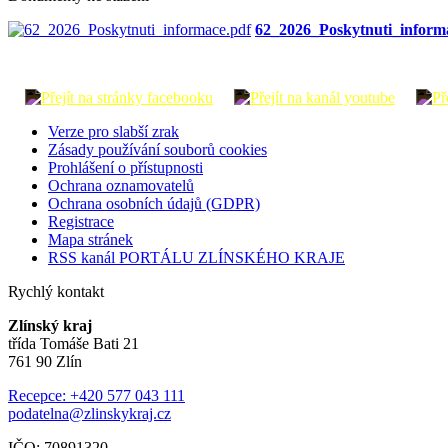
62_2026_Poskytnuti_inform
Verze pro slabší zrak
Zásady používání souborů cookies
Prohlášení o přístupnosti
Ochrana oznamovatelů
Ochrana osobních údajů (GDPR)
Registrace
Mapa stránek
RSS kanál PORTÁLU ZLÍNSKÉHO KRAJE
Rychlý kontakt
Zlínský kraj
třída Tomáše Bati 21
761 90 Zlín
Recepce: +420 577 043 111
podatelna@zlinskykraj.cz
IČO: 70891320