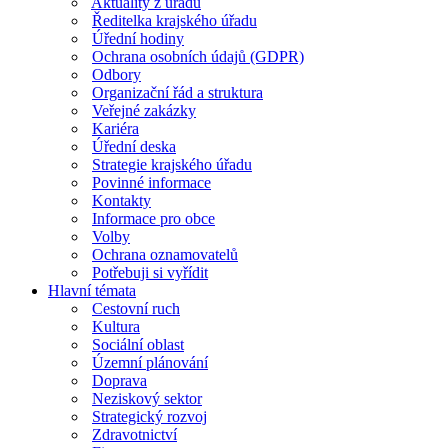
Aktuality z úřadu
Ředitelka krajského úřadu
Úřední hodiny
Ochrana osobních údajů (GDPR)
Odbory
Organizační řád a struktura
Veřejné zakázky
Kariéra
Úřední deska
Strategie krajského úřadu
Povinné informace
Kontakty
Informace pro obce
Volby
Ochrana oznamovatelů
Potřebuji si vyřídit
Hlavní témata
Cestovní ruch
Kultura
Sociální oblast
Územní plánování
Doprava
Neziskový sektor
Strategický rozvoj
Zdravotnictví