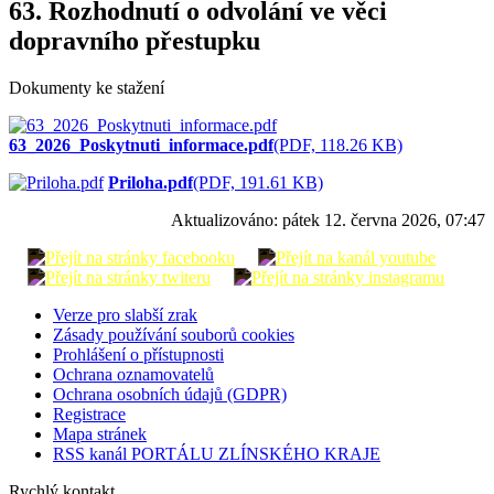
63. Rozhodnutí o odvolání ve věci
dopravního přestupku
Dokumenty ke stažení
63_2026_Poskytnuti_informace.pdf
(PDF, 118.26 KB)
Priloha.pdf
(PDF, 191.61 KB)
Aktualizováno:
pátek 12. června 2026, 07:47
Verze pro slabší zrak
Zásady používání souborů cookies
Prohlášení o přístupnosti
Ochrana oznamovatelů
Ochrana osobních údajů (GDPR)
Registrace
Mapa stránek
RSS kanál PORTÁLU ZLÍNSKÉHO KRAJE
Rychlý kontakt