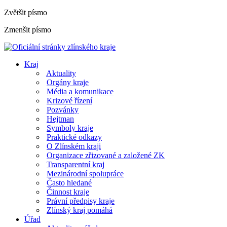
Zvětšit písmo
Zmenšit písmo
Kraj
Aktuality
Orgány kraje
Média a komunikace
Krizové řízení
Pozvánky
Hejtman
Symboly kraje
Praktické odkazy
O Zlínském kraji
Organizace zřizované a založené ZK
Transparentní kraj
Mezinárodní spolupráce
Často hledané
Činnost kraje
Právní předpisy kraje
Zlínský kraj pomáhá
Úřad