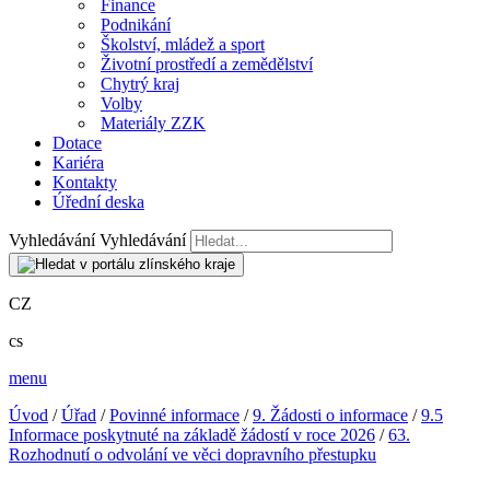
Finance
Podnikání
Školství, mládež a sport
Životní prostředí a zemědělství
Chytrý kraj
Volby
Materiály ZZK
Dotace
Kariéra
Kontakty
Úřední deska
Vyhledávání
Vyhledávání
CZ
cs
menu
Úvod
/
Úřad
/
Povinné informace
/
9. Žádosti o informace
/
9.5
Informace poskytnuté na základě žádostí v roce 2026
/
63.
Rozhodnutí o odvolání ve věci dopravního přestupku