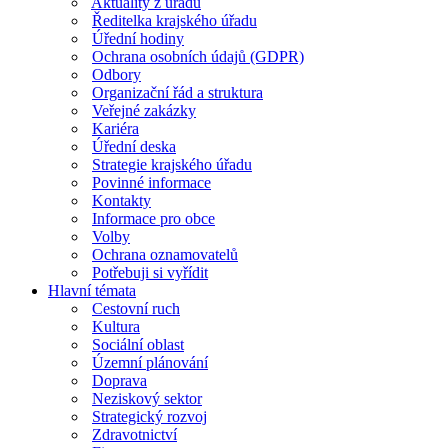
Aktuality z úřadu
Ředitelka krajského úřadu
Úřední hodiny
Ochrana osobních údajů (GDPR)
Odbory
Organizační řád a struktura
Veřejné zakázky
Kariéra
Úřední deska
Strategie krajského úřadu
Povinné informace
Kontakty
Informace pro obce
Volby
Ochrana oznamovatelů
Potřebuji si vyřídit
Hlavní témata
Cestovní ruch
Kultura
Sociální oblast
Územní plánování
Doprava
Neziskový sektor
Strategický rozvoj
Zdravotnictví