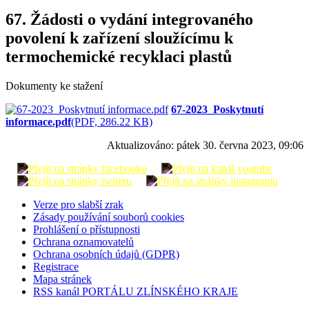
67. Žádosti o vydání integrovaného
povolení k zařízení sloužícímu k
termochemické recyklaci plastů
Dokumenty ke stažení
67-2023_Poskytnutí
informace.pdf
(PDF, 286.22 KB)
Aktualizováno:
pátek 30. června 2023, 09:06
Verze pro slabší zrak
Zásady používání souborů cookies
Prohlášení o přístupnosti
Ochrana oznamovatelů
Ochrana osobních údajů (GDPR)
Registrace
Mapa stránek
RSS kanál PORTÁLU ZLÍNSKÉHO KRAJE