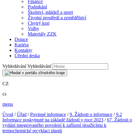
Finance
Podnikání
Školství, mládež a sport
Životní prostředí a zemědělství
Chytrý kraj
Volby
Materiály ZZK
Dotace
Kariéra
Kontakty
Úřední deska
Vyhledávání
Vyhledávání
CZ
cs
menu
Úvod
/
Úřad
/
Povinné informace
/
9. Žádosti o informace
/
9.2
Informace poskytnuté na základě žádostí v roce 2023
/
67. Žádosti o
vydání integrovaného povolení k zařízení sloužícímu k
termochemické recyklaci plastů