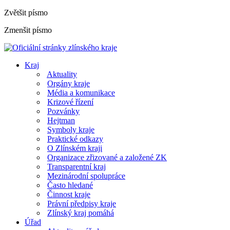
Zvětšit písmo
Zmenšit písmo
Kraj
Aktuality
Orgány kraje
Média a komunikace
Krizové řízení
Pozvánky
Hejtman
Symboly kraje
Praktické odkazy
O Zlínském kraji
Organizace zřizované a založené ZK
Transparentní kraj
Mezinárodní spolupráce
Často hledané
Činnost kraje
Právní předpisy kraje
Zlínský kraj pomáhá
Úřad