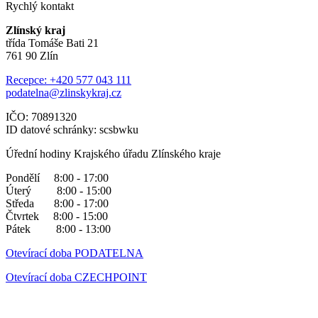
Rychlý kontakt
Zlínský kraj
třída Tomáše Bati 21
761 90 Zlín
Recepce: +420 577 043 111
podatelna@zlinskykraj.cz
IČO: 70891320
ID datové schránky: scsbwku
Úřední hodiny Krajského úřadu Zlínského kraje
Pondělí 8:00 - 17:00
Úterý 8:00 - 15:00
Středa 8:00 - 17:00
Čtvrtek 8:00 - 15:00
Pátek 8:00 - 13:00
Otevírací doba PODATELNA
Otevírací doba CZECHPOINT