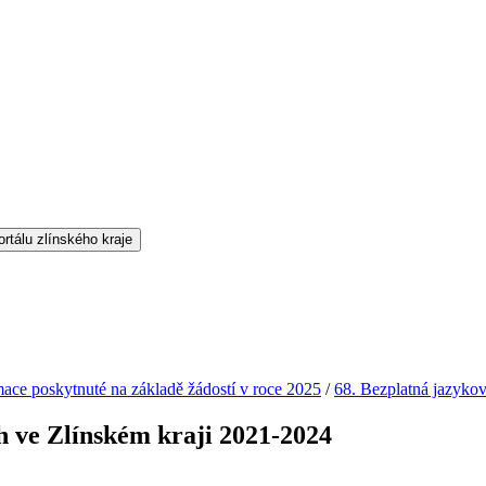
mace poskytnuté na základě žádostí v roce 2025
/
68. Bezplatná jazykov
h ve Zlínském kraji 2021-2024