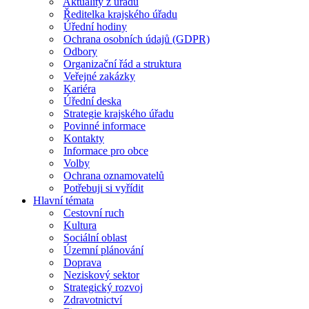
Aktuality z úřadu
Ředitelka krajského úřadu
Úřední hodiny
Ochrana osobních údajů (GDPR)
Odbory
Organizační řád a struktura
Veřejné zakázky
Kariéra
Úřední deska
Strategie krajského úřadu
Povinné informace
Kontakty
Informace pro obce
Volby
Ochrana oznamovatelů
Potřebuji si vyřídit
Hlavní témata
Cestovní ruch
Kultura
Sociální oblast
Územní plánování
Doprava
Neziskový sektor
Strategický rozvoj
Zdravotnictví