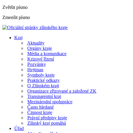
Zvětšit písmo
Zmenšit písmo
Kraj
Aktuality
Orgány kraje
Média a komunikace
Krizové řízení
Pozvánky
Hejtman
Symboly kraje
Praktické odkazy
O Zlínském kraji
Organizace zřizované a založené ZK
Transparentní kraj
Mezinárodní spolupráce
Často hledané
Činnost kraje
Právní předpisy kraje
Zlínský kraj pomáhá
Úřad