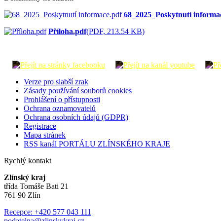
68_2025_Poskytnutí informa
Příloha.pdf
(PDF, 213.54 KB)
Verze pro slabší zrak
Zásady používání souborů cookies
Prohlášení o přístupnosti
Ochrana oznamovatelů
Ochrana osobních údajů (GDPR)
Registrace
Mapa stránek
RSS kanál PORTÁLU ZLÍNSKÉHO KRAJE
Rychlý kontakt
Zlínský kraj
třída Tomáše Bati 21
761 90 Zlín
Recepce: +420 577 043 111
podatelna@zlinskykraj.cz