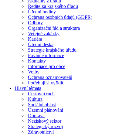
Aktuality z úřadu
Ředitelka krajského úřadu
Úřední hodiny
Ochrana osobních údajů (GDPR)
Odbory
Organizační řád a struktura
Veřejné zakázky
Kariéra
Úřední deska
Strategie krajského úřadu
Povinné informace
Kontakty
Informace pro obce
Volby
Ochrana oznamovatelů
Potřebuji si vyřídit
Hlavní témata
Cestovní ruch
Kultura
Sociální oblast
Územní plánování
Doprava
Neziskový sektor
Strategický rozvoj
Zdravotnictví