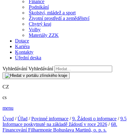
Finance
Podnikání
Školství, mládež a sport
Životní prostředí a zemědělství
Chytrý kraj
Volby
Materiály ZZK
Dotace
Kariéra
Kontakty
Úřední deska
Vyhledávání
Vyhledávání
CZ
cs
menu
Úvod
/
Úřad
/
Povinné informace
/
9. Žádosti o informace
/
9.5
Informace poskytnuté na základě žádostí v roce 2026
/
68.
Financování Filharmonie Bohuslava Martinů, o. p. s.