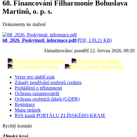
68. Financování Filharmonie Bohuslava
Martinů, o. p. s.
Dokumenty ke stažení
68_2026_Poskytnuti_informace.pdf
(PDF, 139.21 KB)
Aktualizováno:
pondělí 22. června 2026, 09:20
Verze pro slabší zrak
Zásady používání souborů cookies
Prohlášení o přístupnosti
Ochrana oznamovatelů
Ochrana osobních údajů (GDPR)
Registrace
Mapa stránek
RSS kanál PORTÁLU ZLÍNSKÉHO KRAJE
Rychlý kontakt
Zlínský kraj