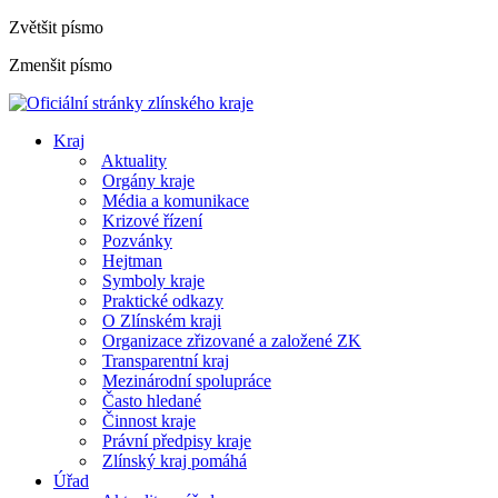
Zvětšit písmo
Zmenšit písmo
Kraj
Aktuality
Orgány kraje
Média a komunikace
Krizové řízení
Pozvánky
Hejtman
Symboly kraje
Praktické odkazy
O Zlínském kraji
Organizace zřizované a založené ZK
Transparentní kraj
Mezinárodní spolupráce
Často hledané
Činnost kraje
Právní předpisy kraje
Zlínský kraj pomáhá
Úřad