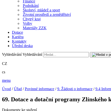
Finance
Podnikání
Školství, mládež a sport
Životní prostředí a zemědělství
Chytrý kraj
Volby
Materiály ZZK
Dotace
Kariéra
Kontakty
Úřední deska
Vyhledávání
Vyhledávání
CZ
cs
menu
Úvod
/
Úřad
/
Povinné informace
/
9. Žádosti o informace
/
9.4 Infor
69. Dotace a dotační programy Zlínského 
Dokumenty ke stažení