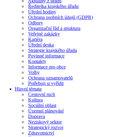
Aktuality z úřadu
Ředitelka krajského úřadu
Úřední hodiny
Ochrana osobních údajů (GDPR)
Odbory
Organizační řád a struktura
Veřejné zakázky
Kariéra
Úřední deska
Strategie krajského úřadu
Povinné informace
Kontakty
Informace pro obce
Volby
Ochrana oznamovatelů
Potřebuji si vyřídit
Hlavní témata
Cestovní ruch
Kultura
Sociální oblast
Územní plánování
Doprava
Neziskový sektor
Strategický rozvoj
Zdravotnictví