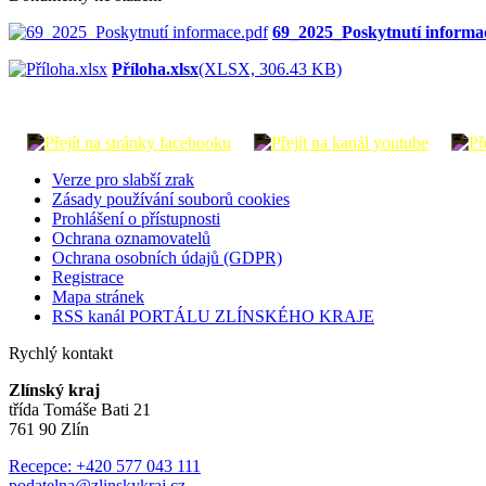
69_2025_Poskytnutí informa
Příloha.xlsx
(XLSX, 306.43 KB)
Verze pro slabší zrak
Zásady používání souborů cookies
Prohlášení o přístupnosti
Ochrana oznamovatelů
Ochrana osobních údajů (GDPR)
Registrace
Mapa stránek
RSS kanál PORTÁLU ZLÍNSKÉHO KRAJE
Rychlý kontakt
Zlínský kraj
třída Tomáše Bati 21
761 90 Zlín
Recepce: +420 577 043 111
podatelna@zlinskykraj.cz