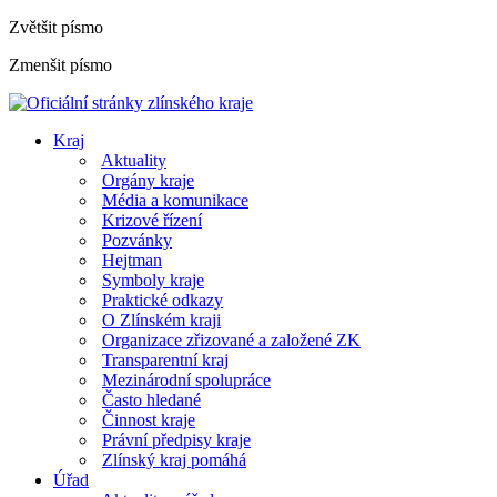
Zvětšit písmo
Zmenšit písmo
Kraj
Aktuality
Orgány kraje
Média a komunikace
Krizové řízení
Pozvánky
Hejtman
Symboly kraje
Praktické odkazy
O Zlínském kraji
Organizace zřizované a založené ZK
Transparentní kraj
Mezinárodní spolupráce
Často hledané
Činnost kraje
Právní předpisy kraje
Zlínský kraj pomáhá
Úřad